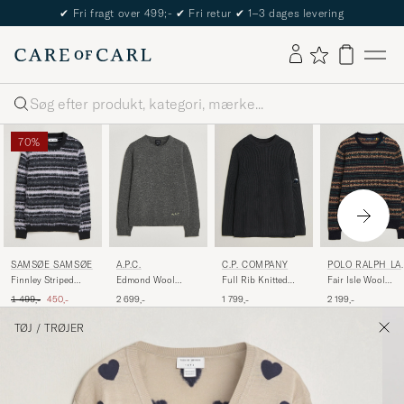
The Care of Carl Passport
Søg
70%
SAMSØE SAMSØE
A.P.C.
C.P. COMPANY
POLO RALPH LA
REN
Finnley Striped
Edmond Wool
Full Rib Knitted
Fair Isle Wool
Knitted Sweater
Knitted Sweater
Cotton Crew Neck
Sweater Navy
Ordinary pris
Nedsat pris
1 499,-
450,-
2 699,-
1 799,-
2 199,-
Black Multi
Anthracite Melange
Black
Combo
TØJ
/
TRØJER