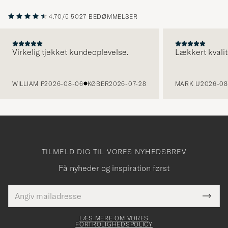
4.70/5
5027 BEDØMMELSER
Virkelig tjekket kundeoplevelse.
Lækkert kvalit
FORRIGE
WILLIAM P
2026-08-06
KØBER
2026-07-28
MARK U
2026-08
TILMELD DIG TIL VORES NYHEDSBREV
Få nyheder og inspiration først
E-
Tack
Dette
mailadresse
Submi
elt skal
för
Newsl
dfyldes
Form
LÆS MERE OM VORES
att
FORTROLIGHEDSPOLICY