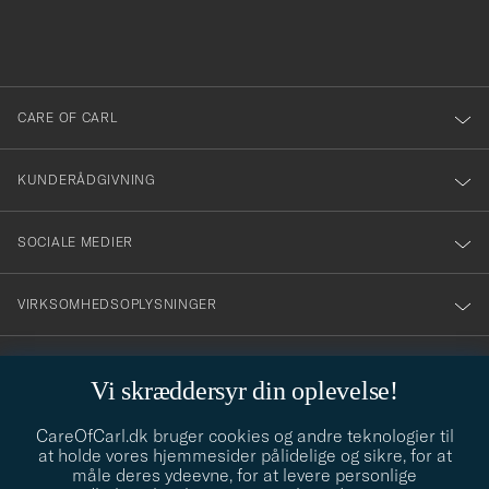
du
anmälde
dig
till
CARE OF CARL
vårt
nyhetsbrev!
KUNDERÅDGIVNING
SOCIALE MEDIER
VIRKSOMHEDSOPLYSNINGER
Vi skræddersyr din oplevelse!
STILRÅD
CareOfCarl.dk bruger cookies og andre teknologier til
Behøver du hjælp til at finde din stil? Lad os hjælpe dig, vi hjælper
at holde vores hjemmesider pålidelige og sikre, for at
gerne til!
info@careofcarl.dk
måle deres ydeevne, for at levere personlige