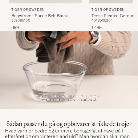
TIGER OF SWEDEN
TIGER OF SWEDEN
Bergstroms Suede Belt Black
Tense Pleated Corduroy
85
90
95
100
46
48
50
52
54
Phantom
699,-
1 499,-
Sådan passer du på og opbevarer strikkede trøjer
Hvad varmer bedre og er mere behageligt at have på i
efteråret og om vinteren end uld? Men hvordan skal man