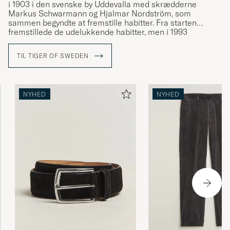
i 1903 i den svenske by Uddevalla med skrædderne
Markus Schwarmann og Hjalmar Nordström, som
sammen begyndte at fremstille habitter. Fra starten
fremstillede de udelukkende habitter, men i 1993
gennemgik mærket store forandringer og udviklede sit
motto "a different cut". Tøjet fik et nyt design og man
TIL TIGER OF SWEDEN
gjorde jakkesættet attraktivt igen. Fra at være blevet båret
af bankmænd var det nu i stedet de mest populære
musikere, som bar deres tøj. En ny æra var begyndt.
NYHED
NYHED