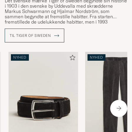
Det svenske mærke Tiger of Sweden begyndte sin historie
i 1903 i den svenske by Uddevalla med skrædderne
Markus Schwarmann og Hjalmar Nordström, som
sammen begyndte at fremstille habitter. Fra starten
fremstillede de udelukkende habitter, men i 1993
gennemgik mærket store forandringer og udviklede sit
motto "a different cut". Tøjet fik et nyt design og man
TIL TIGER OF SWEDEN
gjorde jakkesættet attraktivt igen. Fra at være blevet båret
af bankmænd var det nu i stedet de mest populære
musikere, som bar deres tøj. En ny æra var begyndt.
NYHED
NYHED