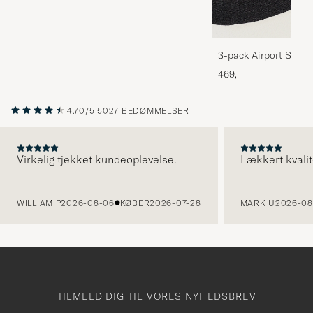
3-pack Airport Socks
Melange
469,-
4.70/5
5027 BEDØMMELSER
Virkelig tjekket kundeoplevelse.
Lækkert kvalit
FORRIGE
WILLIAM P
2026-08-06
KØBER
2026-07-28
MARK U
2026-08
TILMELD DIG TIL VORES NYHEDSBREV