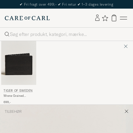
✔
Fri fragt over 499;-
✔
Fri retur
✔
1–3 dages levering
Søg
TIGER OF SWEDEN
Wrene Grained
Leather Wallet Black
699,-
TILBEHØR