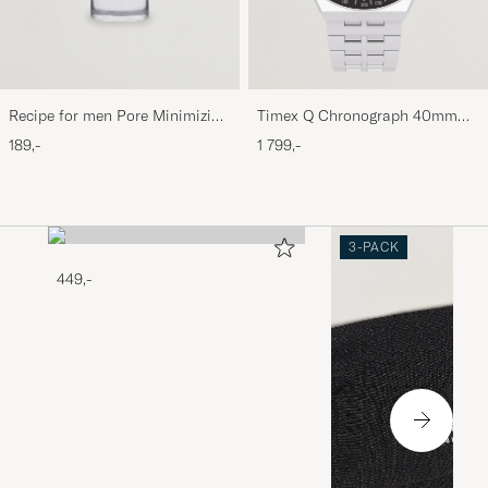
Recipe for men Pore Minimizing
Timex Q Chronograph 40mm
Anti-Shine Toner 100ml
Black Dial
189,-
1 799,-
3-PACK
449,-