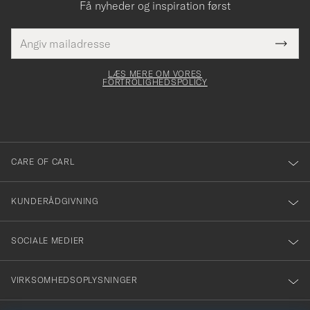
Få nyheder og inspiration først
E-
Tack
Dette
mailadresse
Submi
elt skal
för
Newsl
dfyldes
Form
LÆS MERE OM VORES
att
FORTROLIGHEDSPOLICY
du
anmälde
dig
till
CARE OF CARL
vårt
nyhetsbrev!
KUNDERÅDGIVNING
SOCIALE MEDIER
VIRKSOMHEDSOPLYSNINGER