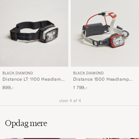
BLACK DIAMOND
BLACK DIAMOND
Distance LT 1100 Headlamp
Distance 1500 Headlamp
Black Alloy
Octane
899,-
1 799,-
viser
4
af
4
Opdag mere