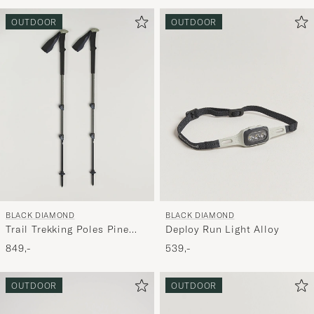
for
at
OUTDOOR
OUTDOOR
aktivere
Min
stil,
og
oplev
er
mere
håndpluk
udvalg
til
BLACK DIAMOND
BLACK DIAMOND
dig.
Trail Trekking Poles Pine
Deploy Run Light Alloy
Smoke
849,-
539,-
OUTDOOR
OUTDOOR