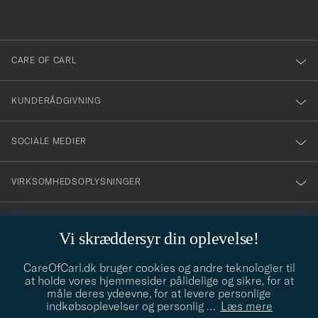
anmälde
dig
till
CARE OF CARL
vårt
nyhetsbrev!
KUNDERÅDGIVNING
SOCIALE MEDIER
VIRKSOMHEDSOPLYSNINGER
Vi skræddersyr din oplevelse!
STILRÅD
CareOfCarl.dk bruger cookies og andre teknologier til
Behøver du hjælp til at finde din stil? Lad os hjælpe dig, vi hjælper
at holde vores hjemmesider pålidelige og sikre, for at
gerne til!
info@careofcarl.dk
måle deres ydeevne, for at levere personlige
indkøbsoplevelser og personlig
…
Læs mere
STILRÅD