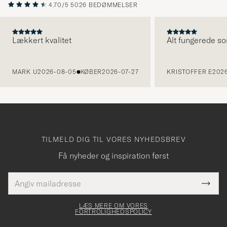
4.70/5
5026 BEDØMMELSER
Lækkert kvalitet
Alt fungerede so
FORRIGE
MARK U
2026-08-05
KØBER
2026-07-27
KRISTOFFER E
2026
TILMELD DIG TIL VORES NYHEDSBREV
Få nyheder og inspiration først
E-
Tack
Dette
mailadresse
Submi
elt skal
för
Newsl
dfyldes
Form
LÆS MERE OM VORES
att
FORTROLIGHEDSPOLICY
du