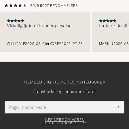
4.70/5
5027 BEDØMMELSER
Virkelig tjekket kundeoplevelse.
Lækkert kvalit
FORRIGE
WILLIAM P
2026-08-06
KØBER
2026-07-28
MARK U
2026-08
TILMELD DIG TIL VORES NYHEDSBREV
Få nyheder og inspiration først
E-
Tack
Dette
mailadresse
Submi
elt skal
för
Newsl
dfyldes
Form
LÆS MERE OM VORES
att
FORTROLIGHEDSPOLICY