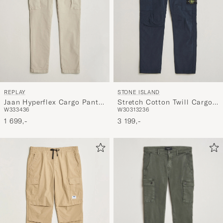
REPLAY
STONE ISLAND
Jaan Hyperflex Cargo Pants
Stretch Cotton Twill Cargo
W33
34
36
W30
31
32
36
Ivory
Trousers Navy
1 699,-
3 199,-