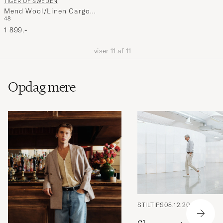
TIGER OF SWEDEN
Mend Wool/Linen Cargo
48
Trousers Sawgrass Brown
1 899,-
viser
11
af
11
Opdag mere
STILTIPS
08.12.2018