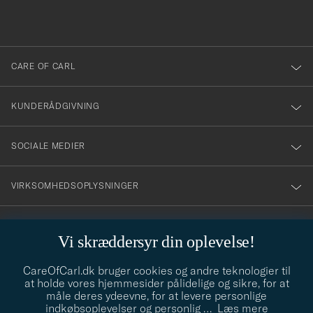
du
anmälde
dig
till
CARE OF CARL
vårt
nyhetsbrev!
KUNDERÅDGIVNING
SOCIALE MEDIER
VIRKSOMHEDSOPLYSNINGER
Vi skræddersyr din oplevelse!
STILRÅD
CareOfCarl.dk bruger cookies og andre teknologier til
Behøver du hjælp til at finde din stil? Lad os hjælpe dig, vi hjælper
at holde vores hjemmesider pålidelige og sikre, for at
gerne til!
info@careofcarl.dk
måle deres ydeevne, for at levere personlige
indkøbsoplevelser og personlig
…
Læs mere
STILRÅD