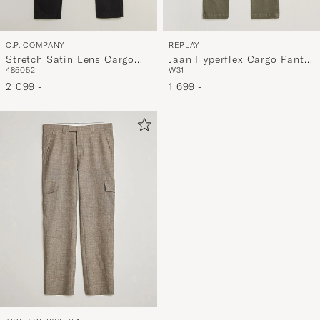
C.P. COMPANY
REPLAY
Stretch Satin Lens Cargo
Jaan Hyperflex Cargo Pants
48
50
52
W31
Pants Black
Military Green
2 099,-
1 699,-