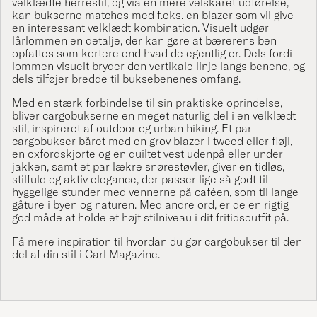
velklædte herrestil, og via en mere velskåret udførelse,
kan bukserne matches med f.eks. en
blazer
som vil give
en interessant velklædt kombination. Visuelt udgør
lårlommen en detalje, der kan gøre at bærerens ben
opfattes som kortere end hvad de egentlig er. Dels fordi
lommen visuelt bryder den vertikale linje langs benene, og
dels tilføjer bredde til buksebenenes omfang.
Med en stærk forbindelse til sin praktiske oprindelse,
bliver cargobukserne en meget naturlig del i en velklædt
stil, inspireret af outdoor og urban hiking. Et par
cargobukser båret med en grov blazer i tweed eller fløjl,
en
oxfordskjorte
og en
quiltet vest
udenpå eller under
jakken, samt et par lækre
snørestøvler
, giver en tidløs,
stilfuld og aktiv elegance, der passer lige så godt til
hyggelige stunder med vennerne på caféen, som til lange
gåture i byen og naturen. Med andre ord, er de en rigtig
god måde at holde et højt stilniveau i dit fritidsoutfit på.
Få mere inspiration til hvordan du gør cargobukser til den
del af din stil i
Carl Magazine
.