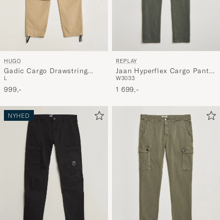
REPLAY
HUGO
Jaan Hyperflex Cargo Pants
Gadic Cargo Drawstring
W30
33
L
Dark Green
Pants Medium Beige
1 699,-
999,-
NYHED