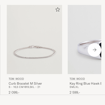
TOM WOOD
TOM WOOD
Curb Bracelet M Silver
Kay Ring Blue Hawk Ey
S - 16,5 CM
18
19,5
XL - 21
S
M
L
XL
2 099,-
2 599,-