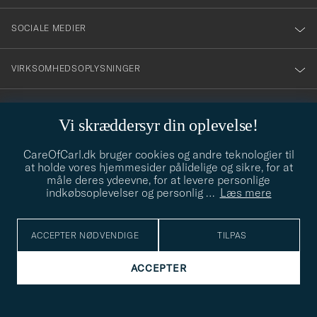
SOCIALE MEDIER
VIRKSOMHEDSOPLYSNINGER
Vi skræddersyr din oplevelse!
STILRÅD
CareOfCarl.dk bruger cookies og andre teknologier til
Behøver du hjælp til at finde din stil? Lad os hjælpe dig, vi hjælper
at holde vores hjemmesider pålidelige og sikre, for at
gerne til!
info@careofcarl.dk
måle deres ydeevne, for at levere personlige
indkøbsoplevelser og personlig
…
Læs mere
STILRÅD
ACCEPTER NØDVENDIGE
TILPAS
© Care of Carl 2026
ACCEPTER