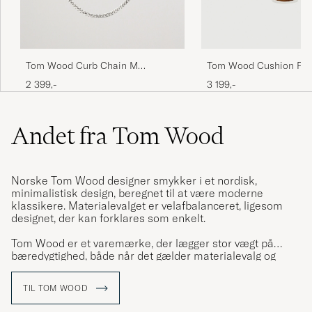
Tom Wood Curb Chain M
Tom Wood Cushion Pen
Necklace Silver
Eye Silver
2 399,-
3 199,-
Andet fra Tom Wood
Norske Tom Wood designer smykker i et nordisk,
minimalistisk design, beregnet til at være moderne
klassikere. Materialevalget er velafbalanceret, ligesom
designet, der kan forklares som enkelt.
Tom Wood er et varemærke, der lægger stor vægt på
bæredygtighed, både når det gælder materialevalg og
kvalitet, samt design og tidløshed. Smykkerne er lavet af
sølv og guld af højeste kvalitet, ofte af genanvendte
TIL TOM WOOD
metaller med holdbarhed i tankerne.