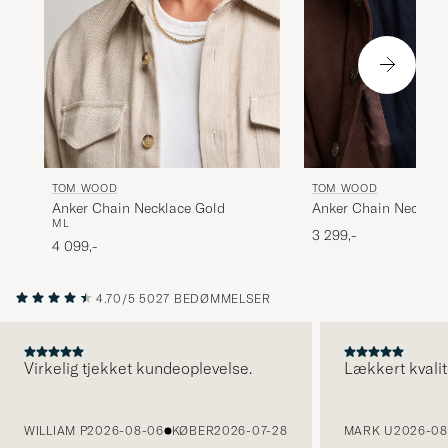
TOM WOOD
TOM WOOD
Anker Chain Necklace
Anker Chain Necklace Gold
M
L
3 299,-
4 099,-
4.70/5
5027 BEDØMMELSER
Virkelig tjekket kundeoplevelse.
Lækkert kvalit
FORRIGE
WILLIAM P
2026-08-06
KØBER
2026-07-28
MARK U
2026-08