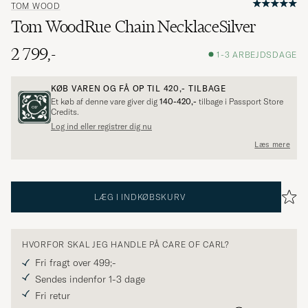
TOM WOOD
Tom WoodRue Chain NecklaceSilver
2 799,-
1-3 ARBEJDSDAGE
KØB VAREN OG FÅ OP TIL
420,-
TILBAGE
Et køb af denne vare giver dig
140-420,-
tilbage i Passport Store
Credits.
Log ind eller registrer dig nu
Læs mere
LÆG I INDKØBSKURV
HVORFOR SKAL JEG HANDLE PÅ CARE OF CARL?
Fri fragt over 499;-
Sendes indenfor 1-3 dage
Fri retur