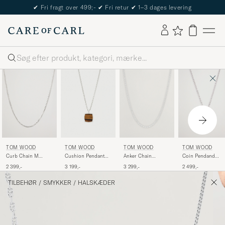
✔
Fri fragt over 499;-
✔
Fri retur
✔
1–3 dages levering
Søg
TOM WOOD
TOM WOOD
TOM WOOD
TOM WOOD
Curb Chain M
Cushion Pendant
Anker Chain
Coin Pendand
Necklace Silver
Tiger Eye Silver
Necklace Silver
Necklace Silver
2 399,-
3 199,-
3 299,-
2 499,-
TILBEHØR
/
SMYKKER
/
HALSKÆDER