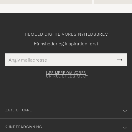
TILMELD DIG TIL VORES NYHEDSBREV
Få nyheder og inspiration først
E-
Tack
Dette
mailadresse
Submi
elt skal
för
Newsl
dfyldes
Form
LÆS MERE OM VORES
att
FORTROLIGHEDSPOLICY
du
anmälde
dig
till
CARE OF CARL
vårt
nyhetsbrev!
KUNDERÅDGIVNING