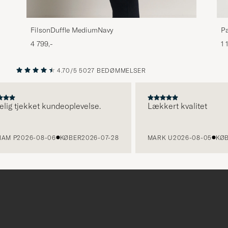
FilsonDuffle MediumNavy
Pa
4 799,-
1 
4.70/5
5027 BEDØMMELSER
FORRIGE
NÆSTE
 tjekket kundeoplevelse.
Lækkert kvalitet
P
2026-08-06
KØBER
2026-07-28
MARK U
2026-08-05
KØBER
2