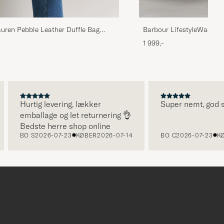
uren Pebble Leather Duffle Bag
Barbour LifestyleWax Hol
1 999,-
Hurtig levering, lækker
Super nemt, god servi
emballage og let returnering 👌
Bedste herre shop online
BO S
2026-07-23
KØBER
2026-07-14
BO C
2026-07-23
KØBE