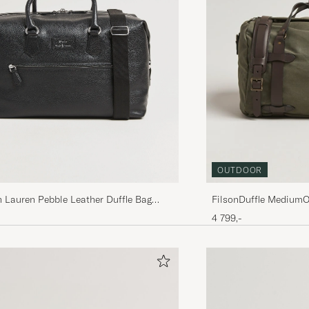
OUTDOOR
 Lauren Pebble Leather Duffle Bag
FilsonDuffle MediumO
4 799,-