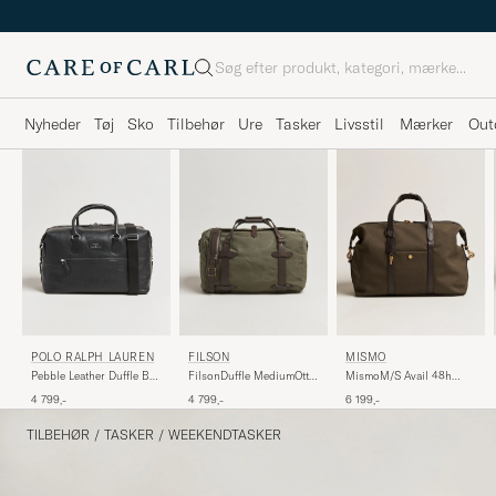
Søg
Nyheder
Tøj
Sko
Tilbehør
Ure
Tasker
Livsstil
Mærker
Out
POLO RALPH LAUREN
MISMO
FILSON
Pebble Leather Duffle Bag
MismoM/S Avail 48h
FilsonDuffle MediumOtter
Svart
Nylon
Green
4 799,-
6 199,-
4 799,-
WeekendbagArmy/Dark
Brown
TILBEHØR
/
TASKER
/
WEEKENDTASKER