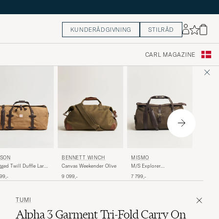
KUNDERÅDGIVNING
STILRÅD
CARL MAGAZINE
FILSON
BENNETT WINCH
MISMO
LSON
FilsonD
Canvas Weekender Olive
M/S Explorer
ged Twill Duffle Large
Weekendbag Army/Dark
4 599,-
9 099,-
7 799,-
99,-
Brown
TUMI
Alpha 3 Garment Tri-Fold Carry On