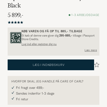
Black
5 899,-
1-3 ARBEJDSDAGE
KØB VAREN OG FÅ OP TIL
885,-
TILBAGE
Et køb af denne vare giver dig
295-885,-
tilbage i Passport
Store Credits.
Log ind eller registrer dig nu
Læs mere
LÆG I INDKØBSKURV
HVORFOR SKAL JEG HANDLE PÅ CARE OF CARL?
Fri fragt over 499;-
Sendes indenfor 1-3 dage
Fri retur