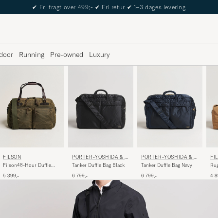
✔
Fri fragt over 499;-
✔
Fri retur
✔
1–3 dages levering
door
Running
Pre-owned
Luxury
FILSON
PORTER-YOSHIDA & C
PORTER-YOSHIDA & C
FI
O.
O.
Filson48-Hour Duffle
Tanker Duffle Bag Navy
Tanker Duffle Bag Black
Rug
BagOtter Green
Tan
5 399,-
6 799,-
6 799,-
4 8