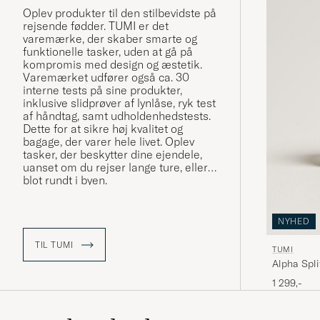
Oplev produkter til den stilbevidste på
rejsende fødder. TUMI er det
varemærke, der skaber smarte og
funktionelle tasker, uden at gå på
kompromis med design og æstetik.
Varemærket udfører også ca. 30
interne tests på sine produkter,
inklusive slidprøver af lynlåse, ryk test
af håndtag, samt udholdenhedstests.
Dette for at sikre høj kvalitet og
bagage, der varer hele livet. Oplev
tasker, der beskytter dine ejendele,
uanset om du rejser lange ture, eller
blot rundt i byen.
NYHED
TIL TUMI
TUMI
Alpha Spli
1 299,-