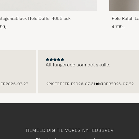
tagoniaBlack Hole Duffel 40LBlack
Polo Ralph La
Svart
199,-
4 799,-
Alt fungerede som det skulle.
026-07-27
KRISTOFFER E
2026-07-31
KØBER
2026-07-22
TILMELD DIG TIL VORES NYHEDSBREV