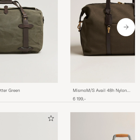
MismoM/S Avail 48h Nylon
tter Green
WeekendbagArmy/Dark Brown
6 199,-