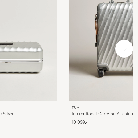
TUMI
 Silver
International Carry-on Aluminum T
Silver
10 099,-