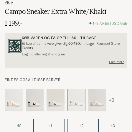
VEJA
Campo Sneaker Extra White/Khaki
1 199,-
1-3 ARBEJDSDAGE
KØB VAREN OG FÅ OP TIL
180,-
TILBAGE
Et køb af denne vare giver dig
60-180,-
tilbage i Passport Store
Credits.
Log ind eller registrer dig nu
Læs mere
FINDES OGSÅ I DISSE FARVER
+2
40
41
42
43