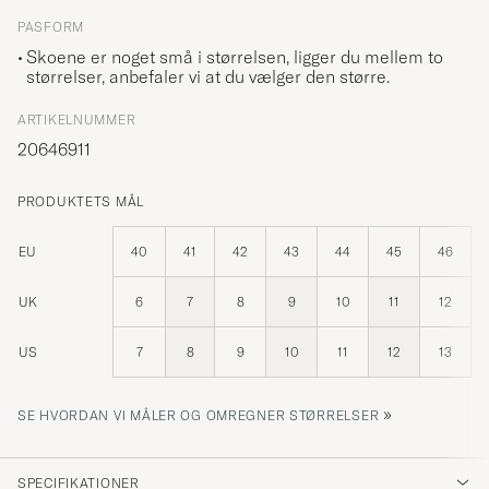
PASFORM
Skoene er noget små i størrelsen, ligger du mellem to
størrelser, anbefaler vi at du vælger den større.
ARTIKELNUMMER
20646911
PRODUKTETS MÅL
EU
40
41
42
43
44
45
46
UK
6
7
8
9
10
11
12
US
7
8
9
10
11
12
13
»
SE HVORDAN VI MÅLER OG OMREGNER STØRRELSER
SPECIFIKATIONER