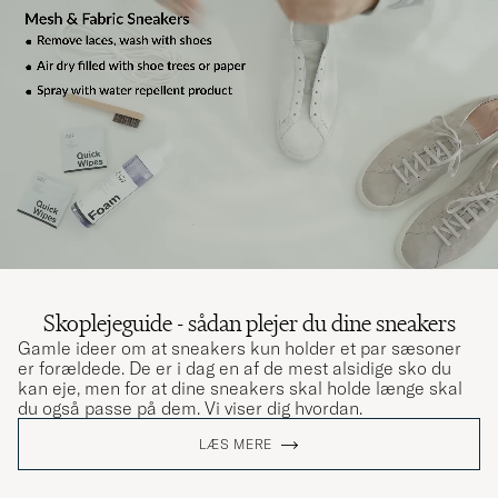
Skoplejeguide - sådan plejer du dine sneakers
Gamle ideer om at sneakers kun holder et par sæsoner
er forældede. De er i dag en af de mest alsidige sko du
kan eje, men for at dine sneakers skal holde længe skal
du også passe på dem. Vi viser dig hvordan.
LÆS MERE