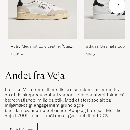
Autry Medalist Low Leather/Suede
adidas Originals Superst
Sneaker White/Blue
Sneaker White/Black
1 399,-
949,-
Andet fra Veja
Franske Veja fremstiller stilsikre sneakers og er muligvis
en af de skoproducenter i verden, som har størst fokus på
bæredygtighed, miljø og etik. Med et stort socialt og
miljømæssigt engagement grundlagde
barndomsvennerne Sébastien Kopp og François Morillion
Veja i 2005, med et mål om at gøre det til et 100%
bæredygtigt ”skoprojekt” ud fra alle aspekter. Hele
produktionsprocessen bag Vejas sneakers, lige fra
TIL VEJA