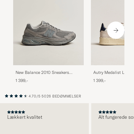
Autry Medalist Low 
New Balance 2010 Sneakers
Sneaker White/Blue
Harbor Grey
1 399,-
1 399,-
4.70/5
5026 BEDØMMELSER
Lækkert kvalitet
Alt fungerede so
FORRIGE