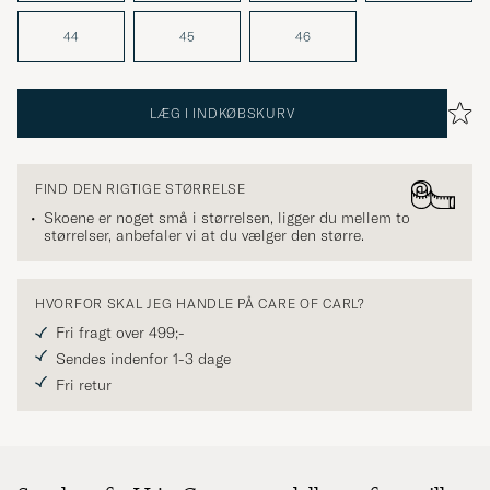
44
45
46
LÆG I INDKØBSKURV
FIND DEN RIGTIGE STØRRELSE
Skoene er noget små i størrelsen, ligger du mellem to
størrelser, anbefaler vi at du vælger den større.
HVORFOR SKAL JEG HANDLE PÅ CARE OF CARL?
Fri fragt over 499;-
Sendes indenfor 1-3 dage
Fri retur