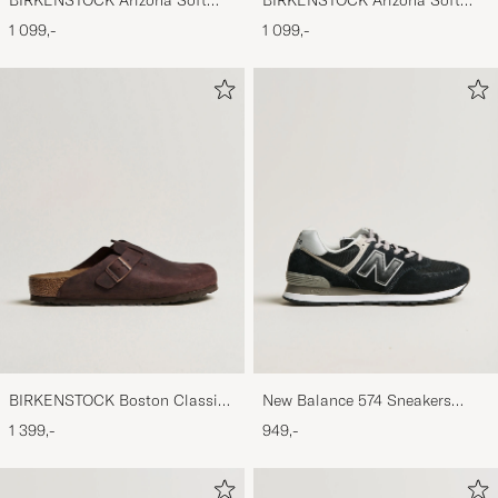
Footbed Mocca Suede
Footbed Taupe Suede
1 099,-
1 099,-
BIRKENSTOCK Boston Classic
New Balance 574 Sneakers
Footbed Habana Oiled Leather
Black
1 399,-
949,-