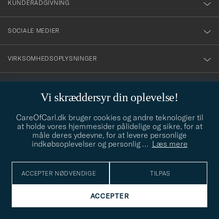
KUNDERÅDGIVNING
SOCIALE MEDIER
VIRKSOMHEDSOPLYSNINGER
Vi skræddersyr din oplevelse!
STILRÅD
CareOfCarl.dk bruger cookies og andre teknologier til
Behøver du hjælp til at finde din stil? Lad os hjælpe dig, vi hjælper
at holde vores hjemmesider pålidelige og sikre, for at
gerne til!
info@careofcarl.dk
måle deres ydeevne, for at levere personlige
indkøbsoplevelser og personlig
…
Læs mere
STILRÅD
ACCEPTER NØDVENDIGE
TILPAS
© Care of Carl 2026
ACCEPTER