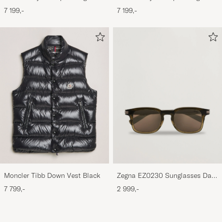
Black
Navy
7 199,-
7 199,-
Moncler Tibb Down Vest Black
Zegna EZ0230 Sunglasses Dark
Green/Roviex
7 799,-
2 999,-