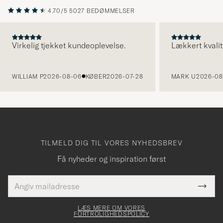
4.70/5
5027 BEDØMMELSER
Virkelig tjekket kundeoplevelse.
Lækkert kvalit
FORRIGE
WILLIAM P
2026-08-06
KØBER
2026-07-28
MARK U
2026-08
TILMELD DIG TIL VORES NYHEDSBREV
Få nyheder og inspiration først
E-
Tack
Dette
mailadresse
Submi
elt skal
för
Newsl
dfyldes
Form
LÆS MERE OM VORES
att
FORTROLIGHEDSPOLICY