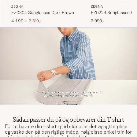
ZEGNA
ZEGNA
EZ0229 Sunglasses Bla
EZ0304 Sunglasses Dark Brown
Ordinary pris
Nedsat pris
2 999,-
4 199,-
2 519,-
Sådan passer du på og opbevarer din T-shirt
For at bevare din t-shirt i god stand, er det vigtigt at pleje
og vaske den på den rigtige måde. Følg disse enkel trin for