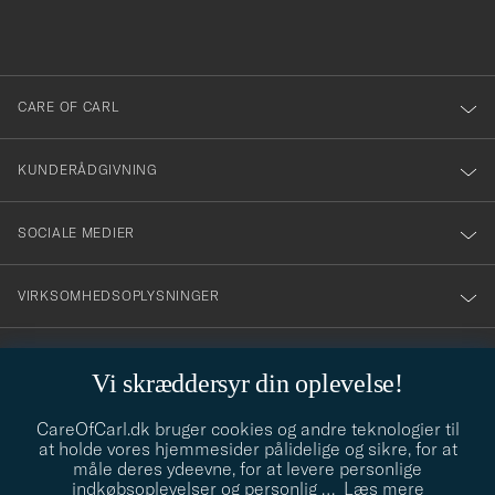
du
anmälde
dig
till
CARE OF CARL
vårt
nyhetsbrev!
KUNDERÅDGIVNING
SOCIALE MEDIER
VIRKSOMHEDSOPLYSNINGER
Vi skræddersyr din oplevelse!
STILRÅD
CareOfCarl.dk bruger cookies og andre teknologier til
Behøver du hjælp til at finde din stil? Lad os hjælpe dig, vi hjælper
at holde vores hjemmesider pålidelige og sikre, for at
gerne til!
info@careofcarl.dk
måle deres ydeevne, for at levere personlige
indkøbsoplevelser og personlig
…
Læs mere
STILRÅD