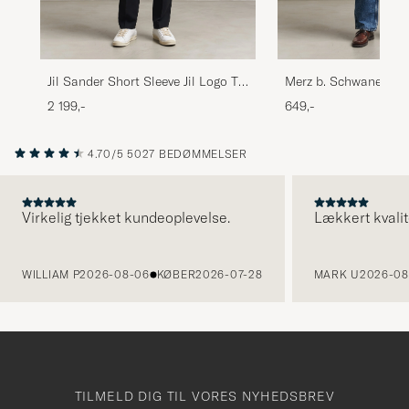
Jil Sander Short Sleeve Jil Logo T-
Merz b. Schwanen 19
Shirt Black
Loopwheeled T-shirt
2 199,-
649,-
4.70/5
5027 BEDØMMELSER
Virkelig tjekket kundeoplevelse.
Lækkert kvalit
FORRIGE
WILLIAM P
2026-08-06
KØBER
2026-07-28
MARK U
2026-08
TILMELD DIG TIL VORES NYHEDSBREV