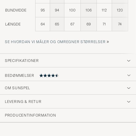
BUNDVIDDE
95
94
100
106
112
120
LÆNGDE
64
65
67
69
71
74
»
SE HVORDAN VI MÅLER OG OMREGNER STØRRELSER
SPECIFIKATIONER
BEDØMMELSER
4.7
OM SUNSPEL
LEVERING & RETUR
(58 Bedømmelse)
(46)
PRODUCENTINFORMATION
(10)
(0)
(0)
(2)