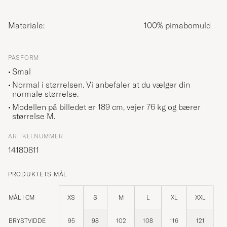
Materiale:
100% pimabomuld
PASFORM
Smal
Normal i størrelsen. Vi anbefaler at du vælger din
normale størrelse.
Modellen på billedet er 189 cm, vejer 76 kg og bærer
størrelse
M
.
ARTIKELNUMMER
14180811
PRODUKTETS MÅL
MÅL I CM
XS
S
M
L
XL
XXL
BRYSTVIDDE
95
98
102
108
116
121