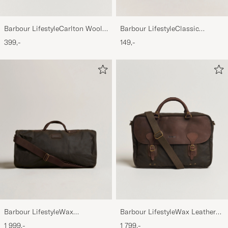
Barbour LifestyleCarlton Wool
Barbour LifestyleClassic
BeanieMid Brown
Thornproof Dressing
399,-
149,-
Barbour LifestyleWax
Barbour LifestyleWax Leather
HoldallOlive
Briefcase Olive
1 999,-
1 799,-