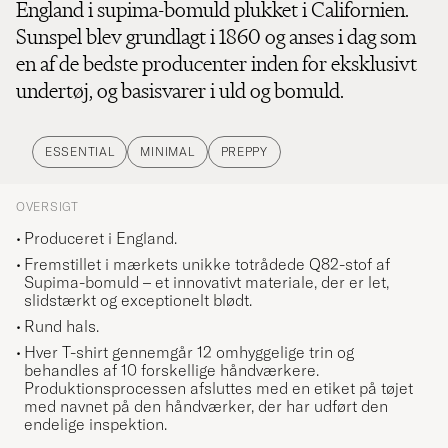
England i supima-bomuld plukket i Californien.
Sunspel blev grundlagt i 1860 og anses i dag som
en af de bedste producenter inden for eksklusivt
undertøj, og basisvarer i uld og bomuld.
ESSENTIAL
MINIMAL
PREPPY
OVERSIGT
Produceret i England.
Fremstillet i mærkets unikke totrådede Q82-stof af
Supima-bomuld – et innovativt materiale, der er let,
slidstærkt og exceptionelt blødt.
Rund hals.
Hver T-shirt gennemgår 12 omhyggelige trin og
behandles af 10 forskellige håndværkere.
Produktionsprocessen afsluttes med en etiket på tøjet
med navnet på den håndværker, der har udført den
endelige inspektion.