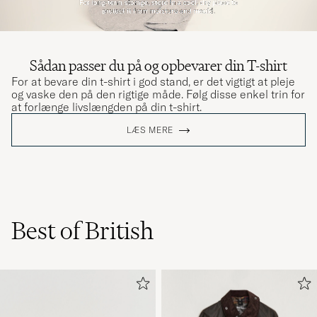
Väldigt bekväma t-shirts som håller formen
bra efter många tvättar.
Sådan passer du på og opbevarer din T-shirt
FREDRIK G
KØBTE PÅ CAREOFCARL.SE
For at bevare din t-shirt i god stand, er det vigtigt at pleje
og vaske den på den rigtige måde. Følg disse enkel trin for
at forlænge livslængden på din t-shirt.
LÆS MERE
Dejlig kvalitet og nem at vaske og holde “pæn”
JESPER N
KØBTE PÅ CAREOFCARL.DK
Excellent quality.
Best of British
L. L
KØBTE PÅ CAREOFCARL.COM
Rask levering👍