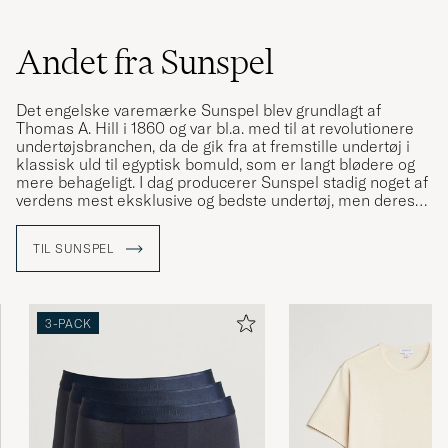
Superb kvalitet som vanligt på Sunspels t-
Andet fra Sunspel
shirts.
PATRICK S
KØBTE PÅ CAREOFCARL.SE
Det engelske varemærke Sunspel blev grundlagt af
Thomas A. Hill i 1860 og var bl.a. med til at revolutionere
undertøjsbranchen, da de gik fra at fremstille undertøj i
klassisk uld til egyptisk bomuld, som er langt blødere og
Perfekt service från COC samt mycket fina
mere behageligt. I dag producerer Sunspel stadig noget af
produkter från Sunspel🤩
verdens mest eksklusive og bedste undertøj, men deres
sortiment er også blevet udvidet med en tøjkollektion,
ANDERS R
KØBTE PÅ CAREOFCARL.SE
som ligeledes er i højeste kvalitet og kan gå under
TIL SUNSPEL
kategorien "hverdagsluksus".
Väldigt bekväma t-shirts som håller formen
3-PACK
bra efter många tvättar.
FREDRIK G
KØBTE PÅ CAREOFCARL.SE
Sköna och svala t-shirts. Bra passform och