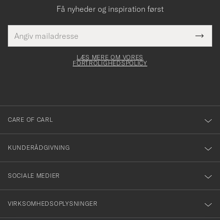
Få nyheder og inspiration først
E-
Tack
Dette
mailadresse
Submi
elt skal
för
Newsl
dfyldes
Form
LÆS MERE OM VORES
att
FORTROLIGHEDSPOLICY
du
anmälde
dig
till
CARE OF CARL
vårt
nyhetsbrev!
KUNDERÅDGIVNING
SOCIALE MEDIER
VIRKSOMHEDSOPLYSNINGER