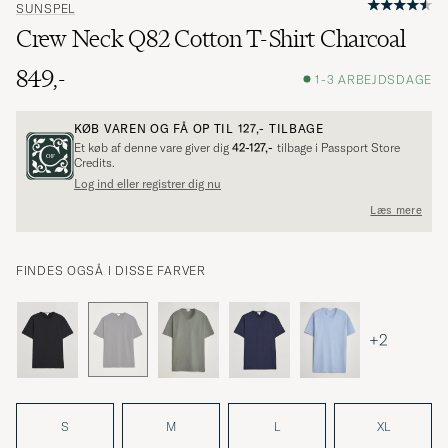
SUNSPEL
Crew Neck Q82 Cotton T-Shirt Charcoal
849,-
1-3 ARBEJDSDAGE
KØB VAREN OG FÅ OP TIL
127,-
TILBAGE
Et køb af denne vare giver dig
42-127,-
tilbage i Passport Store
Credits.
Log ind eller registrer dig nu
Læs mere
FINDES OGSÅ I DISSE FARVER
+2
S
M
L
XL