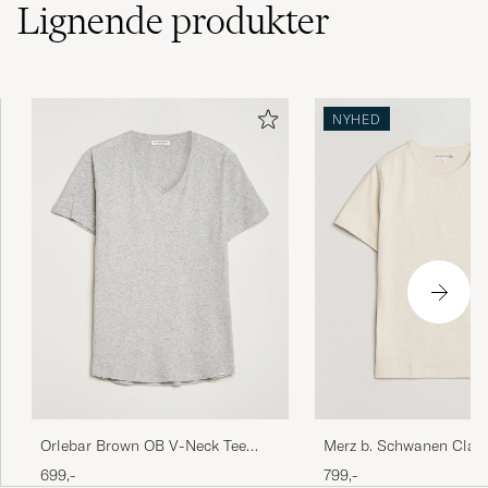
Lignende
produkter
Rask levering👍
NYHED
PÅL R
KØBTE PÅ CAREOFCARL.NO
Skøn kvalitet. Min mand er glad :-) Han er 1.97
høj og bruger normalt 3xl. Her er størrelsen
xxl lige tilpas.
BIRGITTE H
KØBTE PÅ CAREOFCARL.DK
Sunspels t-tröjor håller hög kvalitet.
PETER C
KØBTE PÅ CAREOFCARL.SE
Orlebar Brown OB V-Neck Tee
Merz b. Schwanen Class
Grey Melange
Loopwheeled T-Shirt Na
699,-
799,-