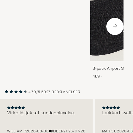
3-pack Airport Socks
Melange
469,-
4.70/5
5027 BEDØMMELSER
Virkelig tjekket kundeoplevelse.
Lækkert kvalit
FORRIGE
WILLIAM P
2026-08-06
KØBER
2026-07-28
MARK U
2026-08