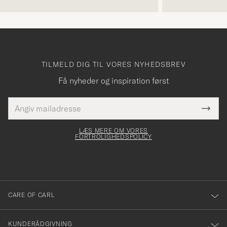
TILMELD DIG TIL VORES NYHEDSBREV
Få nyheder og inspiration først
E-
Tack
Dette
mailadresse
Submi
elt skal
för
Newsl
dfyldes
Form
LÆS MERE OM VORES
att
FORTROLIGHEDSPOLICY
du
anmälde
dig
till
CARE OF CARL
vårt
nyhetsbrev!
KUNDERÅDGIVNING