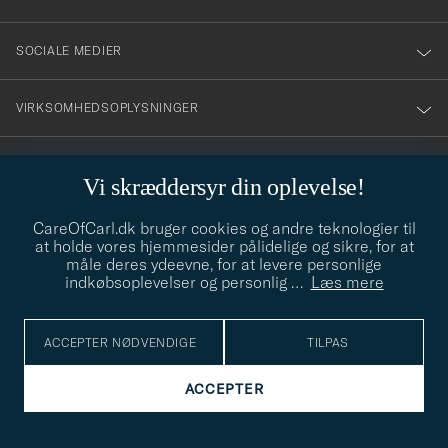
SOCIALE MEDIER
VIRKSOMHEDSOPLYSNINGER
Vi skræddersyr din oplevelse!
STILRÅD
CareOfCarl.dk bruger cookies og andre teknologier til
Behøver du hjælp til at finde din stil? Lad os hjælpe dig, vi hjælper
at holde vores hjemmesider pålidelige og sikre, for at
gerne til!
info@careofcarl.dk
måle deres ydeevne, for at levere personlige
indkøbsoplevelser og personlig
…
Læs mere
STILRÅD
ACCEPTER NØDVENDIGE
TILPAS
© Care of Carl 2026
ACCEPTER