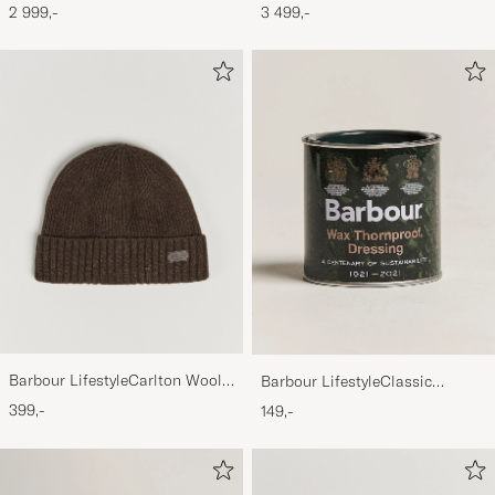
Bedale Jacket Olive
Jacket Olive
2 999,-
3 499,-
Barbour LifestyleCarlton Wool
Barbour LifestyleClassic
BeanieMid Brown
Thornproof Dressing
399,-
149,-