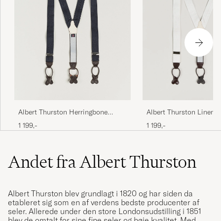
Albert Thurston Herringbone
Albert Thurston Linen B
Braces 40mm Dark Blue
1 199,-
1 199,-
Andet fra Albert Thurston
Albert Thurston blev grundlagt i 1820 og har siden da
etableret sig som en af verdens bedste producenter af
seler. Allerede under den store Londonsudstilling i 1851
blev de omtalt for sine fine seler og høje kvalitet. Med