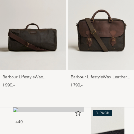
Barbour LifestyleWax
Barbour LifestyleWax Leather
HoldallOlive
Briefcase Olive
1 999,-
1 799,-
3-PACK
449,-