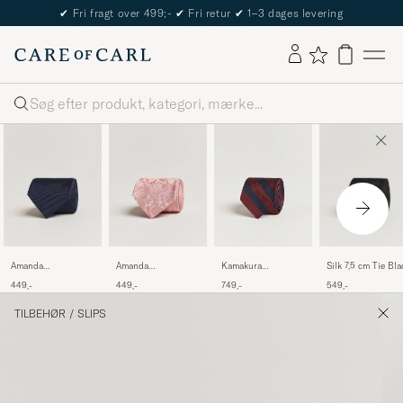
The Care of Carl Passport
Søg
Amanda
Amanda
Silk 7,5 cm Tie Bla
Kamakura
Christensen Plain
Christensen Silk
ShirtsVintage Ivy
449,-
449,-
549,-
749,-
Classic Tie 8 cm
Tonal Paisley Tie 8
Regimental Stripe
Navy
cm Powder Pink
Silk
TILBEHØR
/
SLIPS
TieNavy/Burgundy