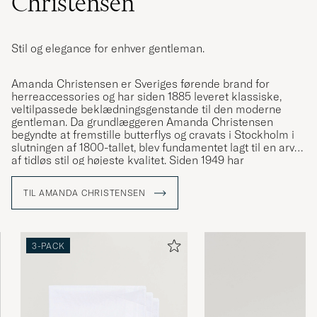
Christensen
Stil og elegance for enhver gentleman.
Amanda Christensen er Sveriges førende brand for
herreaccessories og har siden 1885 leveret klassiske,
veltilpassede beklædningsgenstande til den moderne
gentleman. Da grundlæggeren Amanda Christensen
begyndte at fremstille butterflys og cravats i Stockholm i
slutningen af 1800-tallet, blev fundamentet lagt til en arv
af tidløs stil og højeste kvalitet. Siden 1949 har
virksomheden været kongelig hofleverandør og tilbyder i
dag slips, tørklæder, lommetørklæder, sokker og
TIL AMANDA CHRISTENSEN
manchetknapper – detaljer der forstærker
personligheden og stilen hos bevidste mænd verden over.
En stor del af produktionen finder sted omkring
Comosøen i Italien, hvor håndværket er blevet bevaret
3-PACK
gennem generationer.