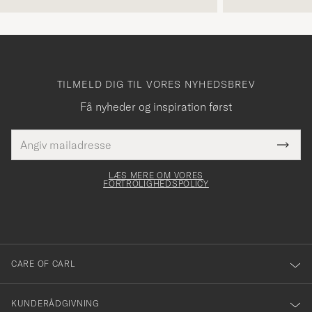
TILMELD DIG TIL VORES NYHEDSBREV
Få nyheder og inspiration først
E-
Tack
Dette
mailadresse
Submi
elt skal
för
Newsl
dfyldes
Form
LÆS MERE OM VORES
att
FORTROLIGHEDSPOLICY
du
anmälde
dig
till
CARE OF CARL
vårt
nyhetsbrev!
KUNDERÅDGIVNING