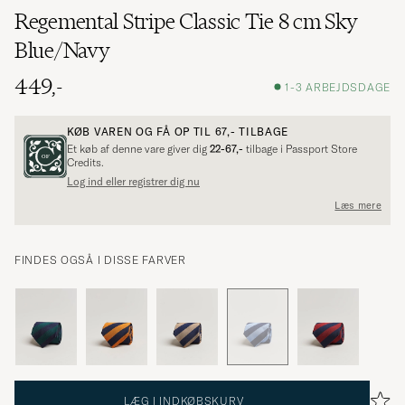
Regemental Stripe Classic Tie 8 cm Sky
Blue/Navy
449,-
1-3 ARBEJDSDAGE
KØB VAREN OG FÅ OP TIL
67,-
TILBAGE
Et køb af denne vare giver dig
22-67,-
tilbage i Passport Store
Credits.
Log ind eller registrer dig nu
Læs mere
FINDES OGSÅ I DISSE FARVER
LÆG I INDKØBSKURV