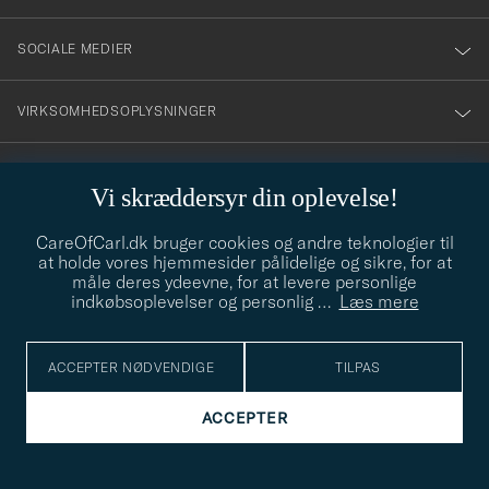
SOCIALE MEDIER
VIRKSOMHEDSOPLYSNINGER
Vi skræddersyr din oplevelse!
STILRÅD
CareOfCarl.dk bruger cookies og andre teknologier til
Behøver du hjælp til at finde din stil? Lad os hjælpe dig, vi hjælper
at holde vores hjemmesider pålidelige og sikre, for at
gerne til!
info@careofcarl.dk
måle deres ydeevne, for at levere personlige
indkøbsoplevelser og personlig
…
Læs mere
STILRÅD
ACCEPTER NØDVENDIGE
TILPAS
© Care of Carl 2026
ACCEPTER