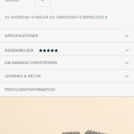
»
SE HVORDAN VI MÅLER OG OMREGNER STØRRELSER
SPECIFIKATIONER
BEDØMMELSER
OM AMANDA CHRISTENSEN
Op tijd. Kwaliteit. Zoals omschreven TOP
LEVERING & RETUR
GERRIT N
KØBTE PÅ CAREOFCARL.COM
PRODUCENTINFORMATION