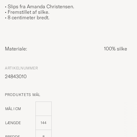
• Slips fra Amanda Christensen.
• Fremstillet af silke.
• 8 centimeter bredt.
Materiale:
100% silke
ARTIKELNUMMER
24843010
PRODUKTETS MÅL
MÅL I CM
LÆNGDE
144
BREDDE
8