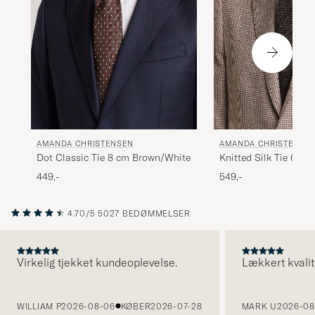
AMANDA CHRISTENSEN
AMANDA CHRISTENSE
Dot Classic Tie 8 cm Brown/White
Knitted Silk Tie 6 c
449,-
549,-
4.70/5
5027 BEDØMMELSER
Virkelig tjekket kundeoplevelse.
Lækkert kvalit
FORRIGE
WILLIAM P
2026-08-06
KØBER
2026-07-28
MARK U
2026-08