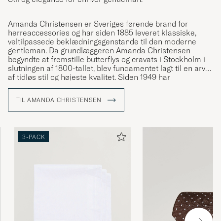
Amanda Christensen er Sveriges førende brand for
herreaccessories og har siden 1885 leveret klassiske,
veltilpassede beklædningsgenstande til den moderne
gentleman. Da grundlæggeren Amanda Christensen
begyndte at fremstille butterflys og cravats i Stockholm i
slutningen af 1800-tallet, blev fundamentet lagt til en arv
af tidløs stil og højeste kvalitet. Siden 1949 har
virksomheden været kongelig hofleverandør og tilbyder i
dag slips, tørklæder, lommetørklæder, sokker og
TIL AMANDA CHRISTENSEN
manchetknapper – detaljer der forstærker
personligheden og stilen hos bevidste mænd verden over.
En stor del af produktionen finder sted omkring
Comosøen i Italien, hvor håndværket er blevet bevaret
3-PACK
gennem generationer.