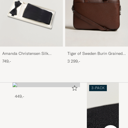
Amanda Christensen Silk
Tiger of Sweden Burin Grained
Cummerbund Set Black Black
Leather Briefcase Brown
749,-
3 299,-
3-PACK
449,-