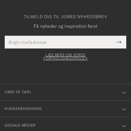
TILMELD DIG TIL VORES NYHEDSBREV
Få nyheder og inspiration først
E-
Tack
Dette
mailadresse
Submi
elt skal
för
Newsl
dfyldes
Form
LÆS MERE OM VORES
att
FORTROLIGHEDSPOLICY
du
anmälde
dig
till
CARE OF CARL
vårt
nyhetsbrev!
KUNDERÅDGIVNING
SOCIALE MEDIER