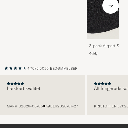
3-pack Airport Socks
Melange
469,-
4.70/5
5026 BEDØMMELSER
Lækkert kvalitet
Alt fungerede so
FORRIGE
MARK U
2026-08-05
KØBER
2026-07-27
KRISTOFFER E
2026