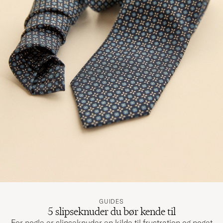
GUIDES
5 slipseknuder du bør kende til
For nogle er slipseknuder en kilde til frustration og noget