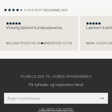
4.70/5
5027 BEDØMMELSER
Virkelig tjekket kundeoplevelse.
Lækkert kvalit
FORRIGE
WILLIAM P
2026-08-06
KØBER
2026-07-28
MARK U
2026-08
TILMELD DIG TIL VORES NYHEDSBREV
Få nyheder og inspiration først
E-
Tack
Dette
mailadresse
Submi
elt skal
för
Newsl
dfyldes
Form
LÆS MERE OM VORES