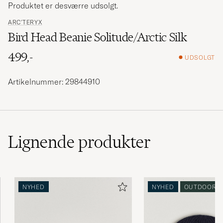
Produktet er desværre udsolgt.
ARC'TERYX
Bird Head Beanie Solitude/Arctic Silk
499,-
UDSOLGT
Artikelnummer: 29844910
Lignende
produkter
NYHED
NYHED
OUTDOOR