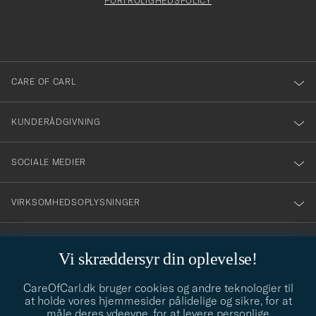
att
FORTROLIGHEDSPOLICY
du
anmälde
dig
till
CARE OF CARL
vårt
nyhetsbrev!
KUNDERÅDGIVNING
SOCIALE MEDIER
VIRKSOMHEDSOPLYSNINGER
Vi skræddersyr din oplevelse!
STILRÅD
CareOfCarl.dk bruger cookies og andre teknologier til
Behøver du hjælp til at finde din stil? Lad os hjælpe dig, vi hjælper
at holde vores hjemmesider pålidelige og sikre, for at
gerne til!
info@careofcarl.dk
måle deres ydeevne, for at levere personlige