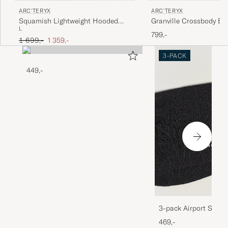
ARC'TERYX
ARC'TERYX
Squamish Lightweight Hooded
Granville Crossbody Ba
L
Jacket Sea Salt
799,-
Ordinary pris
Nedsat pris
1 699,-
1 359,-
3-PACK
449,-
3-pack Airport Socks
Melange
469,-