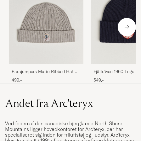
Parajumpers Matio Ribbed Hat
Fjällräven 1960 Logo H
Mid Grey
Navy
499,-
549,-
Andet fra Arc'teryx
Ved foden af den canadiske bjergkæde North Shore
Mountains ligger hovedkontoret for Arc’teryx, der har
specialiseret sig inden for friluftstøj og –udstyr. Arc’teryx
blev grundlagt i 1991 af en gruppe af erfarne klatrere, som