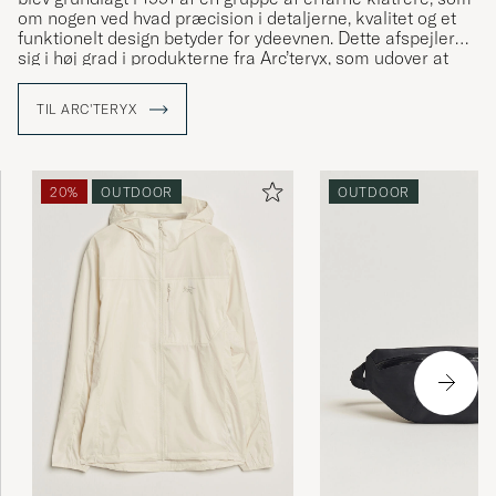
om nogen ved hvad præcision i detaljerne, kvalitet og et
funktionelt design betyder for ydeevnen. Dette afspejler
sig i høj grad i produkterne fra Arc’teryx, som udover at
besidde gode funktionelle egenskaber også har et flot,
ofte minimalistisk, design. Selve navnet Arc’teryx er skabt
TIL ARC'TERYX
med inspiration fra ”Archaeopteryx”, den første dinosaurer
som udviklede fjer for at kunne flyve, og symboliserer
Arc’teryx’s mål om konstant at udvikle og forbedre sig.
20%
OUTDOOR
OUTDOOR