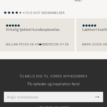
469,-
4.70/5
5027 BEDØMMELSER
Virkelig tjekket kundeoplevelse.
Lækkert kvalit
FORRIGE
WILLIAM P
2026-08-06
KØBER
2026-07-28
MARK U
2026-08
TILMELD DIG TIL VORES NYHEDSBREV
Få nyheder og inspiration først
E-
Tack
Dette
mailadresse
Submi
elt skal
för
Newsl
dfyldes