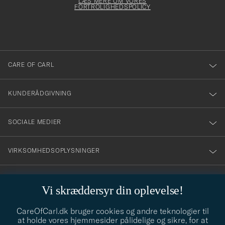
Form
LÆS MERE OM VORES
att
FORTROLIGHEDSPOLICY
du
anmälde
dig
till
CARE OF CARL
vårt
nyhetsbrev!
KUNDERÅDGIVNING
SOCIALE MEDIER
VIRKSOMHEDSOPLYSNINGER
Vi skræddersyr din oplevelse!
STILRÅD
CareOfCarl.dk bruger cookies og andre teknologier til
Behøver du hjælp til at finde din stil? Lad os hjælpe dig, vi hjælper
at holde vores hjemmesider pålidelige og sikre, for at
gerne til!