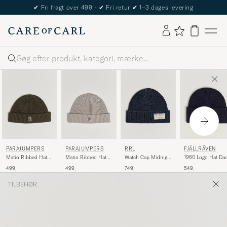
The Care of Carl Passport
Søg
PARAJUMPERS
PARAJUMPERS
RRL
FJÄLLRÄVEN
Matio Ribbed Hat
Matio Ribbed Hat
Watch Cap Midnight
1960 Logo Hat Dar
Taggia Olive
Mid Grey
Blue
Navy
499,-
499,-
749,-
549,-
TILBEHØR