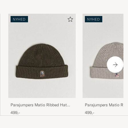
NYHED
NYHED
Parajumpers Matio Ribbed Hat
Parajumpers Matio Rib
Taggia Olive
Mid Grey
499,-
499,-