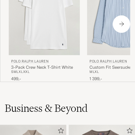
POLO RALPH LAUREN
POLO RALPH LAUREN
3-Pack Crew Neck T-Shirt White
Custom Fit Seersucker
S
M
L
XL
XXL
M
L
XL
Stripe Shirt Blue
499,-
1 399,-
Business & Beyond