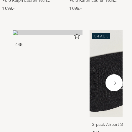
Polo Ralph Lauren Tech
Polo Ralph Lauren Tech
Performance Full Zip Black
Performance Full Zip Navy
1 699,-
1 699,-
3-PACK
449,-
3-pack Airport Socks
Melange