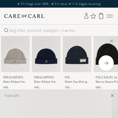
✔
Fri fragt over 499;-
✔
Fri retur
✔
1–3 dages levering
Søg
POLO RALPH LA
PARAJUMPERS
PARAJUMPERS
RRL
REN
Merino Beanie Po
Matio Ribbed Hat
Matio Ribbed Hat
Watch Cap Midnight
Black
Mid Grey
Blue Navy
Blue
599,-
499,-
499,-
749,-
TILBEHØR