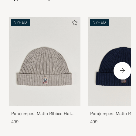
NYHED
NYHED
Parajumpers Matio Ribbed Hat
Parajumpers Matio Rib
Mid Grey
Blue Navy
499,-
499,-