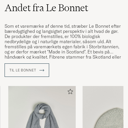
Andet fra Le Bonnet
Som et varemærke af denne tid, stræber Le Bonnet efter
bæredygtighed og langsigtet perspektiv i alt hvad de gør.
De produkter der fremstilles, er 100% biologisk
nedbrydelige og i naturlige materialer, såsom uld. Alt
fremstilles på varemærkets egen fabrik i Storbritannien,
og er derfor mærket "Made in Scotland". Et bevis på
håndværk og kvalitet. Fibrene stammer fra Skotland eller
Italien. Le Bonnets fabrik har været i brug i over 170 år, og
er en af ​​Storbritanniens ældste.
TIL LE BONNET
Opdag huer, strikket på traditionelle maskiner, med hjælp
af teknik der er gået i arv fra generation til generation.