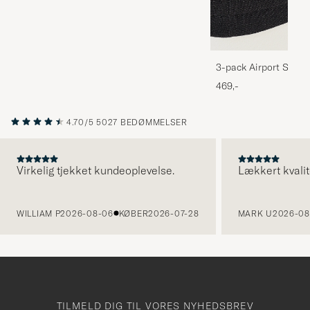
3-pack Airport Socks
Melange
469,-
4.70/5
5027 BEDØMMELSER
Virkelig tjekket kundeoplevelse.
Lækkert kvalit
FORRIGE
WILLIAM P
2026-08-06
KØBER
2026-07-28
MARK U
2026-08
TILMELD DIG TIL VORES NYHEDSBREV