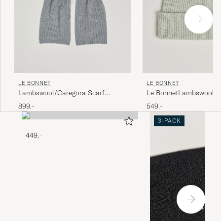
LE BONNET
LE BONNET
Lambswool/Caregora Scarf
Le BonnetLambswool/C
Smoke
BeanieSilver
899,-
549,-
3-PACK
449,-