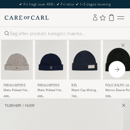
The Care of Carl Passport
Søg
POLO RALPH LA
PARAJUMPERS
PARAJUMPERS
RRL
REN
Merino Beanie Po
Matio Ribbed Hat
Matio Ribbed Hat
Watch Cap Midnight
Black
Mid Grey
Blue Navy
Blue
599,-
499,-
499,-
749,-
TILBEHØR
/
HUER