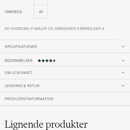
OMKREDS
46
»
SE HVORDAN VI MÅLER OG OMREGNER STØRRELSER
SPECIFIKATIONER
BEDØMMELSER
OM LE BONNET
Super Quality-must have winter essential
LEVERING & RETUR
FABIAN F
KØBTE PÅ CAREOFCARL.DE
PRODUCENTINFORMATION
Er veldig fornøyd m 2.stk.luer, venter på en ny
bestilling
Lignende
produkter
TONE H
KØBTE PÅ CAREOFCARL.NO