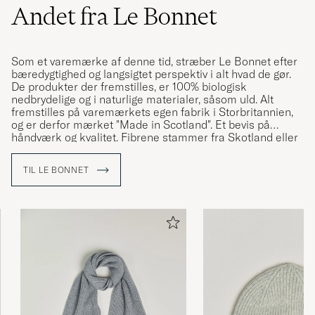
Andet fra Le Bonnet
Som et varemærke af denne tid, stræber Le Bonnet efter
bæredygtighed og langsigtet perspektiv i alt hvad de gør.
De produkter der fremstilles, er 100% biologisk
nedbrydelige og i naturlige materialer, såsom uld. Alt
fremstilles på varemærkets egen fabrik i Storbritannien,
og er derfor mærket "Made in Scotland". Et bevis på
håndværk og kvalitet. Fibrene stammer fra Skotland eller
Italien. Le Bonnets fabrik har været i brug i over 170 år, og
er en af ​​Storbritanniens ældste.
TIL LE BONNET
Opdag huer, strikket på traditionelle maskiner, med hjælp
af teknik der er gået i arv fra generation til generation.