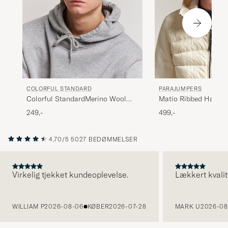
COLORFUL STANDARD
PARAJUMPERS
Colorful StandardMerino Wool
Matio Ribbed Hat Tag
BeanieLava Grey
249,-
499,-
4.70/5
5027 BEDØMMELSER
Virkelig tjekket kundeoplevelse.
Lækkert kvalit
FORRIGE
WILLIAM P
2026-08-06
KØBER
2026-07-28
MARK U
2026-08