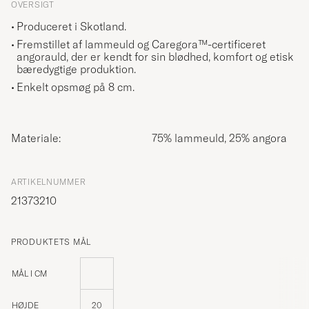
OVERSIGT
Produceret i Skotland.
Fremstillet af lammeuld og Caregora™-certificeret
angorauld, der er kendt for sin blødhed, komfort og etisk
bæredygtige produktion.
Enkelt opsmøg på 8 cm.
Materiale:
75% lammeuld, 25% angora
ARTIKELNUMMER
21373210
PRODUKTETS MÅL
MÅL I CM
HØJDE
20