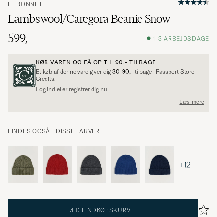
LE BONNET
Lambswool/Caregora Beanie Snow
599,-
1-3 ARBEJDSDAGE
KØB VAREN OG FÅ OP TIL
90,-
TILBAGE
Et køb af denne vare giver dig
30-90,-
tilbage i Passport Store
Credits.
Log ind eller registrer dig nu
Læs mere
FINDES OGSÅ I DISSE FARVER
+12
LÆG I INDKØBSKURV