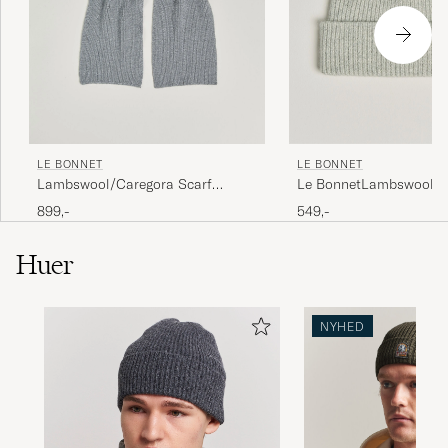
LE BONNET
LE BONNET
Lambswool/Caregora Scarf
Le BonnetLambswool/C
Smoke
BeanieSilver
899,-
549,-
Huer
NYHED