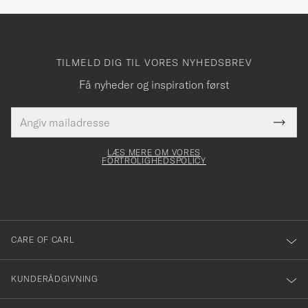
TILMELD DIG TIL VORES NYHEDSBREV
Få nyheder og inspiration først
E-
Tack
Dette
mailadresse
Submi
elt skal
för
Newsl
dfyldes
Form
LÆS MERE OM VORES
att
FORTROLIGHEDSPOLICY
du
anmälde
dig
till
CARE OF CARL
vårt
nyhetsbrev!
KUNDERÅDGIVNING