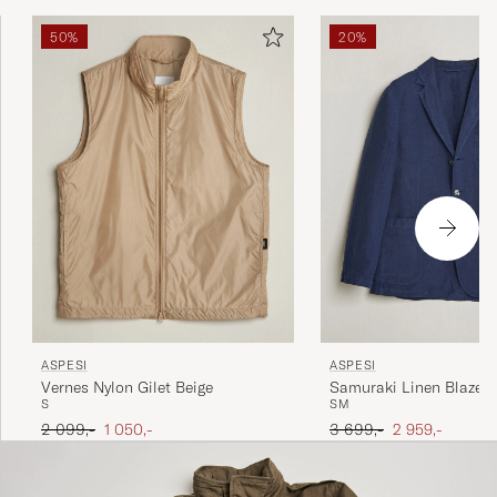
50%
20%
ASPESI
ASPESI
Vernes Nylon Gilet Beige
Samuraki Linen Blazer 
S
S
M
Ordinary pris
Nedsat pris
Ordinary pris
Nedsat pris
2 099,-
1 050,-
3 699,-
2 959,-