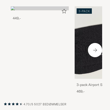
3-PACK
449,-
3-pack Airport Socks
Melange
469,-
4.70/5
5027 BEDØMMELSER