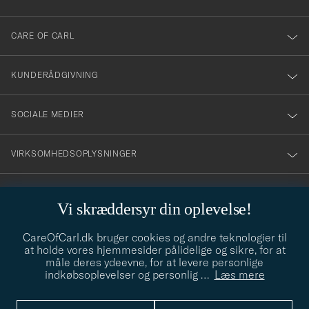
dig
till
CARE OF CARL
vårt
nyhetsbrev!
KUNDERÅDGIVNING
SOCIALE MEDIER
VIRKSOMHEDSOPLYSNINGER
Vi skræddersyr din oplevelse!
STILRÅD
CareOfCarl.dk bruger cookies og andre teknologier til
Behøver du hjælp til at finde din stil? Lad os hjælpe dig, vi hjælper
at holde vores hjemmesider pålidelige og sikre, for at
gerne til!
info@careofcarl.dk
måle deres ydeevne, for at levere personlige
indkøbsoplevelser og personlig
…
Læs mere
STILRÅD