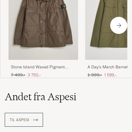
A Day's March Barnett 
Stone Island Waxed Pigment
Olive
Cotton Tela Field Jacket Umber
Ordinary pris
Nedsat pris
Ordinary pris
Nedsat pris
1 999,-
1 599,-
7 499,-
3 750,-
Andet fra Aspesi
TIL ASPESI