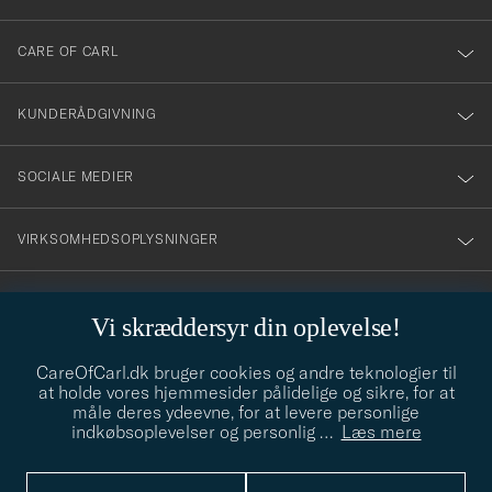
dig
till
CARE OF CARL
vårt
nyhetsbrev!
KUNDERÅDGIVNING
SOCIALE MEDIER
VIRKSOMHEDSOPLYSNINGER
Vi skræddersyr din oplevelse!
STILRÅD
CareOfCarl.dk bruger cookies og andre teknologier til
Behøver du hjælp til at finde din stil? Lad os hjælpe dig, vi hjælper
at holde vores hjemmesider pålidelige og sikre, for at
gerne til!
info@careofcarl.dk
måle deres ydeevne, for at levere personlige
indkøbsoplevelser og personlig
…
Læs mere
STILRÅD