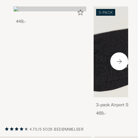
3-PACK
449,-
3-pack Airport Socks
Melange
469,-
4.70/5
5026 BEDØMMELSER