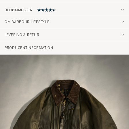
BEDØMMELSER
4.2
OM BARBOUR LIFESTYLE
LEVERING & RETUR
(26 Bedømmelse)
(15)
PRODUCENTINFORMATION
(6)
(3)
(0)
(2)
Mycket bra kvalitet!
JONAS N
KØBTE PÅ CAREOFCARL.SE
Fult märke Lite trist ljusblå färg annars bra