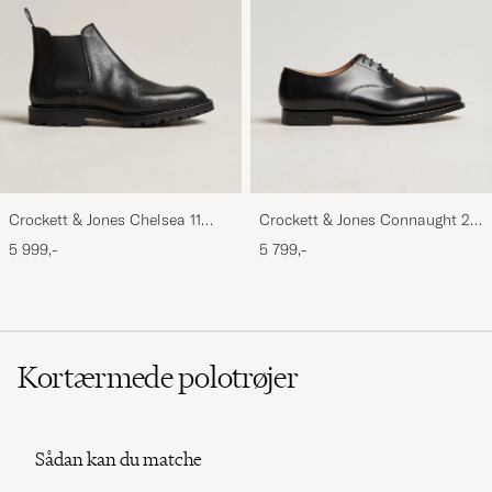
Crockett & Jones Chelsea 11
Crockett & Jones Connaught 2
Black Calf Grained
City Sole Black Calf
5 999,-
5 799,-
Kortærmede polotrøjer
Sådan kan du matche