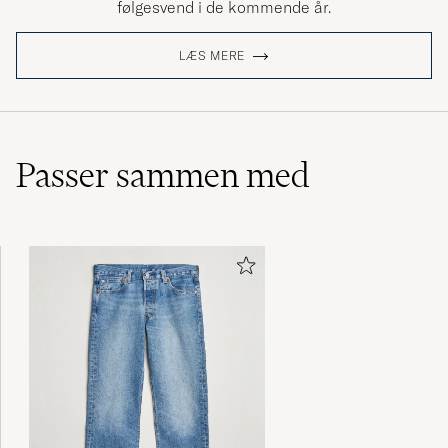
følgesvend i de kommende år.
LÆS MERE
Odotettua Barbour-laatua, melko kapea
mitoitus
JYRKI T
KØBTE PÅ CAREOFCARL.FI
Passer sammen med