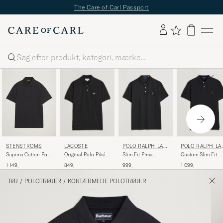
The Care of Carl Passport
Søg
LACOSTE
POLO RALPH LAU
POLO RALPH LA
STENSTRÖMS
REN
REN
Original Polo Piké
Slim Fit Pima
Custom Slim Fit
Supima Cotton Polo
Black
Cotton Polo Polo
Polo Black
Shirt Black
849,-
999,-
1 099,-
1 149,-
Black
TØJ
/
POLOTRØJER
/
KORTÆRMEDE POLOTRØJER