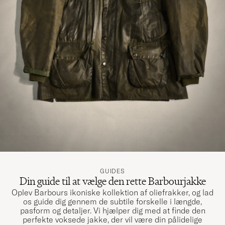
PERNILLA C
KØBTE PÅ CAREOFCARL.SE
Mycket nöjd men för liten har returnerat o
beställt en större. Trevlig o seriöst företag
PAULA A
KØBTE PÅ CAREOFCARL.SE
Størrelsen som indikert på modellen stemte
ikke med produktet.. Produktet var mindre
enn indikert av modell sammenlignen
TOM N
KØBTE PÅ CAREOFCARL.NO
GUIDES
Din guide til at vælge den rette Barbourjakke
Oplev Barbours ikoniske kollektion af oliefrakker, og lad
os guide dig gennem de subtile forskelle i længde,
Riktigt bra till bra pris!
pasform og detaljer. Vi hjælper dig med at finde den
JAN S
KØBTE PÅ CAREOFCARL.SE
perfekte voksede jakke, der vil være din pålidelige