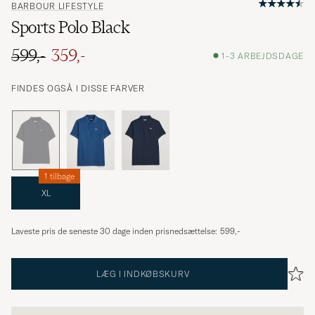
BARBOUR LIFESTYLE
Sports Polo Black
599,-
359,-
1-3 ARBEJDSDAGE
FINDES OGSÅ I DISSE FARVER
1 tilbage
XL
Laveste pris de seneste 30 dage inden prisnedsættelse:
599,-
LÆG I INDKØBSKURV