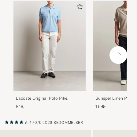
Lacoste Original Polo Piké
Sunspel Linen Pique 
Overview
Hazelwood
849,-
1 599,-
4.70/5
5026 BEDØMMELSER