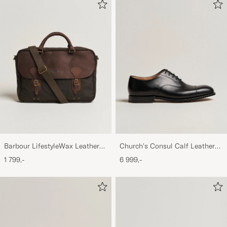
Barbour LifestyleWax Leather
Church's Consul Calf Leather
Briefcase Olive
Oxford Black
1 799,-
6 999,-