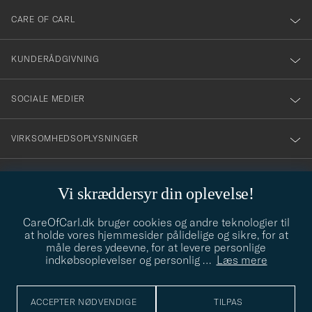
till
CARE OF CARL
vårt
nyhetsbrev!
KUNDERÅDGIVNING
SOCIALE MEDIER
VIRKSOMHEDSOPLYSNINGER
Vi skræddersyr din oplevelse!
STILRÅD
CareOfCarl.dk bruger cookies og andre teknologier til
Behøver du hjælp til at finde din stil? Lad os hjælpe dig, vi hjælper
at holde vores hjemmesider pålidelige og sikre, for at
gerne til!
info@careofcarl.dk
måle deres ydeevne, for at levere personlige
indkøbsoplevelser og personlig
…
Læs mere
STILRÅD
ACCEPTER NØDVENDIGE
TILPAS