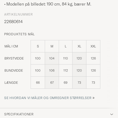
Modellen på billedet: 190 cm, 84 kg, bærer
M
.
ARTIKELNUMMER
22680614
PRODUKTETS MÅL
MÅL I CM
S
M
L
XL
XXL
BRYSTVIDDE
100
104
110
120
126
BUNDVIDDE
100
106
112
120
126
LÆNGDE
66
67
69
73
73
»
SE HVORDAN VI MÅLER OG OMREGNER STØRRELSER
SPECIFIKATIONER