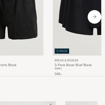
3-PACK
BREAD & BOXERS
3-Pack Boxer Brief Black
horts Black
S
M
XL
349,-