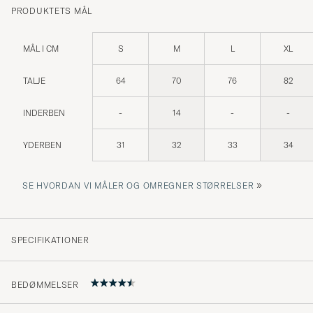
PRODUKTETS MÅL
MÅL I CM
S
M
L
XL
TALJE
64
70
76
82
INDERBEN
-
14
-
-
YDERBEN
31
32
33
34
»
SE HVORDAN VI MÅLER OG OMREGNER STØRRELSER
SPECIFIKATIONER
BEDØMMELSER