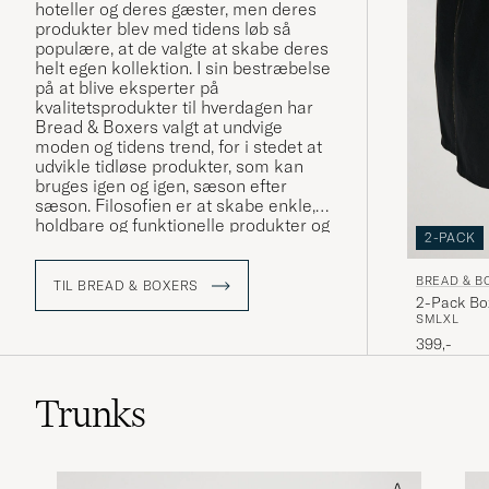
hoteller og deres gæster, men deres
produkter blev med tidens løb så
populære, at de valgte at skabe deres
helt egen kollektion. I sin bestræbelse
på at blive eksperter på
kvalitetsprodukter til hverdagen har
Bread & Boxers valgt at undvige
moden og tidens trend, for i stedet at
udvikle tidløse produkter, som kan
bruges igen og igen, sæson efter
sæson. Filosofien er at skabe enkle,
holdbare og funktionelle produkter og
2-PACK
det gør Bread & Boxers til UG.
BREAD & B
TIL BREAD & BOXERS
2-Pack Bo
S
M
L
XL
399,-
Trunks