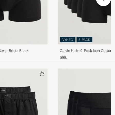
NYHED
5-PACK
Calvin Klein 5-Pack Icon Cotton 
oxer Briefs Black
Trunk Black
599,-