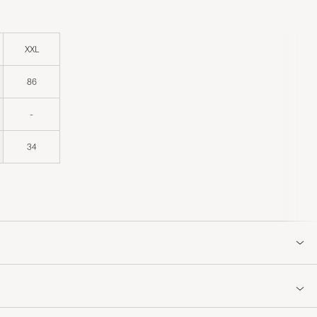
XXL
86
-
34