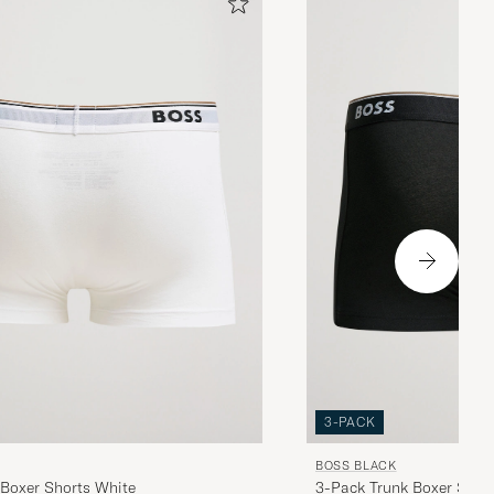
3-PACK
BOSS BLACK
 Boxer Shorts White
3-Pack Trunk Boxer Shor