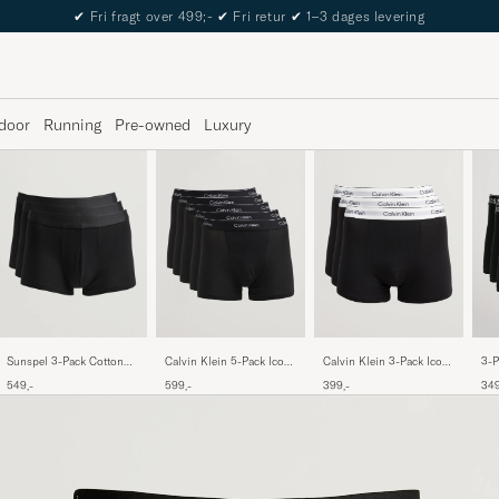
The Care of Carl Passport
door
Running
Pre-owned
Luxury
Calvin Klein 3-Pack Icon
3-P
Sunspel 3-Pack Cotton
Calvin Klein 5-Pack Icon
Cotton Stretch Relaxed
Sho
Stretch Trunk Black
Cotton Stretch Relaxed
399,-
349
549,-
599,-
Trunk Black
Trunk Black