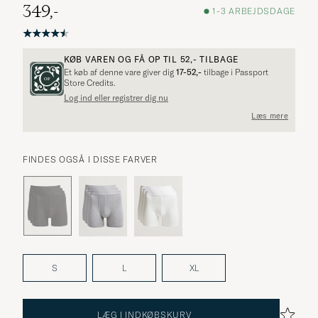
349,-
1-3 ARBEJDSDAGE
KØB VAREN OG FÅ OP TIL
52,-
TILBAGE
Et køb af denne vare giver dig
17-52,-
tilbage i Passport
Store Credits.
Log ind eller registrer dig nu
Flere alternativer?
Læs mere
FINDES OGSÅ I DISSE FARVER
UDFORSK LIGNENDE PRODUKTER
S
L
XL
LÆG I INDKØBSKURV