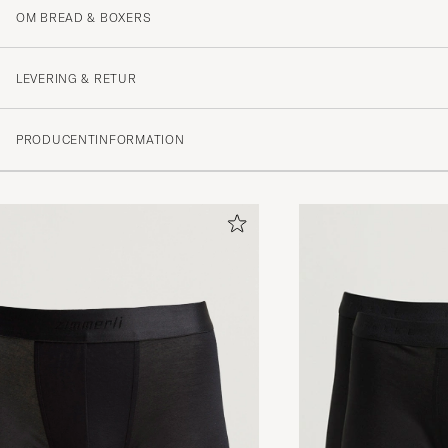
OM BREAD & BOXERS
jag är nöjd.
MIKAEL L
KØBTE PÅ CAREOFCARL.SE
LEVERING & RETUR
PRODUCENTINFORMATION