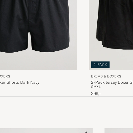
2-PACK
OXERS
BREAD & BOXERS
xer Shorts Dark Navy
2-Pack Jersey Boxer S
S
M
XL
399,-