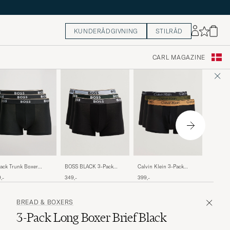
KUNDERÅDGIVNING
STILRÅD
CARL MAGAZINE
BOSS B
ack Trunk Boxer
BOSS BLACK 3-Pack
Calvin Klein 3-Pack
Boxer Br
rts Black
Trunk Black
Micro Stretch Trunk
349,-
,-
349,-
399,-
Black
BREAD & BOXERS
3-Pack Long Boxer Brief Black