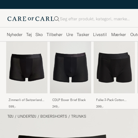
Søg
Nyheder
Tøj
Sko
Tilbehør
Ure
Tasker
Livsstil
Mærker
Out
Zimmerli of Switzerland
CDLP Boxer Brief Black
Falke 2-Pack Cotton
Micro Modal Boxer
Boxer Briefs Black
599,-
249,-
399,-
Briefs Black
TØJ
/
UNDERTØJ
/
BOXERSHORTS
/
TRUNKS