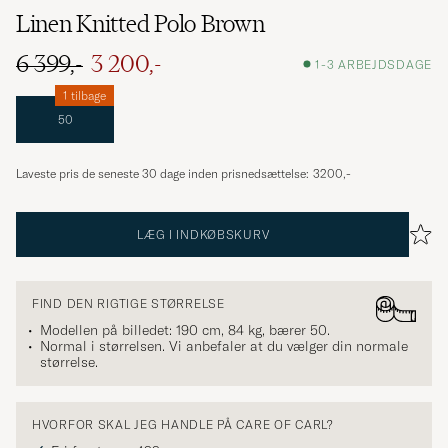
Linen Knitted Polo Brown
6 399,-
3 200,-
1-3 ARBEJDSDAGE
1 tilbage
50
Laveste pris de seneste 30 dage inden prisnedsættelse:
3200,-
LÆG I INDKØBSKURV
FIND DEN RIGTIGE STØRRELSE
Modellen på billedet: 190 cm, 84 kg, bærer
50
.
Normal i størrelsen. Vi anbefaler at du vælger din normale
størrelse.
HVORFOR SKAL JEG HANDLE PÅ CARE OF CARL?