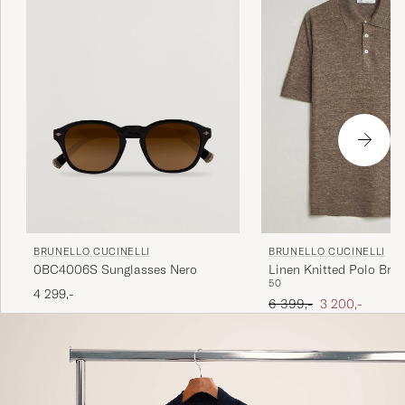
BRUNELLO CUCINELLI
BRUNELLO CUCINELLI
0BC4006S Sunglasses Nero
Linen Knitted Polo Bro
50
4 299,-
Ordinary pris
Nedsat pris
6 399,-
3 200,-