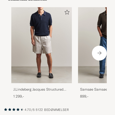
J.Lindeberg Jacques Structured
Samsøe Samsøe Pedr
Knitted Polo Navy
Polo Turkish Coffee
1 299,-
899,-
4.70/5
5122 BEDØMMELSER