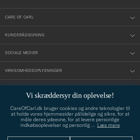
dig
till
CARE OF CARL
vårt
nyhetsbrev!
KUNDERÅDGIVNING
SOCIALE MEDIER
VIRKSOMHEDSOPLYSNINGER
Vi skræddersyr din oplevelse!
STILRÅD
CareOfCarl.dk bruger cookies og andre teknologier til
Behøver du hjælp til at finde din stil? Lad os hjælpe dig, vi hjælper
at holde vores hjemmesider pålidelige og sikre, for at
gerne til!
info@careofcarl.dk
måle deres ydeevne, for at levere personlige
indkøbsoplevelser og personlig
…
Læs mere
STILRÅD