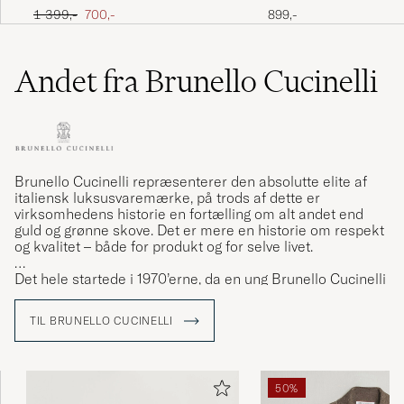
Polo Olive
Polo Turkish Coffee
Ordinary pris
Nedsat pris
1 399,-
700,-
899,-
Andet fra Brunello Cucinelli
Brunello Cucinelli repræsenterer den absolutte elite af
italiensk luksusvaremærke, på trods af dette er
virksomhedens historie en fortælling om alt andet end
guld og grønne skove. Det er mere en historie om respekt
og kvalitet – både for produkt og for selve livet.
Det hele startede i 1970’erne, da en ung Brunello Cucinelli
forelskede sig for anden gang i hans liv. Denne "anden"
kærlighed var middelalderbyen Solomeo, hjemsted for
TIL BRUNELLO CUCINELLI
Brunellos kæreste Federica. Her opdager han sin passion
for strikkehåndværket. I dag, lidt over et halvt århundrede
senere, er den farvede kashmirtrøje fortsat Brunellos
store innovation.
50%