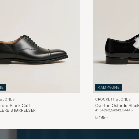
NE
KAMPAGNE
& JONES
CROCKETT & JONES
ford Black Calf
Overton Oxfords Black
FLERE STØRRELSER
41,5
42
42,5
43
43,5
44
45
5 199,-