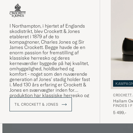
I Northampton, i hjertet af Englands
skodistrikt, blev Crockett & Jones
etableret i 1879 af de to
kompagnoner, Charles Jones og Sir
James Crockett. Begge havde de en
enorm passion for fremstilling af
klassiske herresko og deres
kerneværdier byggede på høj kvalitet,
omhyggelighed, holdbarhed og
komfort - noget som den nuværende
generation af Jones' stadig holder fast
KAMPAG
i. Med 130 års erfaring er Crockett &
Jones en sværvægter inden for
produktion har klassiske herresko og
CROCKETT 
køber man et par sko fra Crockett &
Hallam Ox
TIL CROCKETT & JONES
Jones er man altid sikker på både at
FINDES I 
få design og kvalitet i topklasse.
5 499,-
Se vores MTO'er som vi eksklusivt har
fået lavet i samarbejde med Crockett
& Jones »