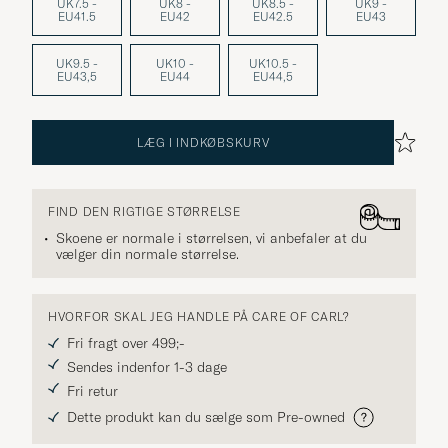
UK7.5 -
UK8 -
UK8.5 -
UK9 -
EU41.5
EU42
EU42.5
EU43
UK9.5 -
UK10 -
UK10.5 -
EU43,5
EU44
EU44,5
LÆG I INDKØBSKURV
FIND DEN RIGTIGE STØRRELSE
Skoene er normale i størrelsen, vi anbefaler at du
vælger din normale størrelse.
HVORFOR SKAL JEG HANDLE PÅ CARE OF CARL?
Fri fragt over 499;-
Sendes indenfor 1-3 dage
Fri retur
Dette produkt kan du sælge som Pre-owned