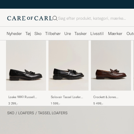
Søg
Nyheder
Tøj
Sko
Tilbehør
Ure
Tasker
Livsstil
Mærker
Out
Loake 1880 Russell
Solovair Tassel Loafer
Crockett & Jones
Tassel Loafer Black Calf
Black Shine
Cavendish 2 City Sole
3 299,-
1 599,-
5 499,-
Dark Brown Grain
SKO
/
LOAFERS
/
TASSEL LOAFERS