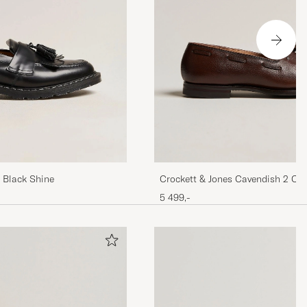
r Black Shine
Crockett & Jones Cavendish 2 Cit
Brown Grain
5 499,-