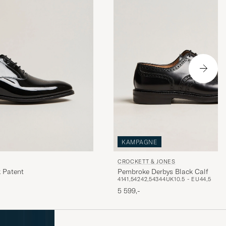
KAMPAGNE
CROCKETT & JONES
 Patent
Pembroke Derbys Black Calf
41
41,5
42
42,5
43
44
UK10.5 - EU44,5
5 599,-