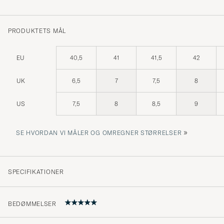
PRODUKTETS MÅL
EU
40,5
41
41,5
42
UK
6,5
7
7,5
8
US
7,5
8
8,5
9
»
SE HVORDAN VI MÅLER OG OMREGNER STØRRELSER
SPECIFIKATIONER
BEDØMMELSER