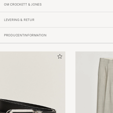
OM CROCKETT & JONES
Snabbt och grymt bra passform. True to size
STEFAN W
KØBTE PÅ CAREOFCARL.SE
LEVERING & RETUR
PRODUCENTINFORMATION