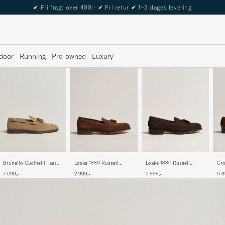
The Care of Carl Passport
door
Running
Pre-owned
Luxury
Loake 1880 Russell
Loake 1880 Russell
Cro
Brunello Cucinelli Tassel
Tassel Loafer Polo Oiled
Tassel Loafer Chocolate
Cav
Loafers Siena Brown
2 999,-
2 999,-
5 8
7 099,-
Suede
Brown Suede
Dar
Suede