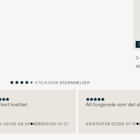
3-
46
4.70/5
5026 BEDØMMELSER
FORRIGE
NÆSTE
t kvalitet
Alt fungerede som det skul
U
2026-08-05
KØBER
2026-07-27
KRISTOFFER E
2026-07-31
KØ