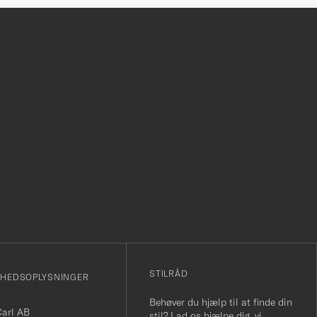
r
STILRÅD
MHEDSOPLYSNINGER
Behøver du hjælp til at finde din
Carl AB
stil? Lad os hjælpe dig, vi