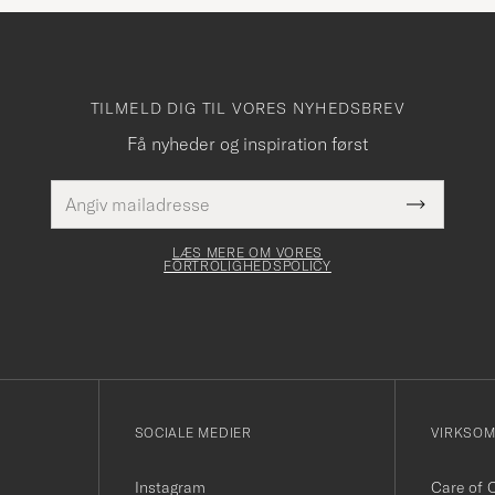
TILMELD DIG TIL VORES NYHEDSBREV
Få nyheder og inspiration først
E-
Dette
mailadresse
Submit
felt skal
Newslette
udfyldes
Form
LÆS MERE OM VORES
FORTROLIGHEDSPOLICY
SOCIALE MEDIER
VIRKSO
Instagram
Care of 