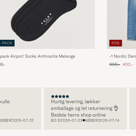
3-PACK
60%
pack Airport Socks Anthracite Melange
-1 Nordic Den
Ordinary pris
Nedsat
9,-
999,-
400,-
le.
Hurtig levering, lækker
Su
emballage og let returnering 👌
Bedste herre shop online
BER
2026-07-22
BO S
2026-07-23
KØBER
2026-07-14
BO