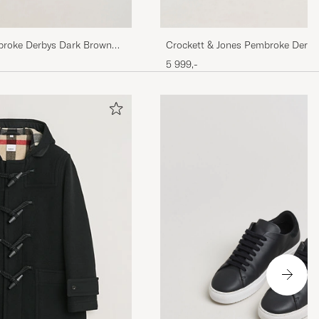
broke Derbys Dark Brown
Crockett & Jones Pembroke Derby
Calf
5 999,-