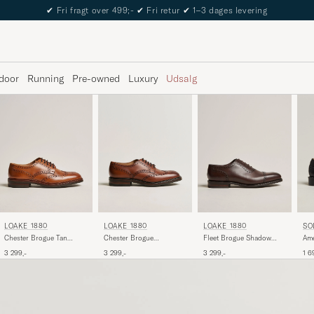
✔
Fri fragt over 499;-
✔
Fri retur
✔
1–3 dages levering
door
Running
Pre-owned
Luxury
Udsalg
LOAKE 1880
LOAKE 1880
LOAKE 1880
SO
Chester Brogue Tan
Chester Brogue
Fleet Brogue Shadow
Ame
Burnished Calf
Mahogany Burnished
Sole Dark Brown Calf
Bla
3 299,-
3 299,-
3 299,-
1 6
Calf