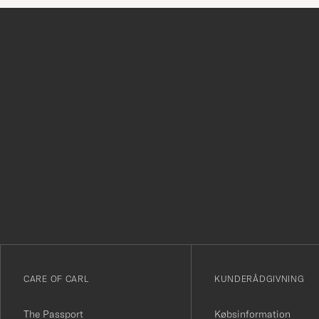
Tack
för
att
du
anmälde
dig
till
vårt
CARE OF CARL
KUNDERÅDGIVNING
nyhetsbrev!
The Passport
Købsinformation