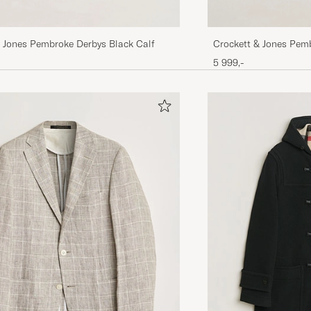
& Jones Pembroke Derbys Black Calf
Crockett & Jones Pem
Grained Calf
5 999,-