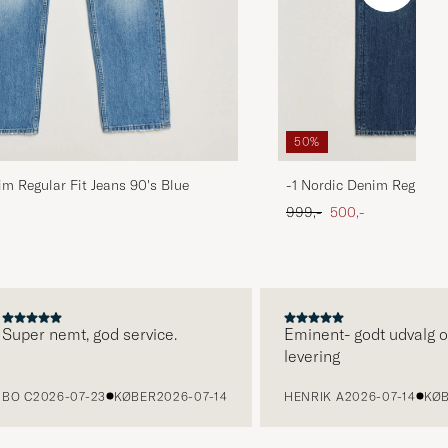
50%
im Regular Fit Jeans 90's Blue
-1 Nordic Denim Regular 
 pris
Ordinary pris
Nedsat pris
999,-
500,-
per nemt, god service.
Eminent- godt udvalg og h
levering
 C
2026-07-23
KØBER
2026-07-14
HENRIK A
2026-07-14
KØBER