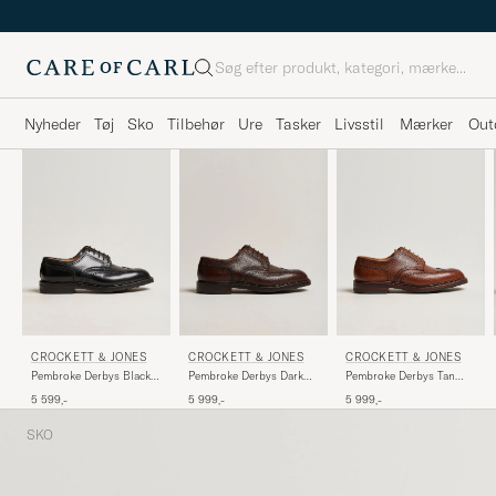
Søg
Nyheder
Tøj
Sko
Tilbehør
Ure
Tasker
Livsstil
Mærker
Out
CROCKETT & JONES
CROCKETT & JONES
CROCKETT & JONES
Pembroke Derbys Black
Pembroke Derbys Dark
Pembroke Derbys Tan
Calf
Brown Grained Calf
Grained Calf
5 599,-
5 999,-
5 999,-
SKO