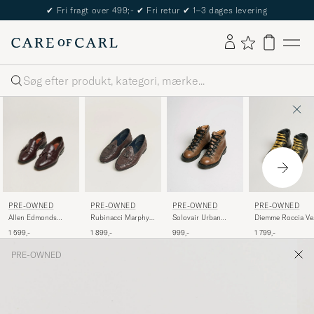
✔
Fri fragt over 499;-
✔
Fri retur
✔
1–3 dages levering
Søg
PRE-OWNED
PRE-OWNED
PRE-OWNED
PRE-OWNED
Allen Edmonds
Diemme Roccia Ve
Rubinacci Marphy
Solovair Urban
Grayson Loafer
Original Boot Blac
Woven Dark Brown
Hiker Boot Gaucho
1 599,-
1 799,-
1 899,-
999,-
Burgundy
Calf
Leather Tassel
UK7 - EU40,5
US7/EU40
Loafers 41
PRE-OWNED