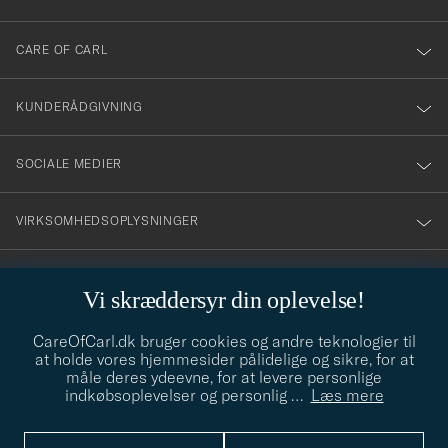
dig
till
CARE OF CARL
vårt
nyhetsbrev!
KUNDERÅDGIVNING
SOCIALE MEDIER
VIRKSOMHEDSOPLYSNINGER
Vi skræddersyr din oplevelse!
STILRÅD
CareOfCarl.dk bruger cookies og andre teknologier til
Behøver du hjælp til at finde din stil? Lad os hjælpe dig, vi hjælper
at holde vores hjemmesider pålidelige og sikre, for at
gerne til!
info@careofcarl.dk
måle deres ydeevne, for at levere personlige
indkøbsoplevelser og personlig
…
Læs mere
STILRÅD