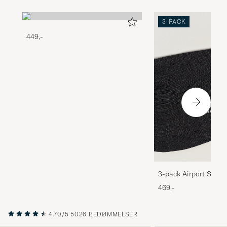
3-PACK
449,-
3-pack Airport Socks
Melange
469,-
4.70/5
5026 BEDØMMELSER