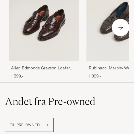
Allen Edmonds Grayson Loafer
Rubinacci Marphy Wove
Burgundy US7/EU40
Brown Leather Tassel L
1 599,-
1 899,-
Andet fra Pre-owned
TIL PRE-OWNED