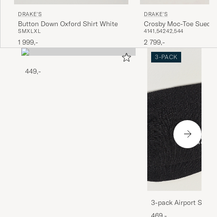
DRAKE'S
DRAKE'S
Button Down Oxford Shirt White
Crosby Moc-Toe Suede
S
M
XL
XL
41
41,5
42
42,5
44
Boots Dark Brown
1 999,-
2 799,-
3-PACK
449,-
3-pack Airport Socks
Melange
469,-