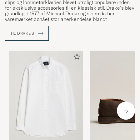
slips og lommetørklæder, blevet utroligt populære inden
for eksklusive accessories til en klassisk stil. Drake´s blev
grundlagt i 1977 af Michael Drake og siden da har
varemærket opnået stor anerkendelse blandt
stilinteresserede mænd for deres tilbehør og skjorter i
fine kvaliteter. Alle produkter fra Drake's bliver fremstillet i
TIL DRAKE'S
deres egne fabrikker i London og Somerset, og
materialerne bliver indhentet fra nogle af verdens bedste
væverier.
Læs mere om Drake’s og vores besøg hos dem i London »