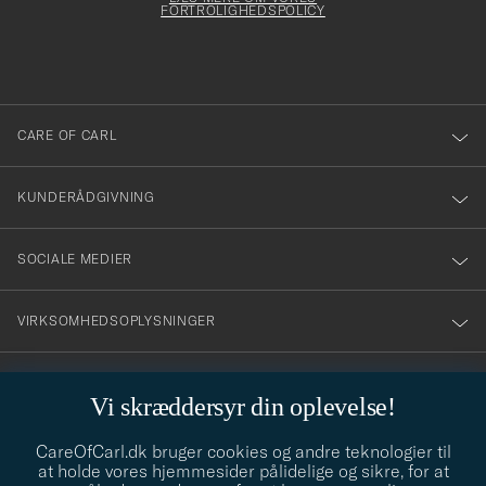
att
FORTROLIGHEDSPOLICY
du
anmälde
dig
till
CARE OF CARL
vårt
nyhetsbrev!
KUNDERÅDGIVNING
SOCIALE MEDIER
VIRKSOMHEDSOPLYSNINGER
Vi skræddersyr din oplevelse!
STILRÅD
CareOfCarl.dk bruger cookies og andre teknologier til
Behøver du hjælp til at finde din stil? Lad os hjælpe dig, vi hjælper
at holde vores hjemmesider pålidelige og sikre, for at
gerne til!
info@careofcarl.dk