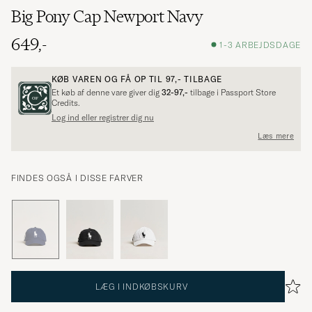
Big Pony Cap Newport Navy
649,-
1-3 ARBEJDSDAGE
KØB VAREN OG FÅ OP TIL
97,-
TILBAGE
Et køb af denne vare giver dig
32-97,-
tilbage i Passport Store
Credits.
Log ind eller registrer dig nu
Læs mere
FINDES OGSÅ I DISSE FARVER
LÆG I INDKØBSKURV