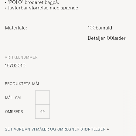
• "POLO" broderet bagpå.
• Justerbar størrelse med spænde.
Materiale:
100bomuld
Detaljer100læder.
ARTIKELNUMMER
16702010
PRODUKTETS MÅL
MÅL I CM
OMKREDS
59
»
SE HVORDAN VI MÅLER OG OMREGNER STØRRELSER