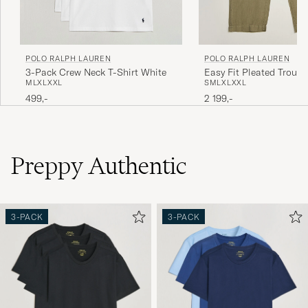
POLO RALPH LAUREN
POLO RALPH LAUREN
3-Pack Crew Neck T-Shirt White
Easy Fit Pleated Trouse
M
L
XL
XXL
S
M
L
XL
XXL
Green
499,-
2 199,-
Preppy Authentic
3-PACK
3-PACK