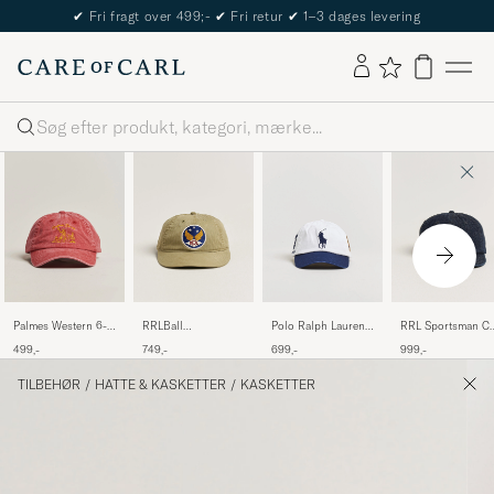
✔
Fri fragt over 499;-
✔
Fri retur
✔
1–3 dages levering
Søg
Palmes Western 6-
RRLBall
Polo Ralph Lauren
RRL Sportsman C
Panel Cap Red
CapBrewster Green
Big Pony Twill Cap
Rinse
499,-
749,-
699,-
999,-
Ceramic White
TILBEHØR
/
HATTE & KASKETTER
/
KASKETTER