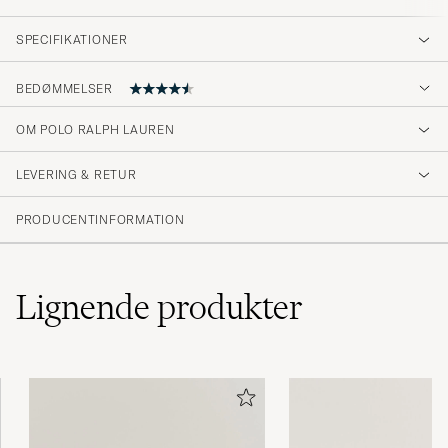
SPECIFIKATIONER
BEDØMMELSER
OM POLO RALPH LAUREN
Bra! Rask levering som vanlig 👍🏻
LEVERING & RETUR
ANDREAS W
KØBTE PÅ CAREOFCARL.NO
PRODUCENTINFORMATION
Sønnen var knallfornøyd 👍
Lignende
produkter
MARTE
KØBTE PÅ CAREOFCARL.NO