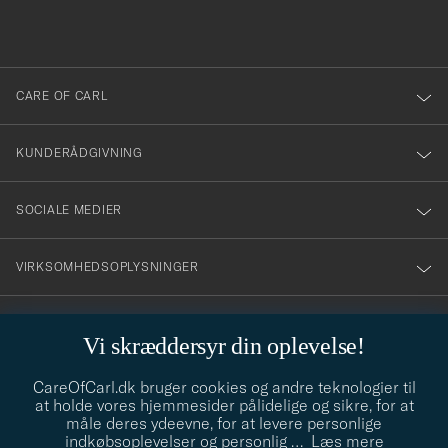
du
anmälde
dig
till
CARE OF CARL
vårt
nyhetsbrev!
KUNDERÅDGIVNING
SOCIALE MEDIER
VIRKSOMHEDSOPLYSNINGER
Vi skræddersyr din oplevelse!
STILRÅD
CareOfCarl.dk bruger cookies og andre teknologier til
Behøver du hjælp til at finde din stil? Lad os hjælpe dig, vi hjælper
at holde vores hjemmesider pålidelige og sikre, for at
gerne til!
info@careofcarl.dk
måle deres ydeevne, for at levere personlige
indkøbsoplevelser og personlig
…
Læs mere
STILRÅD