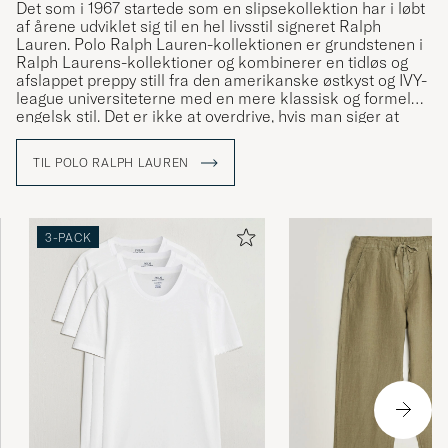
Det som i 1967 startede som en slipsekollektion har i løbt
af årene udviklet sig til en hel livsstil signeret Ralph
Lauren. Polo Ralph Lauren-kollektionen er grundstenen i
Ralph Laurens-kollektioner og kombinerer en tidløs og
afslappet preppy still fra den amerikanske østkyst og IVY-
league universiteterne med en mere klassisk og formel
engelsk stil. Det er ikke at overdrive, hvis man siger at
Ralph Lauren har været med til at definere den
amerikanske stil og den såkaldte preppy stil.
TIL POLO RALPH LAUREN
3-PACK