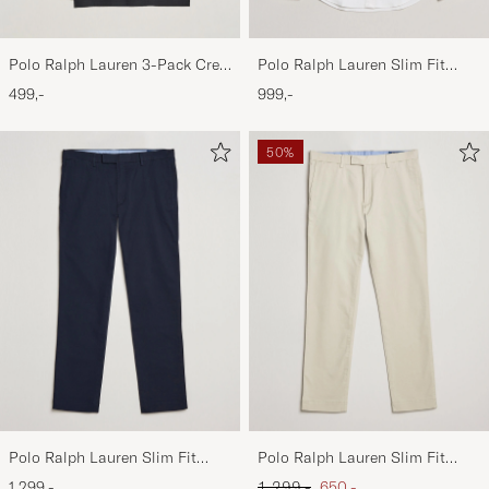
Polo Ralph Lauren 3-Pack Crew
Polo Ralph Lauren Slim Fit
Neck T-Shirt
Shirt Oxford White
499,-
999,-
White/Black/Andover Heather
50%
Polo Ralph Lauren Slim Fit
Polo Ralph Lauren Slim Fit
Stretch Chinos Aviator Navy
Stretch Chinos Beige
Ordinary pris
Nedsat pris
1 299,-
1 299,-
650,-