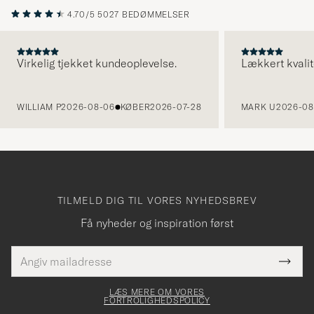
4.70/5
5027 BEDØMMELSER
Virkelig tjekket kundeoplevelse.
Lækkert kvalit
FORRIGE
WILLIAM P
2026-08-06
KØBER
2026-07-28
MARK U
2026-08
TILMELD DIG TIL VORES NYHEDSBREV
Få nyheder og inspiration først
E-
Tack
Dette
mailadresse
Submi
elt skal
för
Newsl
dfyldes
Form
LÆS MERE OM VORES
att
FORTROLIGHEDSPOLICY