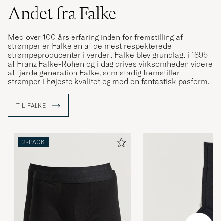
Andet fra Falke
Nice socks...
Med over 100 års erfaring inden for fremstilling af
strømper er Falke en af de mest respekterede
STEF G
KØBTE PÅ CAREOFCARL.COM
strømpeproducenter i verden. Falke blev grundlagt i 1895
af Franz Falke-Rohen og i dag drives virksomheden videre
af fjerde generation Falke, som stadig fremstiller
strømper i højeste kvalitet og med en fantastisk pasform.
Bra strumpa till vardags som fest.
TIL FALKE
ULF B
KØBTE PÅ CAREOFCARL.SE
2-PACK
Har använt mig av Falke Airport dom senaste
30 åren och kan inte tänka mig något annat.
Dessa är helt kanonbra helt enkelt //Lars
Rindö
LARS R
KØBTE PÅ CAREOFCARL.SE