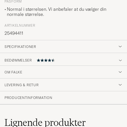
PASFORM
Normal i størrelsen. Vi anbefaler at du vælger din
normale størrelse.
ARTIKELNUMMER
25494411
SPECIFIKATIONER
BEDØMMELSER
4.6
OM FALKE
LEVERING & RETUR
(84 Bedømmelse)
(64)
PRODUCENTINFORMATION
(14)
(1)
(0)
(5)
Lignende
produkter