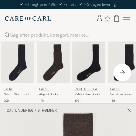
The Care of Carl Passport
Søg
FALKE
FALKE
PANTHERELLA
FALKE
Nelson Wool Boot
Airport Socks
Vale Cotton Socks
Sensitive Socks
Sock Dark Navy
Brown
Black
London Black
209,-
179,-
179,-
149,-
TØJ
/
UNDERTØJ
/
STRØMPER