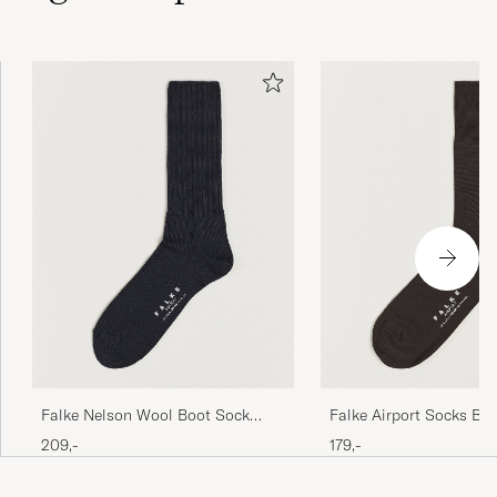
Rask og effektivt.
LEIF S
KØBTE PÅ CAREOFCARL.NO
Bra utvalg og rask levering.
LEIF S
KØBTE PÅ CAREOFCARL.NO
Godt utvalg.
LEIF S
KØBTE PÅ CAREOFCARL.NO
Falke Nelson Wool Boot Sock
Falke Airport Socks Br
Dark Navy
209,-
179,-
Raskt og effektivt 👍😀
LEIF S
KØBTE PÅ CAREOFCARL.NO