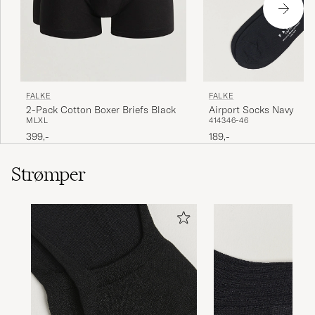
Sköna strumpor som håller relativt länge.
Hade önskat att de var något längre över
vaden.
FREDRIK G
KØBTE PÅ CAREOFCARL.SE
FALKE
FALKE
Airport Socks Navy
2-Pack Cotton Boxer Briefs Black
41
43
46-46
M
L
XL
Bekväma och sitter uppe bra. Bra kvalitet.
189,-
399,-
FREDRIK G
KØBTE PÅ CAREOFCARL.SE
Strømper
Ett snabbt och enkelt sätt att få hem
favoritstrumporna!
KRISTIAN M
KØBTE PÅ CAREOFCARL.SE
Mycket bekväm strumpa. Blandingen av ull