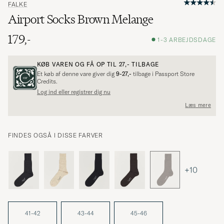
FALKE
Airport Socks Brown Melange
179,-
1-3 ARBEJDSDAGE
KØB VAREN OG FÅ OP TIL
27,-
TILBAGE
Et køb af denne vare giver dig
9-27,-
tilbage i Passport Store
Credits.
Log ind eller registrer dig nu
Læs mere
FINDES OGSÅ I DISSE FARVER
+10
41-42
43-44
45-46