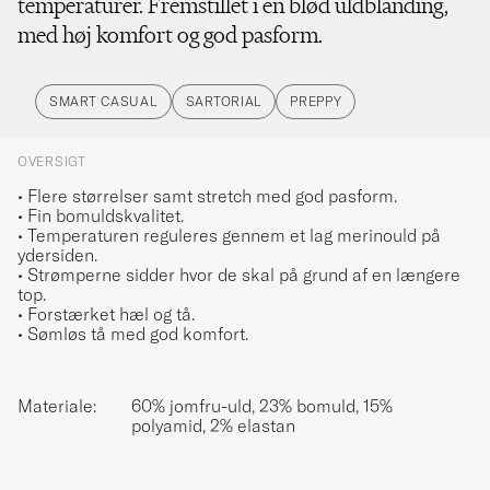
temperaturer. Fremstillet i en blød uldblanding,
med høj komfort og god pasform.
SMART CASUAL
SARTORIAL
PREPPY
OVERSIGT
• Flere størrelser samt stretch med god pasform.
• Fin bomuldskvalitet.
• Temperaturen reguleres gennem et lag merinould på
ydersiden.
• Strømperne sidder hvor de skal på grund af en længere
top.
• Forstærket hæl og tå.
• Sømløs tå med god komfort.
Materiale:
60% jomfru-uld, 23% bomuld, 15%
polyamid, 2% elastan