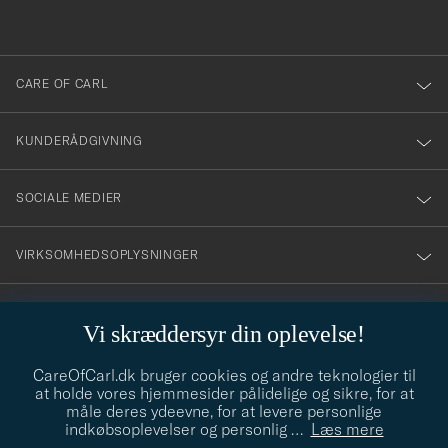
anmälde
dig
till
CARE OF CARL
vårt
nyhetsbrev!
KUNDERÅDGIVNING
SOCIALE MEDIER
VIRKSOMHEDSOPLYSNINGER
Vi skræddersyr din oplevelse!
STILRÅD
CareOfCarl.dk bruger cookies og andre teknologier til
Behøver du hjælp til at finde din stil? Lad os hjælpe dig, vi hjælper
at holde vores hjemmesider pålidelige og sikre, for at
gerne til!
info@careofcarl.dk
måle deres ydeevne, for at levere personlige
indkøbsoplevelser og personlig
…
Læs mere
STILRÅD