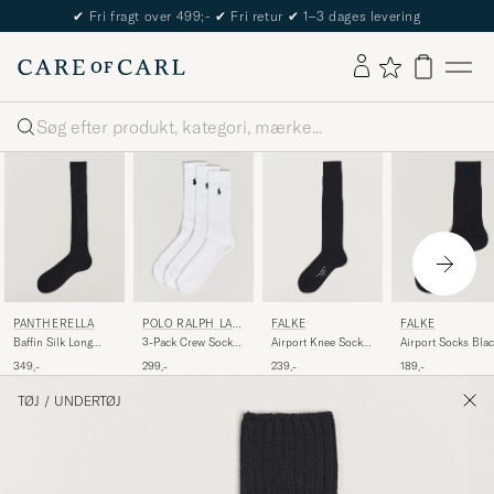
✔
Fri fragt over 499;-
✔
Fri retur
✔
1–3 dages levering
Søg
PANTHERELLA
POLO RALPH LAU
FALKE
FALKE
REN
Baffin Silk Long
3-Pack Crew Sock
Airport Knee Socks
Airport Socks Bla
Sock Black
White
Black
349,-
299,-
239,-
189,-
TØJ
/
UNDERTØJ