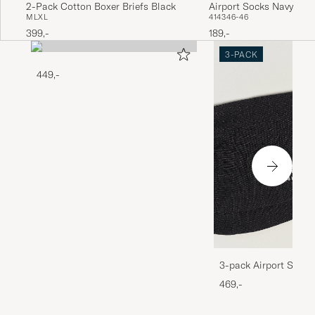
Airport Socks Navy
2-Pack Cotton Boxer Briefs Black
41
43
46-46
M
L
XL
189,-
399,-
3-PACK
449,-
3-pack Airport Socks
Melange
469,-