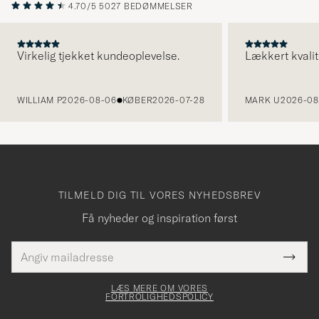
4.70/5
5027 BEDØMMELSER
Virkelig tjekket kundeoplevelse.
Lækkert kvalit
FORRIGE
WILLIAM P
2026-08-06
KØBER
2026-07-28
MARK U
2026-08
TILMELD DIG TIL VORES NYHEDSBREV
Få nyheder og inspiration først
E-
Tack
Dette
mailadresse
Submi
elt skal
för
Newsl
dfyldes
Form
LÆS MERE OM VORES
att
FORTROLIGHEDSPOLICY
du