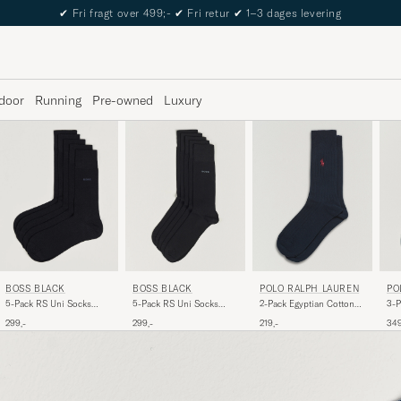
The Care of Carl Passport
door
Running
Pre-owned
Luxury
BOSS BLACK
POLO RALPH LAUREN
PO
BOSS BLACK
5-Pack RS Uni Socks
2-Pack Egyptian Cotton
3-P
5-Pack RS Uni Socks
Black
Socks Navy
So
Dark Blue
299,-
219,-
349
299,-