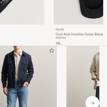
FALKE
Cool Kick Invisible Socks Black
40
42
44
119,-