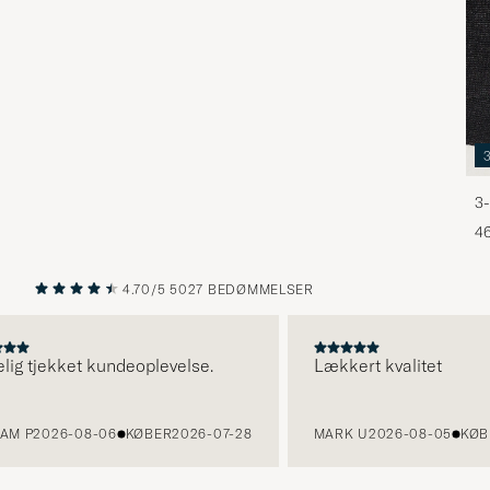
3-
46
4.70/5
5027 BEDØMMELSER
FORRIGE
NÆSTE
g tjekket kundeoplevelse.
Lækkert kvalitet
 P
2026-08-06
KØBER
2026-07-28
MARK U
2026-08-05
KØBER
2