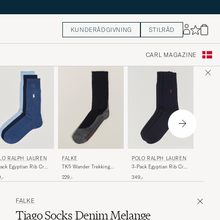
KUNDERÅDGIVNING
STILRÅD
CARL MAGAZINE
FALKE
LO RALPH LAUREN
FALKE
POLO RALPH LAUREN
Sky Limi
ack Egyptian Rib Crew
TK5 Wander Trekking
3-Pack Egyptian Rib Crew
Space B
ck Blue Combo
Socks Black Mix
Socks Navy
259,-
,-
229,-
349,-
FALKE
Tiago Socks Denim Melange