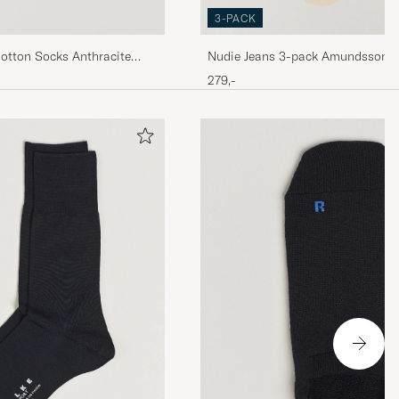
3-PACK
otton Socks Anthracite
Nudie Jeans 3-pack Amundsson T
White/Navy
279,-