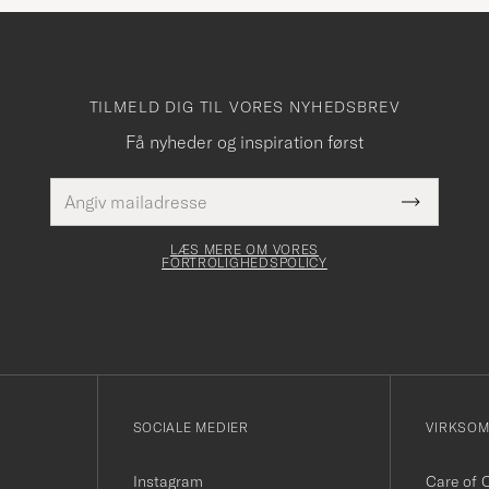
TILMELD DIG TIL VORES NYHEDSBREV
Få nyheder og inspiration først
E-
Dette
mailadresse
Submit
felt skal
Newslette
udfyldes
Form
LÆS MERE OM VORES
FORTROLIGHEDSPOLICY
SOCIALE MEDIER
VIRKSO
Instagram
Care of 