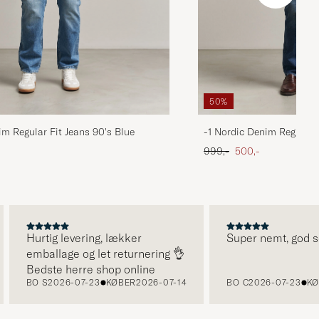
50%
im Regular Fit Jeans 90's Blue
-1 Nordic Denim Regular 
 pris
Ordinary pris
Nedsat pris
999,-
500,-
Hurtig levering, lækker
Super nemt, god serv
emballage og let returnering 👌
Bedste herre shop online
BO S
2026-07-23
KØBER
2026-07-14
BO C
2026-07-23
KØBE