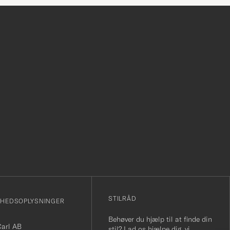
r
STILRÅD
MHEDSOPLYSNINGER
Behøver du hjælp til at finde din
Carl AB
stil? Lad os hjælpe dig, vi