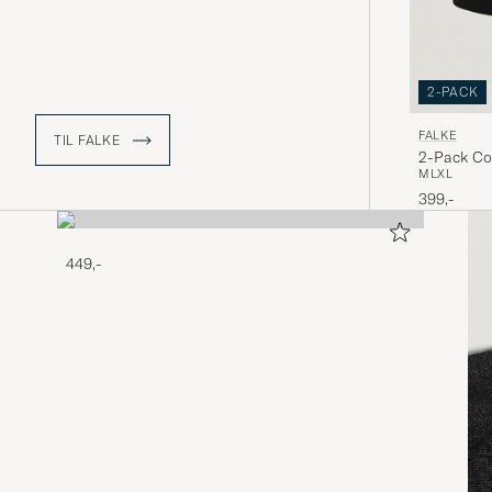
2-PACK
FALKE
TIL FALKE
2-Pack Cot
M
L
XL
399,-
449,-