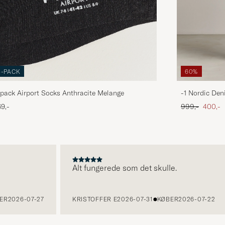
3-PACK
60%
pack Airport Socks Anthracite Melange
-1 Nordic Den
Ordinary pris
Nedsat
9,-
999,-
400,-
Alt fungerede som det skulle.
026-07-27
KRISTOFFER E
2026-07-31
KØBER
2026-07-22