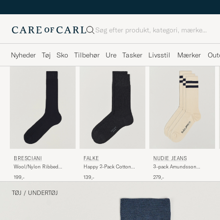
Søg
Nyheder
Tøj
Sko
Tilbehør
Ure
Tasker
Livsstil
Mærker
Out
BRESCIANI
FALKE
NUDIE JEANS
Wool/Nylon Ribbed
Happy 2-Pack Cotton
3-pack Amundsson
Short Socks Navy
Socks Anthracite Melange
Tennis Socks Off
199,-
139,-
279,-
White/Navy
TØJ
/
UNDERTØJ