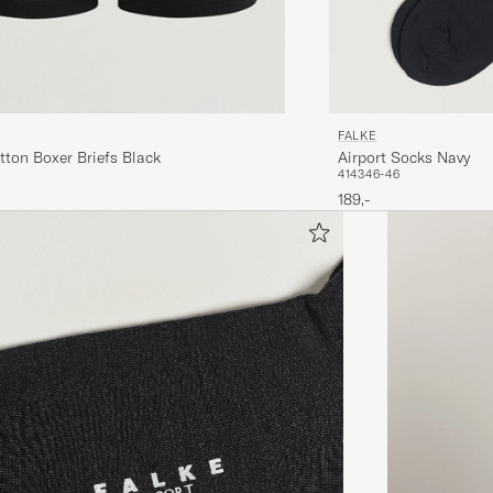
FALKE
Airport Socks Navy
ton Boxer Briefs Black
41
43
46-46
189,-