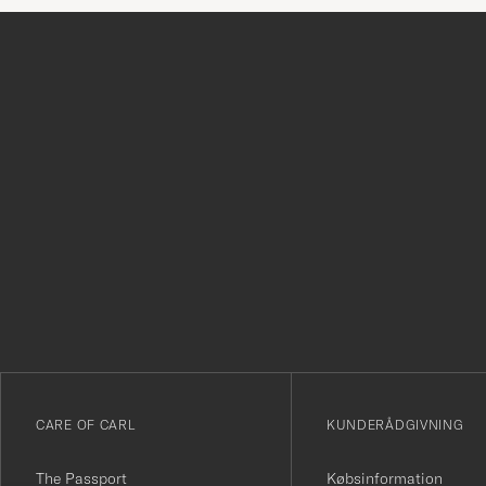
Tack
för
att
du
anmälde
dig
till
vårt
CARE OF CARL
KUNDERÅDGIVNING
nyhetsbrev!
The Passport
Købsinformation