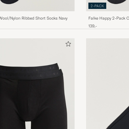
2-PACK
 Wool/Nylon Ribbed Short Socks Navy
Falke Happy 2-Pack C
Melange
139,-