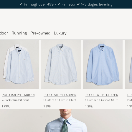
The Care of Carl Passport
door
Running
Pre-owned
Luxury
POLO RALPH LAUREN
POLO RALPH LAUREN
POLO RALPH LAUREN
DR
2-Pack Slim Fit Shirt
Custom Fit Oxford Shirt
Custom Fit Oxford Shirt
But
Oxford White/Stripes
Stripes Blue
Blue
Shi
1 799,-
1 299,-
1 299,-
1 9
Blue