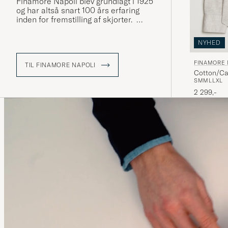
Finamore Napoli blev grundlagt i 1925
og har altså snart 100 års erfaring
inden for fremstilling af skjorter.
NYHED
FINAMORE 
TIL FINAMORE NAPOLI
Cotton/Ca
S
M
M
L
L
XL
2 299,-