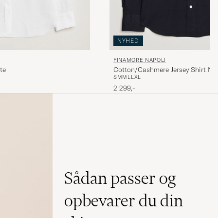
NYHED
FINAMORE NAPOLI
te
Cotton/Cashmere Jersey Shirt Na
S
M
M
L
L
XL
2 299,-
Sådan passer og
opbevarer du din