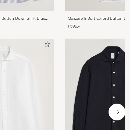
Mazzarelli Soft Oxford Button Do
d Button Down Shirt Blue
1 599,-