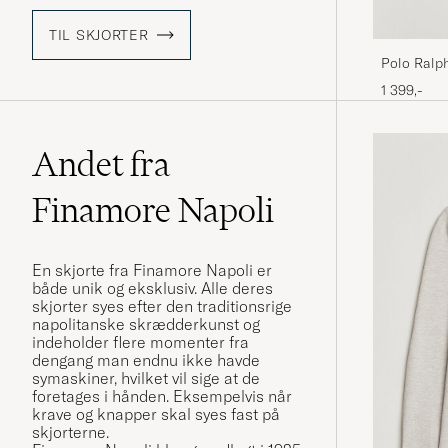
TIL SKJORTER
Polo Ralp
Stripe Shi
1 399,-
Andet fra
Finamore Napoli
En skjorte fra Finamore Napoli er
både unik og eksklusiv. Alle deres
skjorter syes efter den traditionsrige
napolitanske skrædderkunst og
indeholder flere momenter fra
dengang man endnu ikke havde
symaskiner, hvilket vil sige at de
foretages i hånden. Eksempelvis når
krave og knapper skal syes fast på
skjorterne.