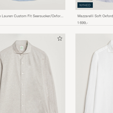
NYHED
h Lauren Custom Fit Seersucker/Oxford
Mazzarelli Soft Oxfor
rt Blue
Stripe
1 699,-