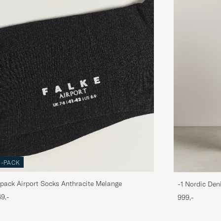
3-PACK
pack Airport Socks Anthracite Melange
-1 Nordic Den
9,-
999,-