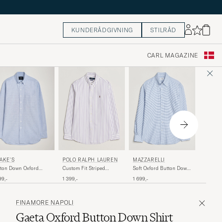
KUNDERÅDGIVNING
STILRÅD
CARL MAGAZINE
DRAKE
AKE'S
POLO RALPH LAUREN
MAZZARELLI
Striped
ton Down Oxford
Custom Fit Striped
Soft Oxford Button Down
Oxford S
rt Blue
Oxford Shirt Purple
Shirt Light Blue Check
1 999,-
99,-
1 399,-
1 699,-
FINAMORE NAPOLI
Gaeta Oxford Button Down Shirt