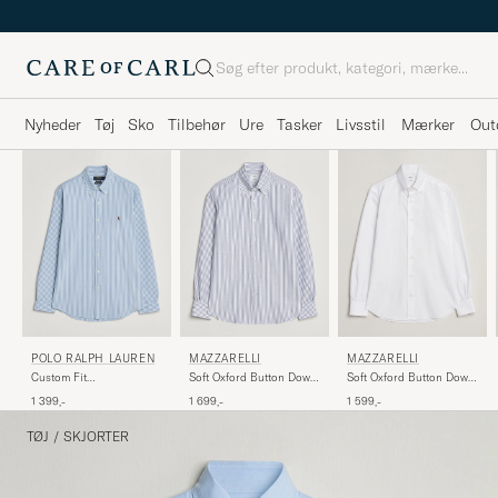
Søg
Nyheder
Tøj
Sko
Tilbehør
Ure
Tasker
Livsstil
Mærker
Out
MAZZARELLI
POLO RALPH LAUREN
MAZZARELLI
Soft Oxford Button Down
Custom Fit
Soft Oxford Button Down
Shirt White
Seersucker/Oxford Stripe
Shirt Blue Stripe
1 599,-
1 399,-
1 699,-
Shirt Blue
TØJ
/
SKJORTER