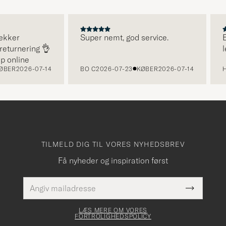
er
Super nemt, god service.
Emine
rnering 👌
lever
line
R
2026-07-14
BO C
2026-07-23
KØBER
2026-07-14
HENR
TILMELD DIG TIL VORES NYHEDSBREV
Få nyheder og inspiration først
E-
Dette
mailadresse
Submit
felt skal
Newslette
udfyldes
Form
LÆS MERE OM VORES
FORTROLIGHEDSPOLICY