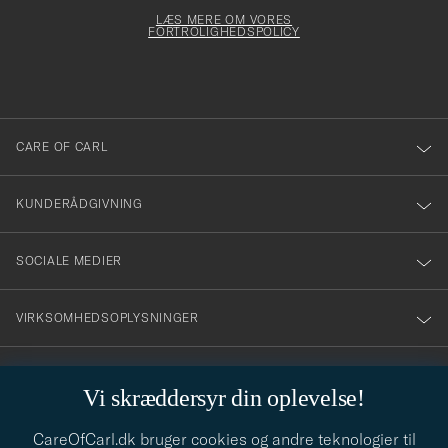
för
Newsl
dfyldes
Form
LÆS MERE OM VORES
att
FORTROLIGHEDSPOLICY
du
anmälde
dig
till
CARE OF CARL
vårt
nyhetsbrev!
KUNDERÅDGIVNING
SOCIALE MEDIER
VIRKSOMHEDSOPLYSNINGER
Vi skræddersyr din oplevelse!
STILRÅD
CareOfCarl.dk bruger cookies og andre teknologier til
Behøver du hjælp til at finde din stil? Lad os hjælpe dig, vi hjælper