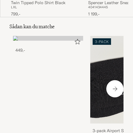
Twin Tipped Polo Shirt Black
Spencer Leather Sneak
L
XL
40
41
43
44
45
Porcelain/Navy
799,-
1 199,-
Sådan kan du matche
3-PACK
449,-
3-pack Airport Socks