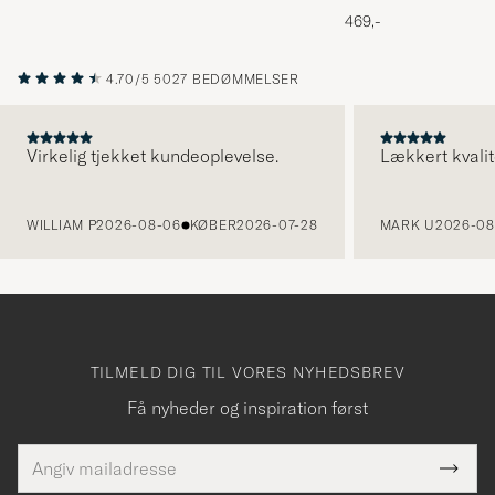
Melange
469,-
4.70/5
5027 BEDØMMELSER
Virkelig tjekket kundeoplevelse.
Lækkert kvalit
FORRIGE
WILLIAM P
2026-08-06
KØBER
2026-07-28
MARK U
2026-08
TILMELD DIG TIL VORES NYHEDSBREV
Få nyheder og inspiration først
E-
Tack
Dette
mailadresse
Submi
elt skal