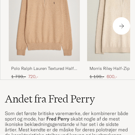
Polo Ralph Lauren Textured Half
Morris Riley Half-Zip K
Zip Camel Melange
Ordinary pris
Nedsat pris
Ordinary pris
Nedsat pris
1 799,-
720,-
1 199,-
600,-
Andet fra Fred Perry
Som det første britiske varemærke, der kombinerer både
sport og mode, har
Fred Perry
skabt nogle af de mest
ikoniske beklædningsgenstande vi har set i de sidste
årtier. Mest kendte er de måske for deres polotrøjer med