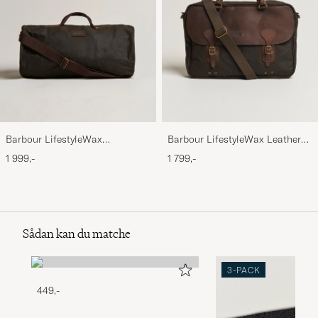
Barbour LifestyleWax
Barbour LifestyleWax Leather
HoldallOlive
Briefcase Olive
1 999,-
1 799,-
Sådan kan du matche
3-PACK
449,-