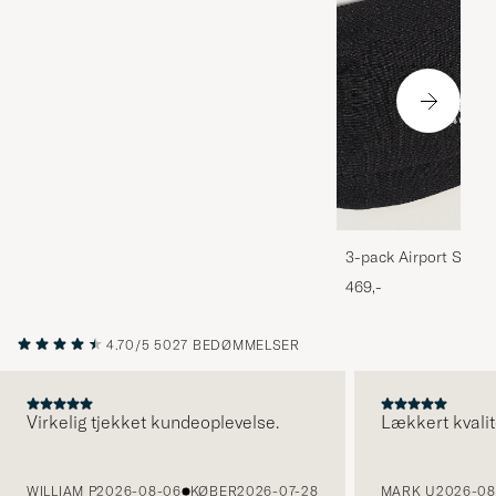
3-pack Airport Socks
Melange
469,-
4.70/5
5027 BEDØMMELSER
Virkelig tjekket kundeoplevelse.
Lækkert kvalit
FORRIGE
WILLIAM P
2026-08-06
KØBER
2026-07-28
MARK U
2026-08