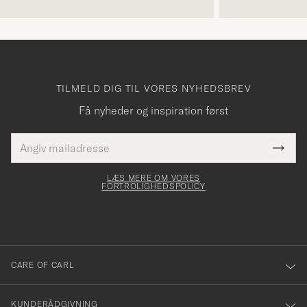
TILMELD DIG TIL VORES NYHEDSBREV
Få nyheder og inspiration først
E-
Tack
Dette
mailadresse
Submi
elt skal
för
Newsl
dfyldes
Form
LÆS MERE OM VORES
att
FORTROLIGHEDSPOLICY
du
anmälde
dig
till
CARE OF CARL
vårt
nyhetsbrev!
KUNDERÅDGIVNING