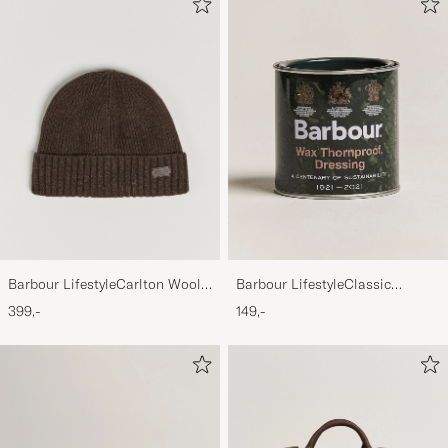
Barbour LifestyleCarlton Wool
Barbour LifestyleClassic
BeanieMid Brown
Thornproof Dressing
399,-
149,-