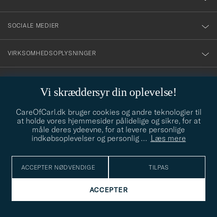
SOCIALE MEDIER
VIRKSOMHEDSOPLYSNINGER
Vi skræddersyr din oplevelse!
STILRÅD
CareOfCarl.dk bruger cookies og andre teknologier til
Behøver du hjælp til at finde din stil? Lad os hjælpe dig, vi hjælper
at holde vores hjemmesider pålidelige og sikre, for at
gerne til!
info@careofcarl.dk
måle deres ydeevne, for at levere personlige
indkøbsoplevelser og personlig
…
Læs mere
STILRÅD
ACCEPTER NØDVENDIGE
TILPAS
© Care of Carl 2026
ACCEPTER