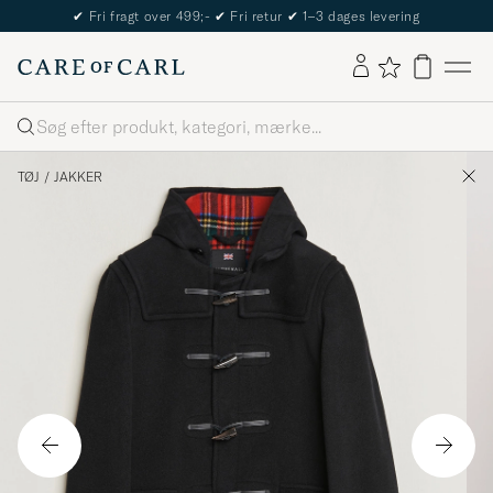
✔
Fri fragt over 499;-
✔
Fri retur
✔
1–3 dages levering
Søg
TØJ
/
JAKKER