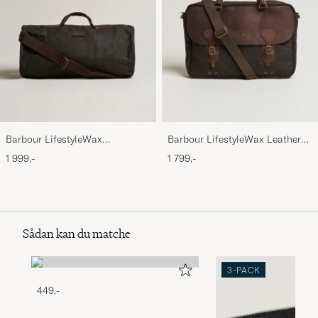
Barbour LifestyleWax
Barbour LifestyleWax Leather
HoldallOlive
Briefcase Olive
1 999,-
1 799,-
Sådan kan du matche
3-PACK
449,-