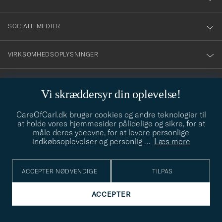
SOCIALE MEDIER
VIRKSOMHEDSOPLYSNINGER
Vi skræddersyr din oplevelse!
STILRÅD
CareOfCarl.dk bruger cookies og andre teknologier til
Behøver du hjælp til at finde din stil? Lad os hjælpe dig, vi hjælper
at holde vores hjemmesider pålidelige og sikre, for at
gerne til!
info@careofcarl.dk
måle deres ydeevne, for at levere personlige
indkøbsoplevelser og personlig
…
Læs mere
STILRÅD
ACCEPTER NØDVENDIGE
TILPAS
© Care of Carl 2026
ACCEPTER