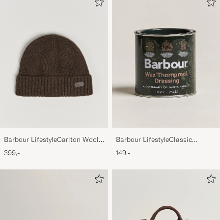
Barbour LifestyleCarlton Wool
Barbour LifestyleClassic
BeanieMid Brown
Thornproof Dressing
399,-
149,-