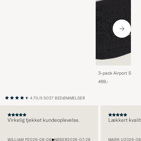
3-pack Airport Socks
Melange
469,-
4.70/5
5027 BEDØMMELSER
Virkelig tjekket kundeoplevelse.
Lækkert kvalit
FORRIGE
WILLIAM P
2026-08-06
KØBER
2026-07-28
MARK U
2026-08