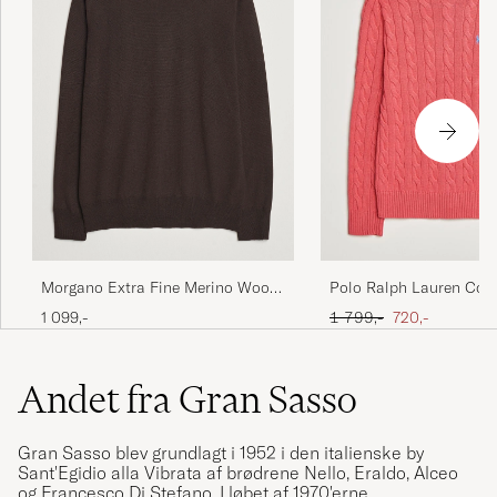
Morgano Extra Fine Merino Wool
Polo Ralph Lauren Cot
Crewneck Dark Brown
Pullover Pale Red
Ordinary pris
Nedsat pris
1 099,-
1 799,-
720,-
Andet fra Gran Sasso
Gran Sasso blev grundlagt i 1952 i den italienske by
Sant'Egidio alla Vibrata af brødrene Nello, Eraldo, Alceo
og Francesco Di Stefano. I løbet af 1970'erne