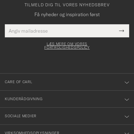
TILMELD DIG TIL VORES NYHEDSBREV
Få nyheder og inspiration først
E-
Tack
Dette
mailadresse
Submi
elt skal
för
Newsl
dfyldes
Form
LÆS MERE OM VORES
att
FORTROLIGHEDSPOLICY
du
anmälde
dig
till
CARE OF CARL
vårt
nyhetsbrev!
KUNDERÅDGIVNING
SOCIALE MEDIER
VIRKSOMHEDSOPLYSNINGER