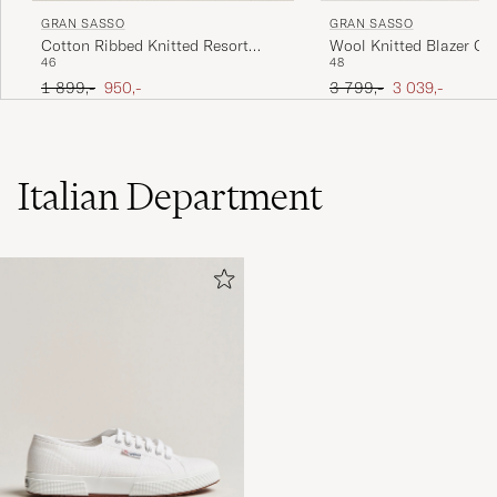
GRAN SASSO
GRAN SASSO
Cotton Ribbed Knitted Resort
Wool Knitted Blazer C
46
48
Shirt Light Beige
Ordinary pris
Nedsat pris
Ordinary pris
Nedsat pris
1 899,-
950,-
3 799,-
3 039,-
Italian Department