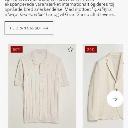
ekspanderede varemærket internationalt og deres tøj
opnåede bred anerkendelse. Med mottoet "
quality is
always fashionable"
har og vil Gran Sasso altid levere
tidløse produkter i absolut topklasse.
TIL GRAN SASSO
50%
20%