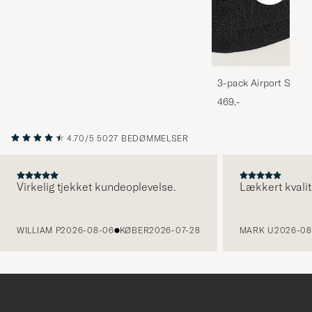
3-pack Airport Socks
Melange
469,-
4.70/5
5027 BEDØMMELSER
Virkelig tjekket kundeoplevelse.
Lækkert kvalit
FORRIGE
WILLIAM P
2026-08-06
KØBER
2026-07-28
MARK U
2026-08