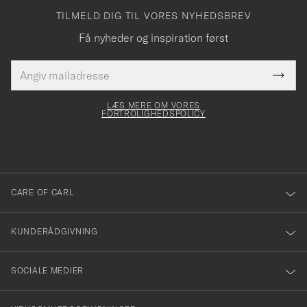
TILMELD DIG TIL VORES NYHEDSBREV
Få nyheder og inspiration først
E-
Tack
Dette
mailadresse
Submi
elt skal
för
Newsl
dfyldes
Form
LÆS MERE OM VORES
att
FORTROLIGHEDSPOLICY
du
anmälde
dig
till
CARE OF CARL
vårt
nyhetsbrev!
KUNDERÅDGIVNING
SOCIALE MEDIER