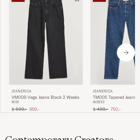
JEANERICA
JEANERICA
VM009 Vega Jeans Black 2 Weeks
TM005 Tapered Jeans V
W33
W28
33
Ordinary pris
Nedsat pris
Ordinary pris
Nedsat pris
1 599,-
959,-
1 499,-
750,-