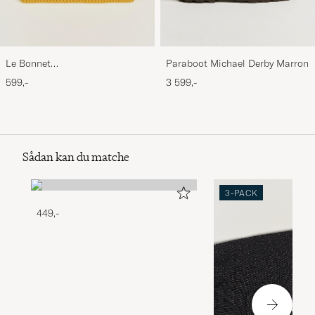
Le Bonnet
Paraboot Michael Derby Marron
Lambswool/Caregora Beanie
599,-
3 599,-
Mustard
Sådan kan du matche
3-PACK
449,-