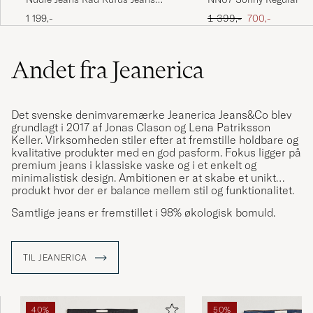
Indigo Blues
Washed Black
Ordinary pris
Nedsat pris
1 199,-
1 399,-
700,-
Andet fra Jeanerica
Det svenske denimvaremærke Jeanerica Jeans&Co blev
grundlagt i 2017 af Jonas Clason og Lena Patriksson
Keller. Virksomheden stiler efter at fremstille holdbare og
kvalitative produkter med en god pasform. Fokus ligger på
premium jeans i klassiske vaske og i et enkelt og
minimalistisk design. Ambitionen er at skabe et unikt
produkt hvor der er balance mellem stil og funktionalitet.
Samtlige jeans er fremstillet i 98% økologisk bomuld.
TIL JEANERICA
40%
50%