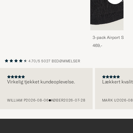
3-pack Airport Socks
Melange
469,-
4.70/5
5027 BEDØMMELSER
Virkelig tjekket kundeoplevelse.
Lækkert kvalit
FORRIGE
WILLIAM P
2026-08-06
KØBER
2026-07-28
MARK U
2026-08