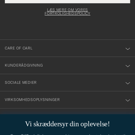
elt skal
för
Newsl
dfyldes
Form
LÆS MERE OM VORES
att
FORTROLIGHEDSPOLICY
du
anmälde
dig
till
CARE OF CARL
vårt
nyhetsbrev!
KUNDERÅDGIVNING
SOCIALE MEDIER
VIRKSOMHEDSOPLYSNINGER
Vi skræddersyr din oplevelse!
STILRÅD