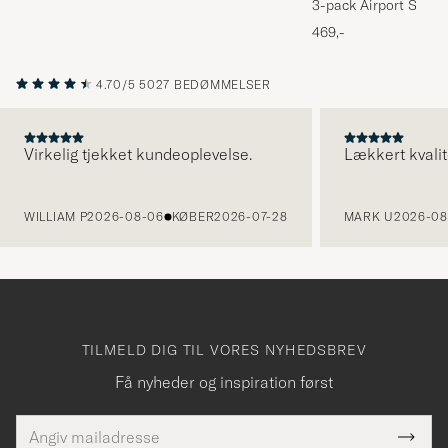
3-pack Airport Socks
Melange
469,-
4.70/5
5027 BEDØMMELSER
Virkelig tjekket kundeoplevelse.
Lækkert kvalit
FORRIGE
WILLIAM P
2026-08-06
KØBER
2026-07-28
MARK U
2026-08
TILMELD DIG TIL VORES NYHEDSBREV
Få nyheder og inspiration først
E-
Tack
Dette
mailadresse
Submi