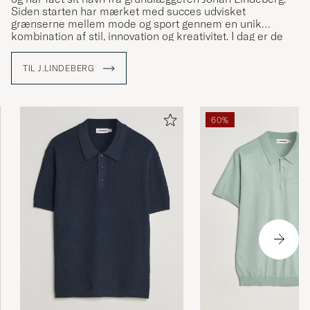
Siden starten har mærket med succes udvisket
grænserne mellem mode og sport gennem en unik
kombination af stil, innovation og kreativitet. I dag er de
etableret i over 35 lande.
TIL J.LINDEBERG
Med The Bridge som symbol bringer J.Lindeberg kulturer
og ideer sammen ved at skabe tøj, der står for kvalitet,
bæredygtighed og stil. Udforsk vores sortiment hos Care
of Carl, hvor tradition møder modernitet.
60%