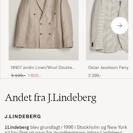
NN07 Jordin Linen/Wool Double
Oscar Jacobson Ferry P
Breasted Blazer Khaki Melange
Blazer Brindle Beige
Ordinary pris
Nedsat pris
3 199,-
1 600,-
3 299,-
Andet fra J.Lindeberg
J.Lindeberg
blev grundlagt i 1996 i Stockholm og New York
og har fået sit navn fra grundlæggeren Johan Lindeberg.