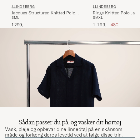
J.LINDEBERG
J.LINDEBERG
Jacques Structured Knitted Polo
Ridge Knitted Polo Jade
S
M
L
S
M
XL
Navy
Ordinary pris
Nedsat pris
1 299,-
1 199,-
480,-
Sådan passer du på, og vasker dit hørtøj
Vask, pleje og opbevar dine linnedtøj på en skånsom
måde og forlæng deres levetid ved at følge disse trin.