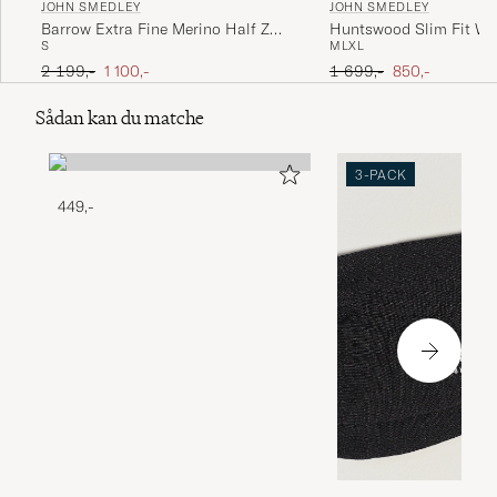
JOHN SMEDLEY
JOHN SMEDLEY
Barrow Extra Fine Merino Half Zip
Huntswood Slim Fit Wa
S
M
L
XL
Charcoal
Grey Fleece
Ordinary pris
Nedsat pris
Ordinary pris
Nedsat pris
2 199,-
1 100,-
1 699,-
850,-
Sådan kan du matche
3-PACK
449,-