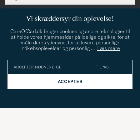
Submi
elt skal
för
Newsl
dfyldes
Form
LÆS MERE OM VORES
att
FORTROLIGHEDSPOLICY
Vi skræddersyr din oplevelse!
du
anmälde
CareOfCarl.dk bruger cookies og andre teknologier til
at holde vores hjemmesider pålidelige og sikre, for at
dig
måle deres ydeevne, for at levere personlige
till
indkøbsoplevelser og personlig
…
Læs mere
CARE OF CARL
vårt
nyhetsbrev!
ACCEPTER NØDVENDIGE
TILPAS
KUNDERÅDGIVNING
ACCEPTER
SOCIALE MEDIER
VIRKSOMHEDSOPLYSNINGER
STILRÅD