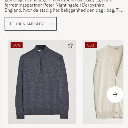
forretningspartner Peter Nightingale i Derbyshire,
England, hvor de stadig har beliggenhed den dag i dag. Til
at starte med var John Smedley først og fremmest et
spinderi og leverandør af garn, men i dag fremstiller i
TIL JOHN SMEDLEY
stedet deres eget tøj.
50%
50%