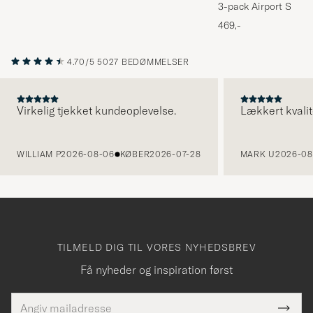
3-pack Airport Socks
Melange
469,-
4.70/5
5027 BEDØMMELSER
Virkelig tjekket kundeoplevelse.
Lækkert kvalit
FORRIGE
WILLIAM P
2026-08-06
KØBER
2026-07-28
MARK U
2026-08
TILMELD DIG TIL VORES NYHEDSBREV
Få nyheder og inspiration først
E-
Tack
Dette
mailadresse