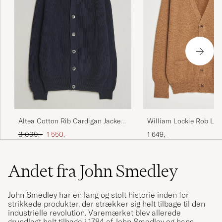
William Lockie Rob La
Altea Cotton Rib Cardigan Jacket
Cardigan Driftwood
Navy
Ordinary pris
Nedsat pris
1 649,-
3 099,-
1 550,-
Andet fra John Smedley
John Smedley har en lang og stolt historie inden for
strikkede produkter, der strækker sig helt tilbage til den
industrielle revolution. Varemærket blev allerede
grundlagt helt tilbage i 1784 af John Smedley og hans