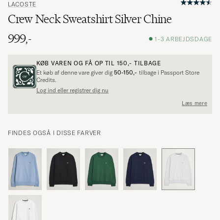
LACOSTE
Crew Neck Sweatshirt Silver Chine
999,-
1-3 ARBEJDSDAGE
KØB VAREN OG FÅ OP TIL
150,-
TILBAGE
Et køb af denne vare giver dig
50-150,-
tilbage i Passport Store
Credits.
Log ind eller registrer dig nu
Læs mere
FINDES OGSÅ I DISSE FARVER