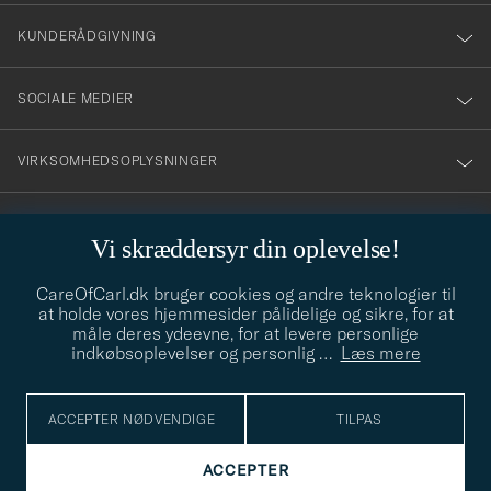
nyhetsbrev!
KUNDERÅDGIVNING
SOCIALE MEDIER
VIRKSOMHEDSOPLYSNINGER
Vi skræddersyr din oplevelse!
STILRÅD
CareOfCarl.dk bruger cookies og andre teknologier til
Behøver du hjælp til at finde din stil? Lad os hjælpe dig, vi hjælper
at holde vores hjemmesider pålidelige og sikre, for at
gerne til!
info@careofcarl.dk
måle deres ydeevne, for at levere personlige
indkøbsoplevelser og personlig
…
Læs mere
STILRÅD
ACCEPTER NØDVENDIGE
TILPAS
© Care of Carl 2026
ACCEPTER