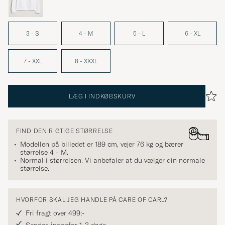
3 - S
4 - M
5 - L
6 - XL
7 - XXL
8 - XXXL
LÆG I INDKØBSKURV
FIND DEN RIGTIGE STØRRELSE
Modellen på billedet er 189 cm, vejer 76 kg og bærer
størrelse
4 - M
.
Normal i størrelsen. Vi anbefaler at du vælger din normale
størrelse.
HVORFOR SKAL JEG HANDLE PÅ CARE OF CARL?
Fri fragt over 499;-