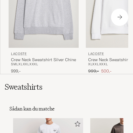
LACOSTE
LACOSTE
Crew Neck Sweatshirt Silver Chine
Crew Neck Sweatshirt 
S
M
L
XL
XXL
XXXL
XL
XXL
XXXL
Ordinary pris
Nedsat pris
999,-
999,-
500,-
Sweatshirts
Sådan kan du matche