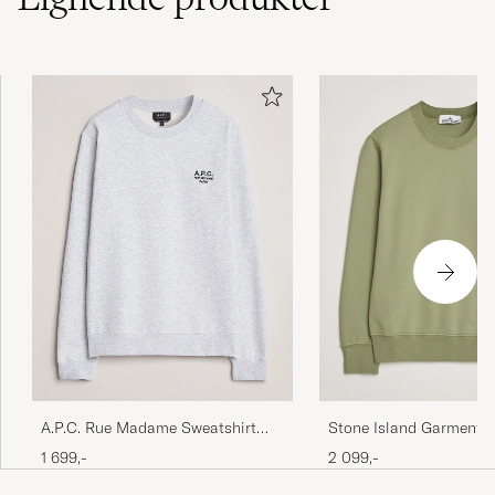
I have multiple sweaters of this type and this
one has the right warmth and comfortable
cut.
FLORIS D
KØBTE PÅ CAREOFCARL.COM
Den är kort i storleken
MIKAEL H
KØBTE PÅ CAREOFCARL.SE
A.P.C. Rue Madame Sweatshirt
Stone Island Garment D
Heather Grey/Black
Sweatshirt Sage
1 699,-
2 099,-