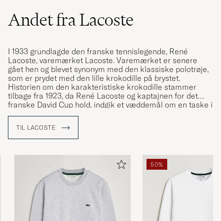
Andet fra Lacoste
I 1933 grundlagde den franske tennislegende, René
Lacoste, varemærket Lacoste. Varemærket er senere
gået hen og blevet synonym med den klassiske polotrøje,
som er prydet med den lille krokodille på brystet.
Historien om den karakteristiske krokodille stammer
tilbage fra 1923, da René Lacoste og kaptajnen for det
franske David Cup hold, indgik et væddemål om en taske i
alligatorskind. Væddemålet fik så meget medieomtale, at
René begyndte at blive kaldt "Le Crocodile", hvilket han var
TIL LACOSTE
hurtig til at udnytte. K
rokodille-logoet blev i første omgang
broderet på René Lacostes blazer, som han havde på når
han gik på banen, men det er via de karakteristiske
polotrøjer, at logoet for alvor er blevet kendt.
50%