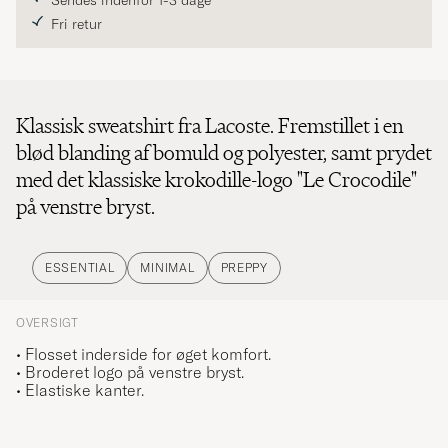
Sendes indenfor 1-3 dage
Fri retur
Klassisk sweatshirt fra Lacoste. Fremstillet i en
blød blanding af bomuld og polyester, samt prydet
med det klassiske krokodille-logo "Le Crocodile"
på venstre bryst.
ESSENTIAL
MINIMAL
PREPPY
OVERSIGT
• Flosset inderside for øget komfort.
• Broderet logo på venstre bryst.
• Elastiske kanter.