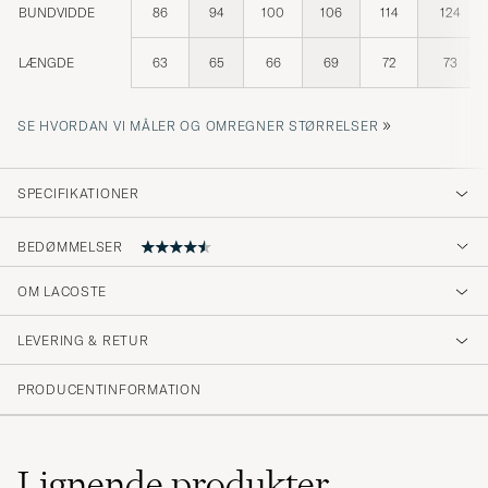
BUNDVIDDE
86
94
100
106
114
124
LÆNGDE
63
65
66
69
72
73
»
SE HVORDAN VI MÅLER OG OMREGNER STØRRELSER
SPECIFIKATIONER
BEDØMMELSER
OM LACOSTE
Bra modell o storlek
LEVERING & RETUR
CAMILLA A
KØBTE PÅ CAREOFCARL.SE
PRODUCENTINFORMATION
Modellen är ngt rymlig, annars bra
Lignende
produkter
ANDERS L
KØBTE PÅ CAREOFCARL.SE