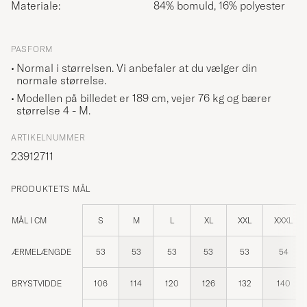
Materiale:
84% bomuld, 16% polyester
PASFORM
Normal i størrelsen. Vi anbefaler at du vælger din
normale størrelse.
Modellen på billedet er 189 cm, vejer 76 kg og bærer
størrelse
4 - M
.
ARTIKELNUMMER
23912711
PRODUKTETS MÅL
MÅL I CM
S
M
L
XL
XXL
XXXL
ÆRMELÆNGDE
53
53
53
53
53
54
BRYSTVIDDE
106
114
120
126
132
140