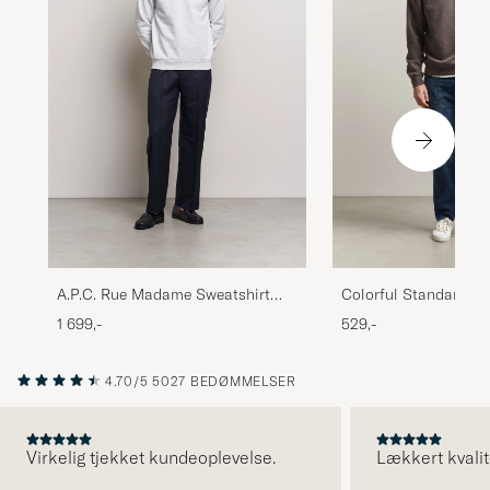
A.P.C. Rue Madame Sweatshirt
Colorful Standard Cl
Heather Grey/Black
Crew Neck Sweat Fa
1 699,-
529,-
4.70/5
5027 BEDØMMELSER
Virkelig tjekket kundeoplevelse.
Lækkert kvalit