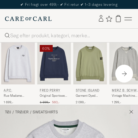
The Care of Carl Passport
Søg
60%
A.P.C.
FRED PERRY
STONE ISLAND
MERZ B. SCHW
NEN
Rue Madame
Original Sportswear
Garment Dyed
Vintage Machine
Sweatshirt Heather
Sweatshirt Tennis
Fleece Sweatshirt
Sweatshirt Grey
Ordinary pris
Nedsat pris
1 699,-
1 399,-
560,-
2 099,-
1 299,-
Grey/Black
Blue
Sage
Melange
TØJ
/
TRØJER
/
SWEATSHIRTS