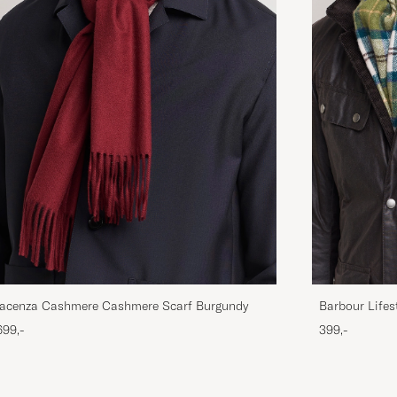
iacenza Cashmere Cashmere Scarf Burgundy
Barbour Lifes
Ancient
699,-
399,-