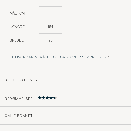
MÅL I CM
LÆNGDE
184
BREDDE
23
»
SE HVORDAN VI MÅLER OG OMREGNER STØRRELSER
SPECIFIKATIONER
BEDØMMELSER
OM LE BONNET
Farbe anders als dargestellt, daher zurück... schade
MARLIES S
KØBTE PÅ CAREOFCARL.DE