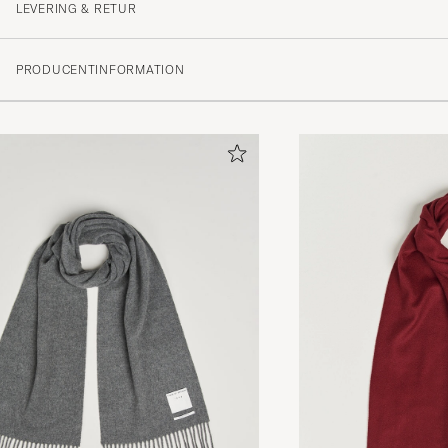
LEVERING & RETUR
PRODUCENTINFORMATION
Top Quality - timeless chic - colorful statement
FABIAN F
KØBTE PÅ CAREOFCARL.DE
Deilig og mykt skjerf!
LISE E
KØBTE PÅ CAREOFCARL.NO