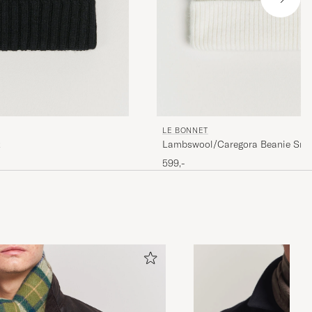
LE BONNET
x
Lambswool/Caregora Beanie Sn
599,-