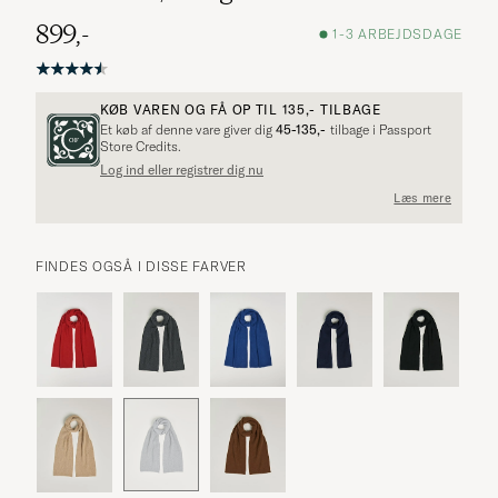
899,-
1-3 ARBEJDSDAGE
KØB VAREN OG FÅ OP TIL
135,-
TILBAGE
Et køb af denne vare giver dig
45-135,-
tilbage i Passport
Store Credits.
Log ind eller registrer dig nu
Flere alternativer?
Læs mere
FINDES OGSÅ I DISSE FARVER
UDFORSK LIGNENDE PRODUKTER