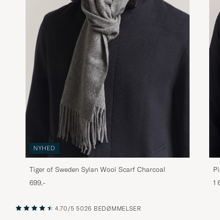
NYHED
P
Tiger of Sweden Sylan Wool Scarf Charcoal
1 
699,-
4.70/5
5026 BEDØMMELSER