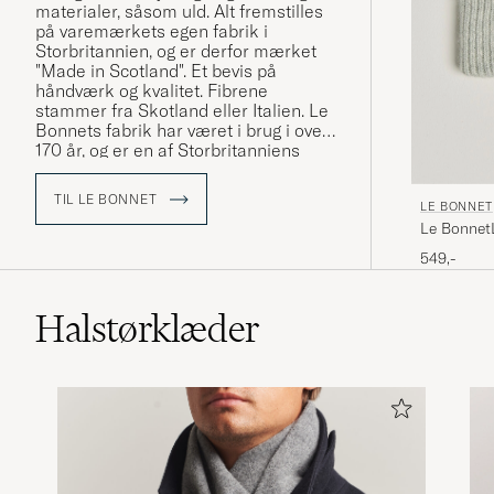
materialer, såsom uld. Alt fremstilles
på varemærkets egen fabrik i
Storbritannien, og er derfor mærket
"Made in Scotland". Et bevis på
håndværk og kvalitet. Fibrene
stammer fra Skotland eller Italien. Le
Bonnets fabrik har været i brug i over
170 år, og er en af ​​Storbritanniens
ældste.
TIL LE BONNET
LE BONNET
Opdag huer, strikket på traditionelle
Le Bonnet
maskiner, med hjælp af teknik der er
gået i arv fra generation til generation.
549,-
Halstørklæder