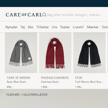
Søg
Nyheder
Tøj
Sko
Tilbehør
Ure
Tasker
Livsstil
Mærker
Out
PIACENZA CASHMERE
TIGER OF SWEDEN
ETON
Cashmere Scarf
Sylan Wool Scarf
Twill Merino Wool Scarf
Burgundy
Charcoal
Navy Blue
1 699,-
699,-
1 199,-
TILBEHØR
/
HALSTØRKLÆDER