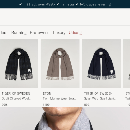
✔
Fri fragt over 499;-
✔
Fri retur
✔
1–3 dages levering
door
Running
Pre-owned
Luxury
Udsalg
TIGER OF SWEDEN
ETON
TIGER OF SWEDEN
ET
Dupli Checked Wool
Twill Merino Wool Scarf
Sylan Wool Scarf Light
Twi
Scarf Light Ink
Brown
Ink
Dar
999,-
1 199,-
699,-
1 1