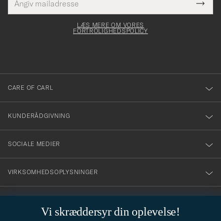
Tack
Dette
mailadresse
Submi
elt skal
för
Newsl
dfyldes
Form
LÆS MERE OM VORES
att
FORTROLIGHEDSPOLICY
du
anmälde
dig
till
CARE OF CARL
vårt
nyhetsbrev!
KUNDERÅDGIVNING
SOCIALE MEDIER
VIRKSOMHEDSOPLYSNINGER
Vi skræddersyr din oplevelse!
STILRÅD