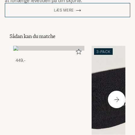
at forlænge levetiden på din skjorte.
LÆS MERE
Sådan kan du matche
3-PACK
449,-