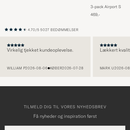
3-pack Airport Socks
Melange
469,-
4.70/5
5027 BEDØMMELSER
Virkelig tjekket kundeoplevelse.
Lækkert kvalit
FORRIGE
WILLIAM P
2026-08-06
KØBER
2026-07-28
MARK U
2026-08
TILMELD DIG TIL VORES NYHEDSBREV
Få nyheder og inspiration først
E-