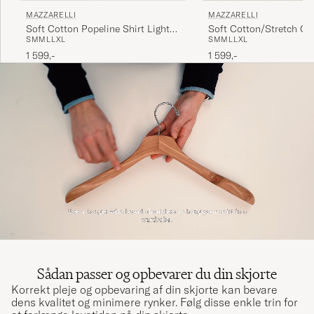
MAZZARELLI
MAZZARELLI
Soft Cotton Popeline Shirt Light
Soft Cotton/Stretch Cu
S
M
M
L
L
XL
S
M
M
L
L
XL
Blue Stripe
Shirt Navy
1 599,-
1 599,-
Sådan passer og opbevarer du din skjorte
Korrekt pleje og opbevaring af din skjorte kan bevare
dens kvalitet og minimere rynker. Følg disse enkle trin for