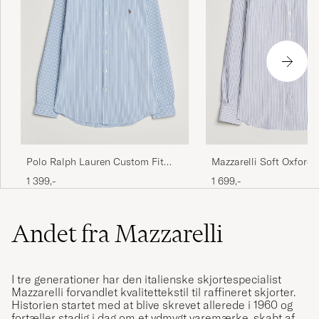
Polo Ralph Lauren Custom Fit
Mazzarelli Soft Oxford 
Seersucker/Oxford Stripe Shirt
Down Shirt Blue Stripe
1 399,-
1 699,-
Blue
Andet fra Mazzarelli
I tre generationer har den italienske skjortespecialist
Mazzarelli forvandlet kvalitettekstil til raffineret skjorter.
Historien startet med at blive skrevet allerede i 1960 og
fortæller stadig i dag om et ydmygt varemærke, skabt af