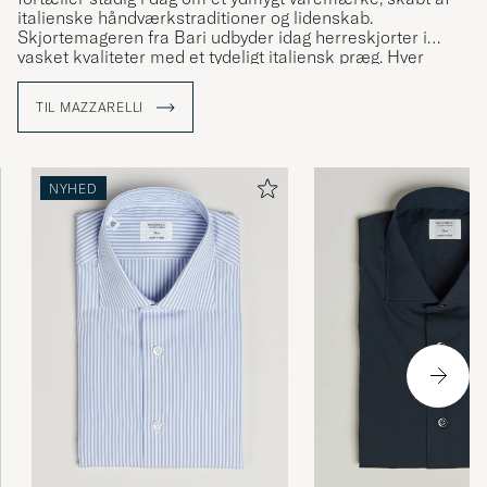
italienske håndværkstraditioner og lidenskab.
Skjortemageren fra Bari udbyder idag herreskjorter i
vasket kvaliteter med et tydeligt italiensk præg. Hver
skjorte er mønsterkonstrueret, skåret og sydet af
Mazzarellis egne, dygtige skræddere. Flere af trinene
TIL MAZZARELLI
udføres i hånden og alle komponenter vælges med
største omhu.
Udforsk et håndplukket udvalg af skjorter fra Mazzarelli
NYHED
med os.