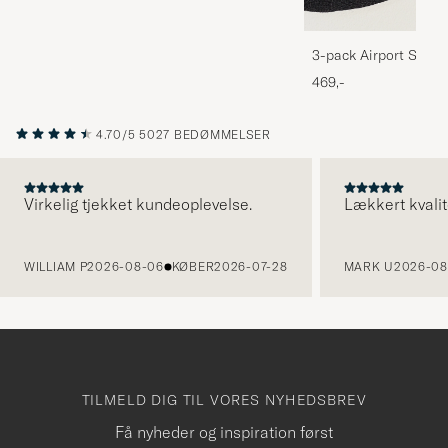
3-pack Airport Socks
Melange
469,-
4.70/5
5027 BEDØMMELSER
Virkelig tjekket kundeoplevelse.
Lækkert kvalit
FORRIGE
WILLIAM P
2026-08-06
KØBER
2026-07-28
MARK U
2026-08
TILMELD DIG TIL VORES NYHEDSBREV
Få nyheder og inspiration først