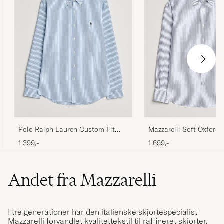
Polo Ralph Lauren Custom Fit
Mazzarelli Soft Oxford 
Seersucker/Oxford Stripe Shirt
Down Shirt Blue Stripe
1 399,-
1 699,-
Blue
Andet fra Mazzarelli
I tre generationer har den italienske skjortespecialist
Mazzarelli forvandlet kvalitettekstil til raffineret skjorter.