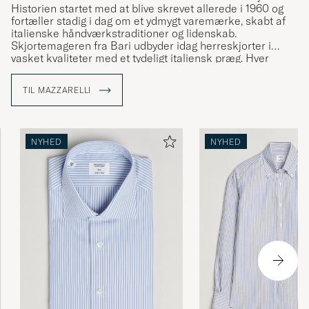
Historien startet med at blive skrevet allerede i 1960 og
fortæller stadig i dag om et ydmygt varemærke, skabt af
italienske håndværkstraditioner og lidenskab.
Skjortemageren fra Bari udbyder idag herreskjorter i
vasket kvaliteter med et tydeligt italiensk præg. Hver
skjorte er mønsterkonstrueret, skåret og sydet af
Mazzarellis egne, dygtige skræddere. Flere af trinene
TIL MAZZARELLI
udføres i hånden og alle komponenter vælges med
største omhu.
Udforsk et håndplukket udvalg af skjorter fra Mazzarelli
NYHED
NYHED
med os.