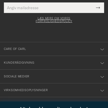
E-
Tack
Dette
mailadresse
Submi
elt skal
för
Newsl
dfyldes
Form
LÆS MERE OM VORES
att
FORTROLIGHEDSPOLICY
du
anmälde
dig
till
CARE OF CARL
vårt
nyhetsbrev!
KUNDERÅDGIVNING
SOCIALE MEDIER
VIRKSOMHEDSOPLYSNINGER