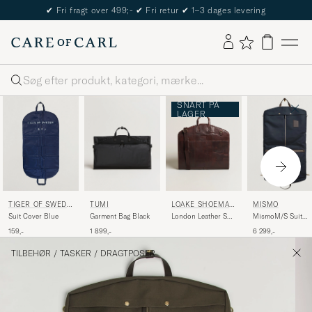
The Care of Carl Passport
Søg
SNART PÅ
LAGER
TIGER OF SWEDE
TUMI
LOAKE SHOEMAK
MISMO
N
ERS
Suit Cover Blue
Garment Bag Black
London Leather Suit
MismoM/S Suit
Carrier Brown
CarrierNavy/Dark
159,-
1 899,-
6 299,-
Brown
TILBEHØR
/
TASKER
/
DRAGTPOSER