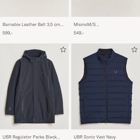
Barnabie Leather Belt 3,5 cm
MismoM/S
Black
CardholderNavy/Dark Brown
599,-
549,-
UBR Regulator Parka Black
UBR Sonic Vest Navy