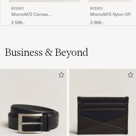
MISMO
MISMO
MismoM/S Canvas
MismoM/S Nylon Offic
ShopperArmy/Dark Brown
Brown
2 599,-
3 999,-
Business & Beyond