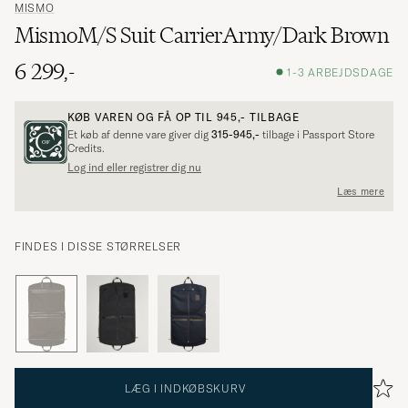
MISMO
MismoM/S Suit CarrierArmy/Dark Brown
6 299,-
1-3 ARBEJDSDAGE
KØB VAREN OG FÅ OP TIL
945,-
TILBAGE
Et køb af denne vare giver dig
315-945,-
tilbage i Passport Store
Credits.
Log ind eller registrer dig nu
Læs mere
FINDES I DISSE STØRRELSER
LÆG I INDKØBSKURV