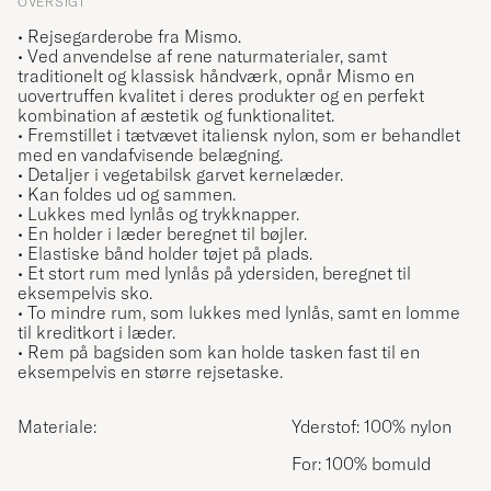
OVERSIGT
• Rejsegarderobe
fra Mismo.
• Ved anvendelse af rene naturmaterialer, samt
traditionelt og klassisk håndværk, opnår Mismo en
uovertruffen kvalitet i deres produkter og en perfekt
kombination af æstetik og funktionalitet.
• Fremstillet
i tætvævet italiensk nylon, som er behandlet
med en vandafvisende belægning.
• Detaljer i vegetabilsk garvet kernelæder.
• Kan foldes ud og sammen.
• Lukkes med lynlås og trykknapper.
• En holder i læder beregnet til bøjler.
• Elastiske bånd holder tøjet på plads.
• Et stort rum med lynlås på ydersiden, beregnet til
eksempelvis sko.
• To mindre rum, som lukkes med lynlås, samt en lomme
til kreditkort i læder.
• Rem på bagsiden som kan holde tasken fast til en
eksempelvis en større rejsetaske.
Materiale:
Yderstof: 100% nylon
For: 100% bomuld