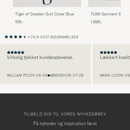
Tiger of Sweden Suit Cover Blue
TUMI Garment Bag B
159,-
1 899,-
4.70/5
5027 BEDØMMELSER
Virkelig tjekket kundeoplevelse.
Lækkert kvalit
FORRIGE
WILLIAM P
2026-08-06
KØBER
2026-07-28
MARK U
2026-08
TILMELD DIG TIL VORES NYHEDSBREV
Få nyheder og inspiration først