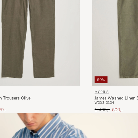
60%
MORRIS
n Trousers Olive
James Washed Linen 5
W30
31
33
34
ris
edsat pris
Ordinary pris
Nedsat pris
79,-
1 499,-
600,-