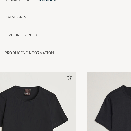
BEDØMMELSER
OM MORRIS
Fin kvalitet, bra i storlek.
EMMA A
KØBTE PÅ CAREOFCARL.SE
LEVERING & RETUR
PRODUCENTINFORMATION