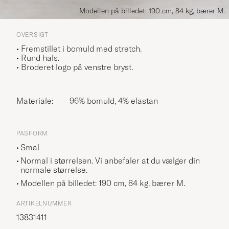
Modellen på billedet: 190 cm, 84 kg, bærer M.
OVERSIGT
•
Fremstillet i bomuld med stretch.
• Rund hals.
• Broderet logo på venstre bryst.
Materiale:
96% bomuld, 4% elastan
PASFORM
Smal
Normal i størrelsen. Vi anbefaler at du vælger din
normale størrelse.
Modellen på billedet: 190 cm, 84 kg, bærer
M
.
ARTIKELNUMMER
13831411