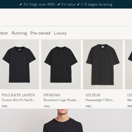
The Care of Carl Passport
door
Running
Pre-owned
Luxury
POLO RALPH LAUREN
LE
PATAGONIA
LES DEUX
Custom Slim Fit Tee RL
Nør
Boardshort Logo Pocket
Heavyweight T-Shirt
Black
Shi
Responsibili T-Shirt Ink
Black
599,-
299
449,-
499,-
Black