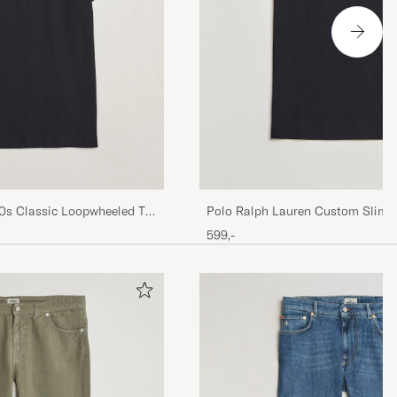
0s Classic Loopwheeled T-
Polo Ralph Lauren Custom Slim F
599,-