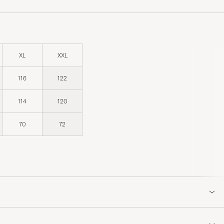
XL
XXL
116
122
114
120
70
72