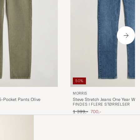
50%
MORRIS
-Pocket Pants Olive
Steve Stretch Jeans One Year Wa
FINDES I FLERE STØRRELSER
Ordinary pris
Nedsat pris
1 399,-
700,-