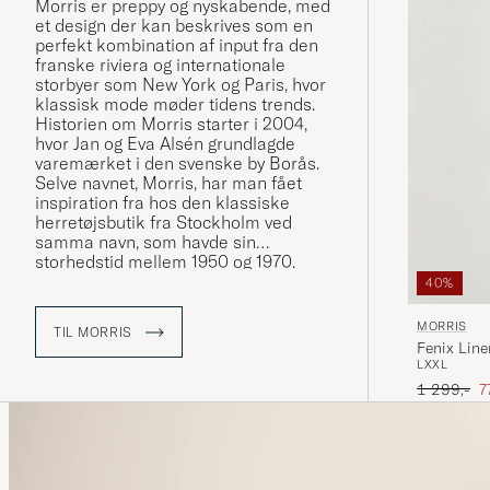
Morris er preppy og nyskabende, med
et design der kan beskrives som en
perfekt kombination af input fra den
franske riviera og internationale
storbyer som New York og Paris, hvor
klassisk mode møder tidens trends.
Historien om Morris starter i 2004,
hvor Jan og Eva Alsén grundlagde
varemærket i den svenske by Borås.
Selve navnet, Morris, har man fået
inspiration fra hos den klassiske
herretøjsbutik fra Stockholm ved
samma navn, som havde sin
storhedstid mellem 1950 og 1970.
40%
MORRIS
TIL MORRIS
Fenix Line
L
XXL
Ordinary p
N
1 299,-
7