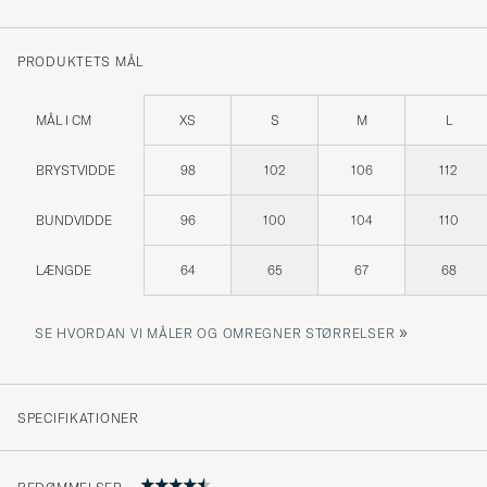
PRODUKTETS MÅL
MÅL I CM
XS
S
M
L
BRYSTVIDDE
98
102
106
112
BUNDVIDDE
96
100
104
110
LÆNGDE
64
65
67
68
»
SE HVORDAN VI MÅLER OG OMREGNER STØRRELSER
SPECIFIKATIONER