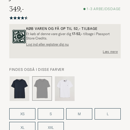
349,-
1-3 ARBEJDSDAGE
KØB VAREN OG FÅ OP TIL
52,-
TILBAGE
Et køb af denne vare giver dig
17-52,-
tilbage i Passport
Store Credits.
Log ind eller registrer dig nu
Læs mere
FINDES OGSÅ I DISSE FARVER
XS
S
M
L
XL
XXL