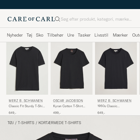
Søg
Nyheder
Tøj
Sko
Tilbehør
Ure
Tasker
Livsstil
Mærker
Out
MERZ B. SCHWANEN
MERZ B. SCHWANEN
OSCAR JACOBSON
1950s Classic
Classic Fit Sturdy T-Shirt
Kyran Cotton T-Shirt
Loopwheeled T-shirt
Black
Black
649,-
649,-
499,-
Black
TØJ
/
T-SHIRTS
/
KORTÆRMEDE T-SHIRTS