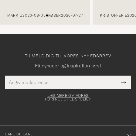
FORRIGE
MARK U
2026-08-05
KØBER
2026-07-27
KRISTOFFER E
2026
TILMELD DIG TIL VORES NYHEDSBREV
Få nyheder og inspiration først
E-
Tack
Dette
mailadresse
Submi
elt skal
för
Newsl
dfyldes
Form
LÆS MERE OM VORES
att
FORTROLIGHEDSPOLICY
du
anmälde
dig
till
CARE OF CARL