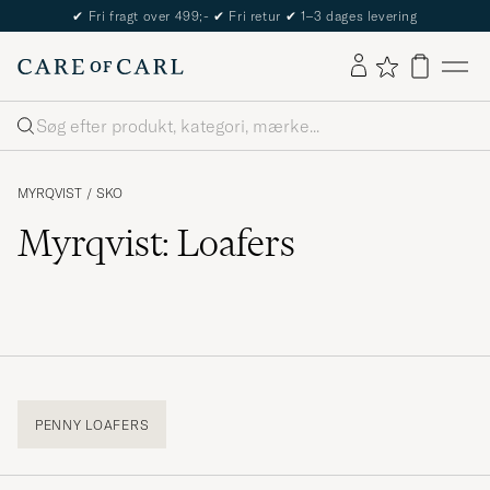
✔
Fri fragt over 499;-
✔
Fri retur
✔
1–3 dages levering
Søg
MYRQVIST
/
SKO
Myrqvist: Loafers
PENNY LOAFERS