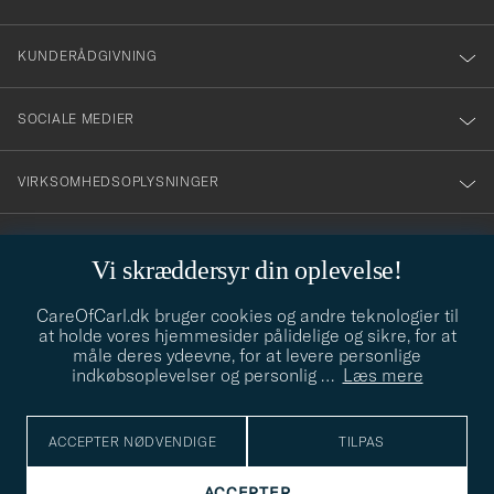
vårt
nyhetsbrev!
KUNDERÅDGIVNING
SOCIALE MEDIER
VIRKSOMHEDSOPLYSNINGER
Vi skræddersyr din oplevelse!
STILRÅD
CareOfCarl.dk bruger cookies og andre teknologier til
Behøver du hjælp til at finde din stil? Lad os hjælpe dig, vi hjælper
at holde vores hjemmesider pålidelige og sikre, for at
gerne til!
info@careofcarl.dk
måle deres ydeevne, for at levere personlige
indkøbsoplevelser og personlig
…
Læs mere
STILRÅD
ACCEPTER NØDVENDIGE
TILPAS
© Care of Carl 2026
ACCEPTER