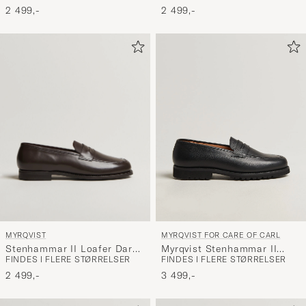
2 499,-
2 499,-
MYRQVIST
MYRQVIST FOR CARE OF CARL
Stenhammar II Loafer Dark
Myrqvist Stenhammar II
FINDES I FLERE STØRRELSER
FINDES I FLERE STØRRELSER
Brown Calf
Vibram Loafer Black
Grained Calf
2 499,-
3 499,-