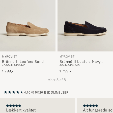
MYRQVIST
MYRQVIST
Brännö II Loafers Sand
Brännö II Loafers Navy
40
46
41
42
43
44
45
40
41
42
43
44
45
Suede
Suede
1 799,-
1 799,-
viser
8
af
8
4.70/5
5026 BEDØMMELSER
Lækkert kvalitet
Alt fungerede so