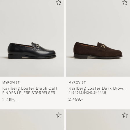
MYRQVIST
MYRQVIST
Karlberg Loafer Black Calf
Karlberg Loafer Dark Brown
FINDES I FLERE STØRRELSER
41,5
42
42,5
43
43,5
44
44,5
Suede
2 499,-
2 499,-