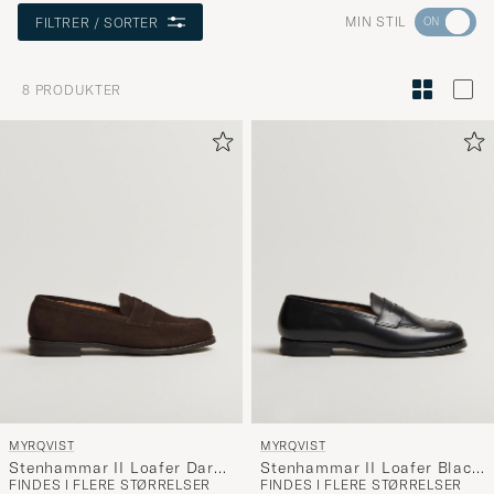
Gå
MIN STIL
FILTRER / SORTER
til
Stilråd
8
PRODUKTER
for
at
aktivere
Min
stil,
og
oplev
er
mere
håndpluk
udvalg
til
MYRQVIST
MYRQVIST
dig.
Stenhammar II Loafer Dark
Stenhammar II Loafer Black
FINDES I FLERE STØRRELSER
FINDES I FLERE STØRRELSER
Brown Suede
Calf