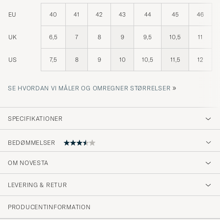
EU
40
41
42
43
44
45
46
UK
6,5
7
8
9
9,5
10,5
11
US
7,5
8
9
10
10,5
11,5
12
»
SE HVORDAN VI MÅLER OG OMREGNER STØRRELSER
SPECIFIKATIONER
BEDØMMELSER
OM NOVESTA
Snygga och välgjorda. Normal i storlek.
LEVERING & RETUR
JOHAN R
KØBTE PÅ CAREOFCARL.SE
PRODUCENTINFORMATION