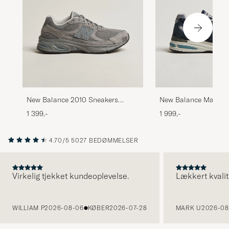
New Balance Made i
New Balance 2010 Sneakers
991 Sneakers Dark N
Harbor Grey
1 999,-
1 399,-
4.70/5
5027 BEDØMMELSER
Virkelig tjekket kundeoplevelse.
Lækkert kvalit
FORRIGE
WILLIAM P
2026-08-06
KØBER
2026-07-28
MARK U
2026-08