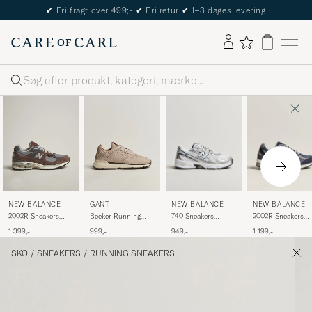
The Care of Carl Passport
Søg
NEW BALANCE
NEW BALANCE
NEW BALANCE
GANT
740 Sneakers
2002R Sneakers
2002R Sneakers
Beeker Running
White/Navy
Eclipse
Protection Cortado
Sneaker Taupe
949,-
1 199,-
1 399,-
999,-
SKO
/
SNEAKERS
/
RUNNING SNEAKERS