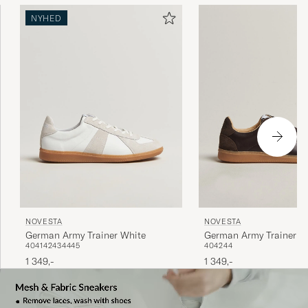
NYHED
NOVESTA
NOVESTA
German Army Trainer White
German Army Trainer D
40
41
42
43
44
45
40
42
44
1 349,-
1 349,-