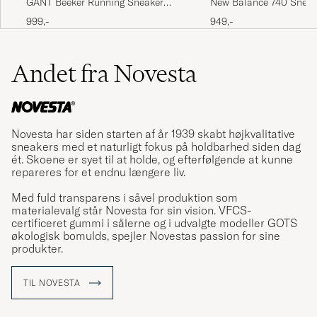
New Balance 740 Sneak
GANT Beeker Running Sneaker
White/Navy
Taupe
949,-
999,-
Andet fra Novesta
Novesta har siden starten af år 1939 skabt højkvalitative
sneakers med et naturligt fokus på holdbarhed siden dag
ét. Skoene er syet til at holde, og efterfølgende at kunne
repareres for et endnu længere liv.
Med fuld transparens i såvel produktion som
materialevalg står Novesta for sin vision. VFCS-
certificeret gummi i sålerne og i udvalgte modeller GOTS
økologisk bomulds, spejler Novestas passion for sine
produkter.
TIL NOVESTA