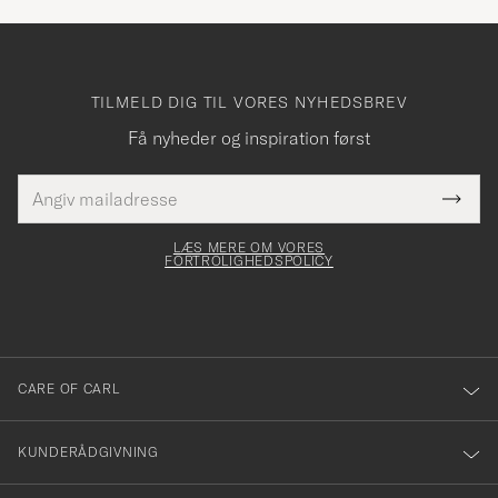
TILMELD DIG TIL VORES NYHEDSBREV
Få nyheder og inspiration først
E-
Tack
Dette
mailadresse
Submi
elt skal
för
Newsl
dfyldes
Form
LÆS MERE OM VORES
att
FORTROLIGHEDSPOLICY
du
anmälde
dig
till
CARE OF CARL
vårt
nyhetsbrev!
KUNDERÅDGIVNING