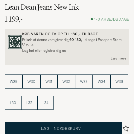
Lean Dean Jeans New Ink
1 199,-
1-3 ARBEJDSDAGE
KØB VAREN OG FÅ OP TIL
180,-
TILBAGE
Et køb af denne vare giver dig
60-180,-
tilbage i Passport Store
Credits.
Log ind eller registrer dig nu
Læs mere
W29
W30
W31
W32
W33
W34
W36
L30
L32
L34
LÆG I INDKØBSKURV