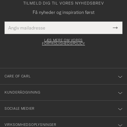
TILMELD DIG TIL VORES NYHEDSBREV
Få nyheder og inspiration først
E-
Tack
Dette
mailadresse
Submi
elt skal
för
Newsl
dfyldes
Form
LÆS MERE OM VORES
att
FORTROLIGHEDSPOLICY
du
anmälde
dig
till
CARE OF CARL
vårt
nyhetsbrev!
KUNDERÅDGIVNING
SOCIALE MEDIER
VIRKSOMHEDSOPLYSNINGER