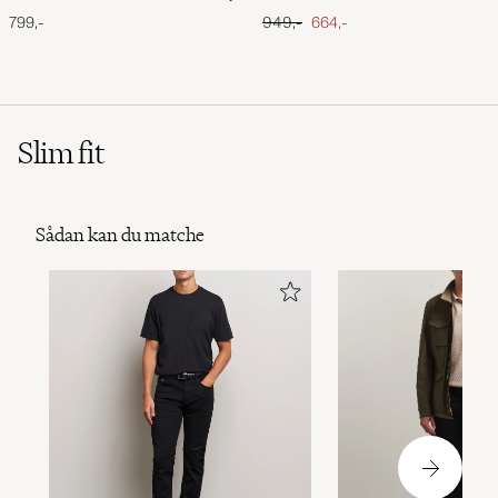
Nimbus Cloud
Ordinary pris
Nedsat pris
799,-
949,-
664,-
Slim fit
Sådan kan du matche