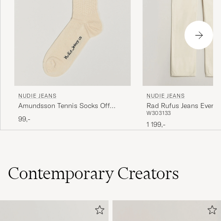
NUDIE JEANS
NUDIE JEANS
Amundsson Tennis Socks Off
Rad Rufus Jeans Everiv
W30
31
33
White/Navy
99,-
1 199,-
Contemporary Creators