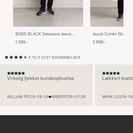
BOSS BLACK Delaware Jeans
Jacob Cohën Nick Sli
Black
Stay Black Jeans Ri
1 299,-
3 699,-
4.70/5
5027 BEDØMMELSER
Virkelig tjekket kundeoplevelse.
Lækkert kvalit
FORRIGE
WILLIAM P
2026-08-06
KØBER
2026-07-28
MARK U
2026-08