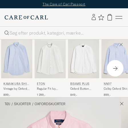
The Care of Carl Passport
Søg
KAMAKURA SHIR
BEAMS PLUS
NN07
ETON
TS
Vintage Ivy Oxford
Oxford Button
Colby Oxford Shir
Regular Fit Ivy
Button Down Shirt
Down Shirt White
Blue/White
Oxford Shirt White
899,-
849,-
899,-
1 299,-
Light Blue
TØJ
/
SKJORTER
/
OXFORDSKJORTER