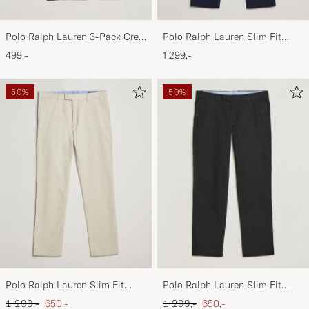
Polo Ralph Lauren 3-Pack Crew
Polo Ralph Lauren Slim Fit
Neck T-Shirt
Stretch Chinos Aviator Navy
499,-
1 299,-
White/Black/Andover Heather
50%
50%
Polo Ralph Lauren Slim Fit
Polo Ralph Lauren Slim Fit
Stretch Chinos Beige
Stretch Chinos Black
Ordinary pris
Nedsat pris
Ordinary pris
Nedsat pris
1 299,-
650,-
1 299,-
650,-