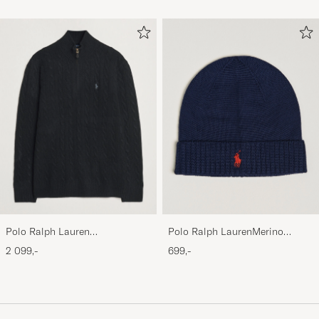
Polo Ralph Lauren
Polo Ralph LaurenMerino
Wool/Cashmere Cable Half Zip
BeanieHunter Navy
2 099,-
699,-
Polo Black