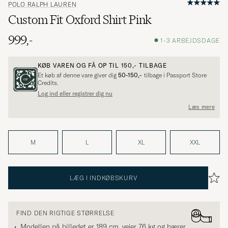
POLO RALPH LAUREN
Custom Fit Oxford Shirt Pink
999,-
1-3 ARBEJDSDAGE
KØB VAREN OG FÅ OP TIL
150,-
TILBAGE
Et køb af denne vare giver dig
50-150,-
tilbage i Passport Store
Credits.
Log ind eller registrer dig nu
Læs mere
M
L
XL
XXL
LÆG I INDKØBSKURV
FIND DEN RIGTIGE STØRRELSE
Modellen på billedet er 189 cm, vejer 76 kg og bærer