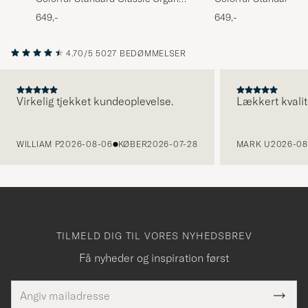
Oxford Button Down Shirt Lava
Oxford Button Down 
649,-
649,-
Grey
Blue
4.70/5
5027 BEDØMMELSER
Virkelig tjekket kundeoplevelse.
Lækkert kvalit
FORRIGE
WILLIAM P
2026-08-06
KØBER
2026-07-28
MARK U
2026-08
TILMELD DIG TIL VORES NYHEDSBREV
Få nyheder og inspiration først
E-
Tack
Dette
mailadresse
Submi