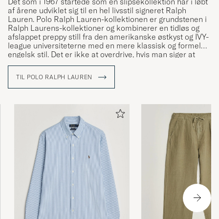
Det som i 1967 startede som en slipsekollektion har i løbt
af årene udviklet sig til en hel livsstil signeret Ralph
Lauren. Polo Ralph Lauren-kollektionen er grundstenen i
Ralph Laurens-kollektioner og kombinerer en tidløs og
afslappet preppy still fra den amerikanske østkyst og IVY-
league universiteterne med en mere klassisk og formel
engelsk stil. Det er ikke at overdrive, hvis man siger at
Ralph Lauren har været med til at definere den
amerikanske stil og den såkaldte preppy stil.
TIL POLO RALPH LAUREN