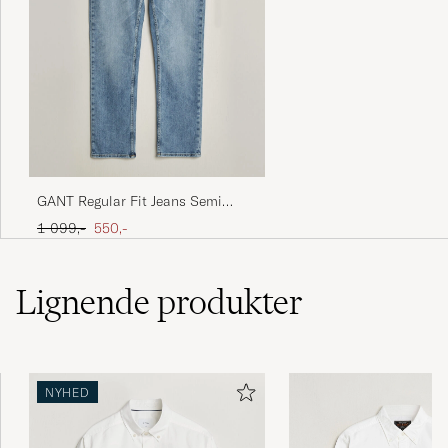
GANT Regular Fit Jeans Semi
Light Blue Worn In
Ordinary pris
Nedsat pris
1 099,-
550,-
Lignende
produkter
NYHED