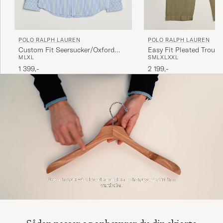
POLO RALPH LAUREN
POLO RALPH LAUREN
Custom Fit Seersucker/Oxford
Easy Fit Pleated Trouse
M
L
XL
S
M
L
XL
XXL
Stripe Shirt Blue
Green
1 399,-
2 199,-