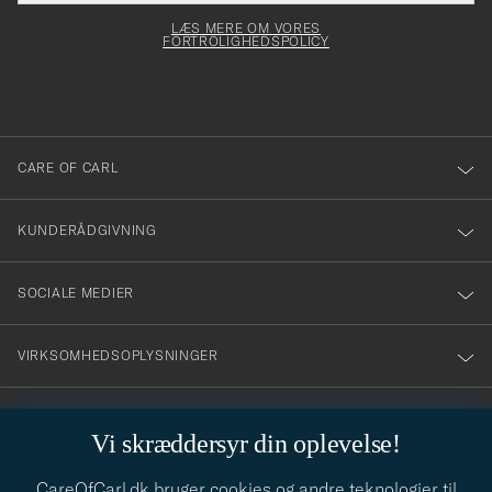
elt skal
för
Newsl
dfyldes
Form
LÆS MERE OM VORES
att
FORTROLIGHEDSPOLICY
du
anmälde
dig
till
CARE OF CARL
vårt
nyhetsbrev!
KUNDERÅDGIVNING
SOCIALE MEDIER
VIRKSOMHEDSOPLYSNINGER
Vi skræddersyr din oplevelse!
STILRÅD
CareOfCarl.dk bruger cookies og andre teknologier til
Behøver du hjælp til at finde din stil? Lad os hjælpe dig, vi hjælper