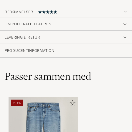
BEDØMMELSER
OM POLO RALPH LAUREN
Fornøyd med varen.
LEVERING & RETUR
SANAZ H
KØBTE PÅ CAREOFCARL.NO
PRODUCENTINFORMATION
Passer sammen med
50%