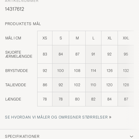
ARTIKELNUMMER
14317612
PRODUKTETS MÅL
MÅL I CM
XS
S
M
L
XL
XXL
SKJORTE
83
84
87
91
92
95
ÆRMELÆNGDE
BRYSTVIDDE
92
100
108
114
126
132
TALJEVIDDE
86
92
102
110
120
128
LÆNGDE
78
78
80
82
84
87
»
SE HVORDAN VI MÅLER OG OMREGNER STØRRELSER
SPECIFIKATIONER