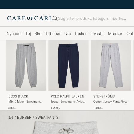
Søg
Nyheder
Tøj
Sko
Tilbehør
Ure
Tasker
Livsstil
Mærker
Out
BOSS BLACK
POLO RALPH LAUREN
STENSTRÖMS
Mix & Match Sweatpants
Jogger Sweatpants Aviator
Cotton Jersey Pants Grey
Medium Grey
Navy
399,-
1 299,-
1 499,-
TØJ
/
BUKSER
/
SWEATPANTS