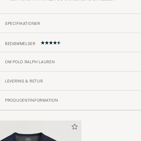
SPECIFIKATIONER
BEDØMMELSER
OM POLO RALPH LAUREN
jag är nöjda
FARMAN T
KØBTE PÅ CAREOFCARL.SE
LEVERING & RETUR
PRODUCENTINFORMATION
Litt overrasket over at den fikk nupper på lårene etter k
CHRISTIAN C
KØBTE PÅ CAREOFCARL.NO