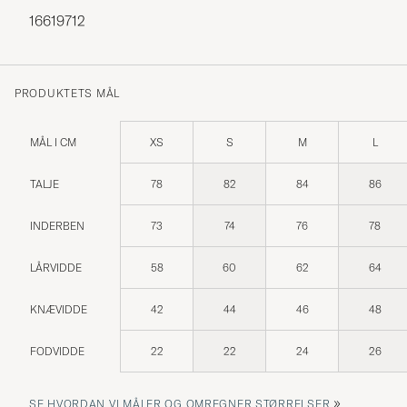
16619712
PRODUKTETS MÅL
MÅL I CM
XS
S
M
L
TALJE
78
82
84
86
INDERBEN
73
74
76
78
LÅRVIDDE
58
60
62
64
KNÆVIDDE
42
44
46
48
FODVIDDE
22
22
24
26
»
SE HVORDAN VI MÅLER OG OMREGNER STØRRELSER