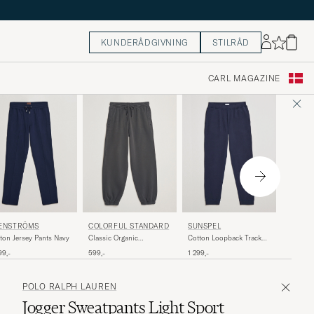
KUNDERÅDGIVNING
STILRÅD
CARL MAGAZINE
SUNSP
ENSTRÖMS
COLORFUL STANDARD
SUNSPEL
Cotton 
ton Jersey Pants Navy
Classic Organic
Cotton Loopback Track
Pants G
Sweatpants Lava Grey
Pants Navy
1 299,-
99,-
599,-
1 299,-
POLO RALPH LAUREN
Jogger Sweatpants Light Sport