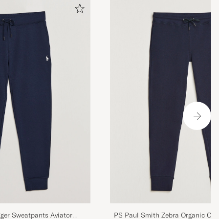
gger Sweatpants Aviator
PS Paul Smith Zebra Organic Co