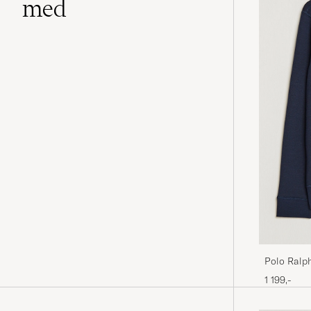
med
Polo Ralp
Aviator Na
1 199,-