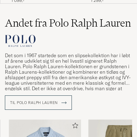
1 099,-
1 299,-
Kvalitet, rask og god service som alltid
Andet fra Polo Ralph Lauren
DANIEL M
KØBTE PÅ CAREOFCARL.NO
Det som i 1967 startede som en slipsekollektion har i løbt
af årene udviklet sig til en hel livsstil signeret Ralph
Lauren. Polo Ralph Lauren-kollektionen er grundstenen i
Ralph Laurens-kollektioner og kombinerer en tidløs og
afslappet preppy still fra den amerikanske østkyst og IVY-
league universiteterne med en mere klassisk og formel
engelsk stil. Det er ikke at overdrive, hvis man siger at
Ralph Lauren har været med til at definere den
amerikanske stil og den såkaldte preppy stil.
TIL POLO RALPH LAUREN