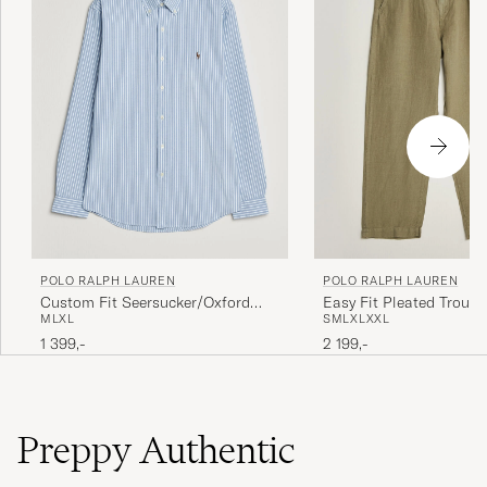
POLO RALPH LAUREN
POLO RALPH LAUREN
Custom Fit Seersucker/Oxford
Easy Fit Pleated Trouse
M
L
XL
S
M
L
XL
XXL
Stripe Shirt Blue
Green
1 399,-
2 199,-
Preppy Authentic