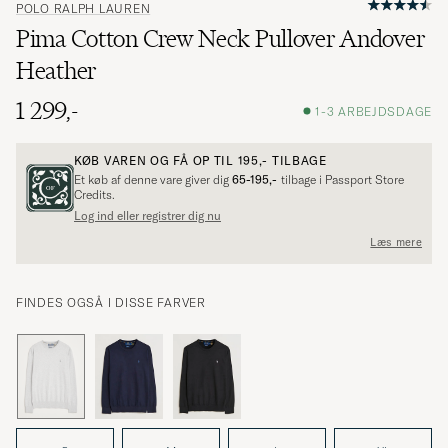
POLO RALPH LAUREN
Pima Cotton Crew Neck Pullover Andover
Heather
1 299,-
1-3 ARBEJDSDAGE
KØB VAREN OG FÅ OP TIL
195,-
TILBAGE
Et køb af denne vare giver dig
65-195,-
tilbage i Passport Store
Credits.
Log ind eller registrer dig nu
Læs mere
FINDES OGSÅ I DISSE FARVER