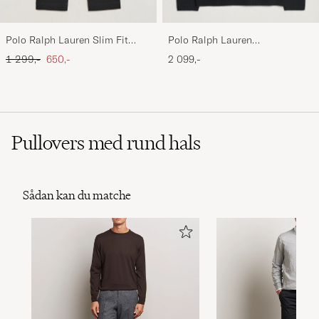
Polo Ralph Lauren Slim Fit
Polo Ralph Lauren
Stretch Chinos Black
Wool/Cashmere Cable Half Zip
Ordinary pris
Nedsat pris
1 299,-
650,-
2 099,-
Polo Black
Pullovers med rund hals
Sådan kan du matche