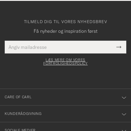
TILMELD DIG TIL VORES NYHEDSBREV
Få nyheder og inspiration først
E-
Tack
Dette
mailadresse
Submi
elt skal
för
Newsl
dfyldes
Form
LÆS MERE OM VORES
att
FORTROLIGHEDSPOLICY
du
anmälde
dig
till
CARE OF CARL
vårt
nyhetsbrev!
KUNDERÅDGIVNING
SOCIALE MEDIER