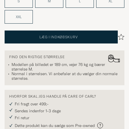
S
M
L
XL
XXL
LÆG I INDKØBSKURV
FIND DEN RIGTIGE STØRRELSE
Modellen på billedet er 189 cm, vejer 76 kg og bærer
størrelse
M
.
Normal i størrelsen. Vi anbefaler at du vælger din normale
størrelse.
HVORFOR SKAL JEG HANDLE PÅ CARE OF CARL?
Fri fragt over 499;-
Sendes indenfor 1-3 dage
Fri retur
Dette produkt kan du sælge som Pre-owned