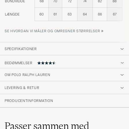
BUNDVIDDE
68
70
72
74
82
88
LÆNGDE
60
61
63
64
66
67
»
SE HVORDAN VI MÅLER OG OMREGNER STØRRELSER
SPECIFIKATIONER
BEDØMMELSER
4.5
OM POLO RALPH LAUREN
LEVERING & RETUR
(21 Bedømmelse)
(17)
PRODUCENTINFORMATION
(1)
(1)
(0)
(2)
Passer sammen med