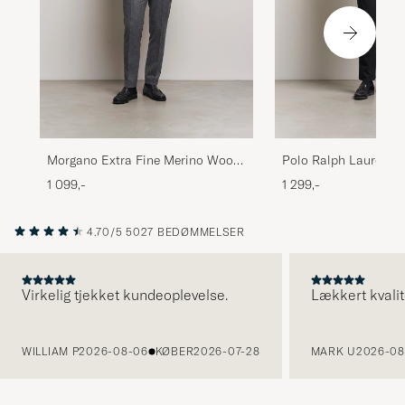
Morgano Extra Fine Merino Wool
Polo Ralph Lauren P
Crewneck Dark Brown
Crew Neck Pullover 
1 099,-
1 299,-
Heather
4.70/5
5027 BEDØMMELSER
Virkelig tjekket kundeoplevelse.
Lækkert kvalit
FORRIGE
WILLIAM P
2026-08-06
KØBER
2026-07-28
MARK U
2026-08