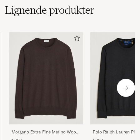
Lignende
produkter
Snygg tröja passar bra med skjorta under
FELIX R
KØBTE PÅ CAREOFCARL.SE
Perfekt passform. Passe med rom i
bryst/rygg, samtidig som den smaler noe i
midjen. Virker til å være veldig bra kvalitet i
stoffet.
SVEN Y
KØBTE PÅ CAREOFCARL.NO
Mjuk och skön Bra passform
KARL S
KØBTE PÅ CAREOFCARL.SE
Morgano Extra Fine Merino Wool
Polo Ralph Lauren Pim
Crewneck Dark Brown
Crew Neck Pullover Pol