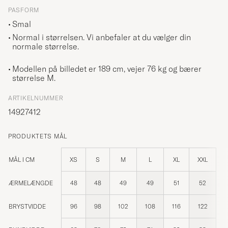
PASFORM
Smal
Normal i størrelsen. Vi anbefaler at du vælger din
normale størrelse.
Modellen på billedet er 189 cm, vejer 76 kg og bærer
størrelse
M
.
ARTIKELNUMMER
14927412
PRODUKTETS MÅL
MÅL I CM
XS
S
M
L
XL
XXL
ÆRMELÆNGDE
48
48
49
49
51
52
BRYSTVIDDE
96
98
102
108
116
122