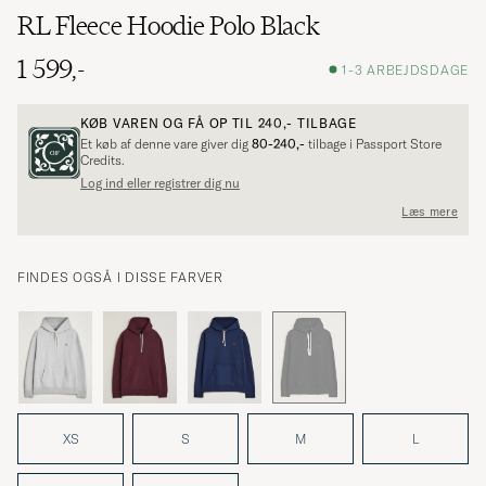
RL Fleece Hoodie Polo Black
1 599,-
1-3 ARBEJDSDAGE
KØB VAREN OG FÅ OP TIL
240,-
TILBAGE
Et køb af denne vare giver dig
80-240,-
tilbage i Passport Store
Credits.
Log ind eller registrer dig nu
Læs mere
FINDES OGSÅ I DISSE FARVER
XS
S
M
L