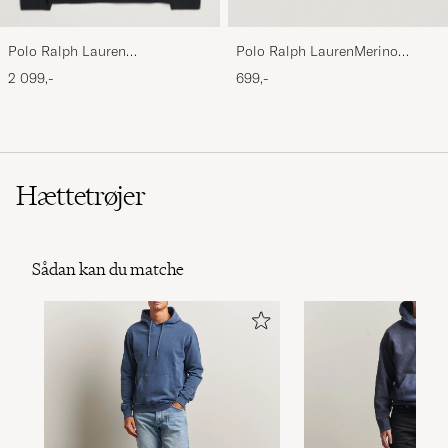
Polo Ralph Lauren
Polo Ralph LaurenMerino
Wool/Cashmere Cable Half Zip
BeanieHunter Navy
2 099,-
699,-
Polo Black
Hættetrøjer
Sådan kan du matche