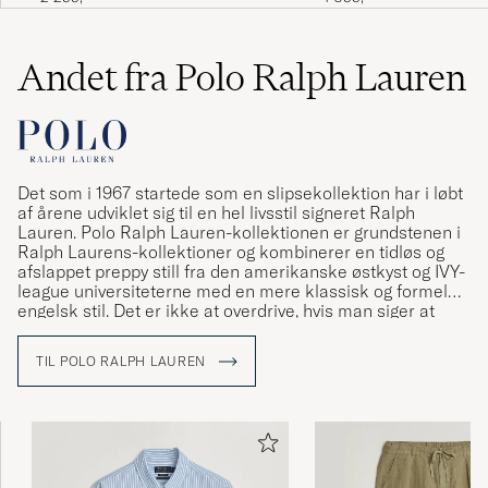
Satt toppen
NILS E
KØBTE PÅ CAREOFCARL.SE
Andet fra Polo Ralph Lauren
Superfin, god i størrelsen👍
GRETE K
KØBTE PÅ CAREOFCARL.NO
Det som i 1967 startede som en slipsekollektion har i løbt
af årene udviklet sig til en hel livsstil signeret Ralph
Lauren. Polo Ralph Lauren-kollektionen er grundstenen i
Ralph Laurens-kollektioner og kombinerer en tidløs og
afslappet preppy still fra den amerikanske østkyst og IVY-
Uppfyller alla förväntningar. Har även en svart.
league universiteterne med en mere klassisk og formel
Den går att tumla och är otroligt mjuk i
engelsk stil. Det er ikke at overdrive, hvis man siger at
kvalitet.
Ralph Lauren har været med til at definere den
amerikanske stil og den såkaldte preppy stil.
CAMILLA W
KØBTE PÅ CAREOFCARL.SE
TIL POLO RALPH LAUREN
Första gången jag beställde från Care of Carl
och jag är mycket nöjd!. Var ute i sista