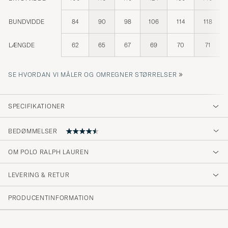
BUNDVIDDE
84
90
98
106
114
118
LÆNGDE
62
65
67
69
70
71
»
SE HVORDAN VI MÅLER OG OMREGNER STØRRELSER
SPECIFIKATIONER
BEDØMMELSER
4.6
OM POLO RALPH LAUREN
LEVERING & RETUR
(29 Bedømmelse)
(22)
PRODUCENTINFORMATION
(5)
(0)
(1)
(1)