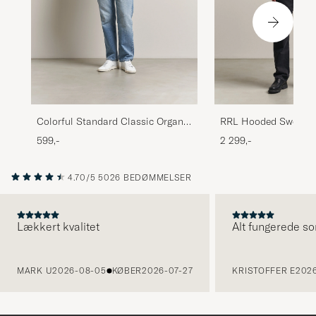
Colorful Standard Classic Organic
RRL Hooded Sweatshi
Hood Neptune Blue
599,-
2 299,-
4.70/5
5026 BEDØMMELSER
Lækkert kvalitet
Alt fungerede so
FORRIGE
MARK U
2026-08-05
KØBER
2026-07-27
KRISTOFFER E
2026