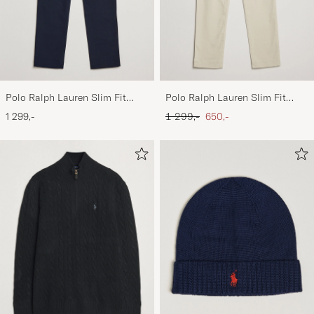
Polo Ralph Lauren Slim Fit
Polo Ralph Lauren Slim Fit
Stretch Chinos Aviator Navy
Stretch Chinos Beige
Ordinary pris
Nedsat pris
1 299,-
1 299,-
650,-