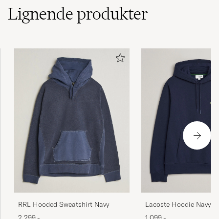
Lignende
produkter
Mycket snygg med det bästa kvalitet och
formen.
SUZANNE S
KØBTE PÅ CAREOFCARL.SE
Takk for hurtig og fin levering!
SONJA A
KØBTE PÅ CAREOFCARL.NO
God kvalitet
THEO F
KØBTE PÅ CAREOFCARL.NO
Lacoste Hoodie Navy
RRL Hooded Sweatshirt Navy
1 099,-
2 299,-