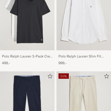
Polo Ralph Lauren 3-Pack Crew
Polo Ralph Lauren Slim Fit
Neck T-Shirt
Shirt Oxford White
499,-
999,-
White/Black/Andover Heather
50%