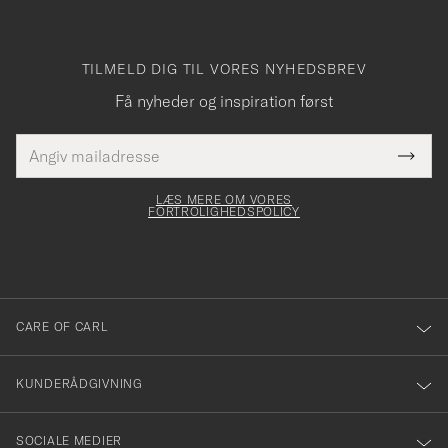
TILMELD DIG TIL VORES NYHEDSBREV
Få nyheder og inspiration først
E-
Tack
Dette
mailadresse
Submi
elt skal
för
Newsl
dfyldes
Form
LÆS MERE OM VORES
att
FORTROLIGHEDSPOLICY
du
anmälde
dig
till
CARE OF CARL
vårt
nyhetsbrev!
KUNDERÅDGIVNING
SOCIALE MEDIER