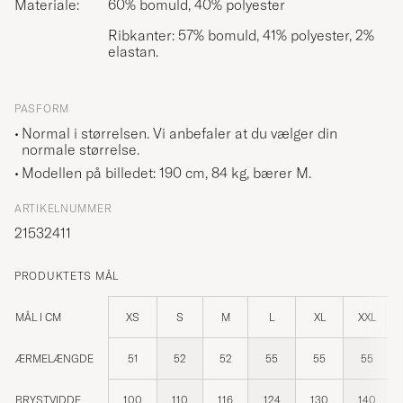
Materiale:
60% bomuld, 40% polyester
Ribkanter: 57% bomuld, 41% polyester, 2%
elastan.
PASFORM
Normal i størrelsen. Vi anbefaler at du vælger din
normale størrelse.
Modellen på billedet: 190 cm, 84 kg, bærer
M
.
ARTIKELNUMMER
21532411
PRODUKTETS MÅL
MÅL I CM
XS
S
M
L
XL
XXL
ÆRMELÆNGDE
51
52
52
55
55
55
BRYSTVIDDE
100
110
116
124
130
140